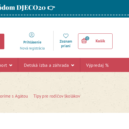
 kódom DJECO20 👉
0
Košík
Zoznam
Prihlásenie
prianí
Nová registrácia
port
Detská izba a záhrada
Výpredaj %
voríme s Agátou
Tipy pre rodičov školákov