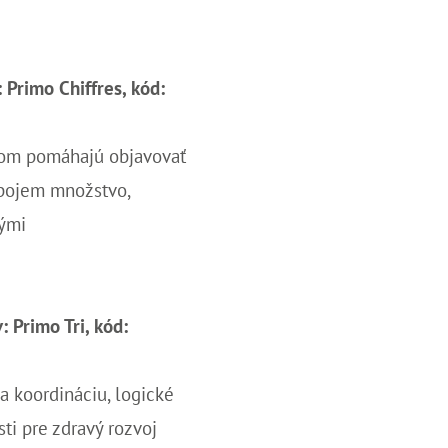
: Primo Chiffres, kód:
eťom pomáhajú objavovať
 pojem množstvo,
lými
: Primo Tri, kód:
a koordináciu, logické
ti pre zdravý rozvoj