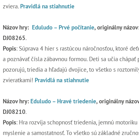
zviera.
Pravidlá na stiahnutie
Názov hry:
Eduludo – Prvé počítanie
, originálny názov
DJ08265
.
Popis
: Súprava 4 hier s rastúcou náročnosťou, ktoré d
a poznávať čísla zábavnou formou. Deti sa učia chápať
pozorujú, triedia a hľadajú dvojice, to všetko s roztomi
zvieratkami!
Pravidlá na stiahnutie
Názov hry:
Eduludo – Hravé triedenie
, originálny názov
DJ08210
.
Popis
: Hra rozvíja schopnosť triedenia, jemnú motoriku 
myslenie a samostatnosť. To všetko sú základné zručnos