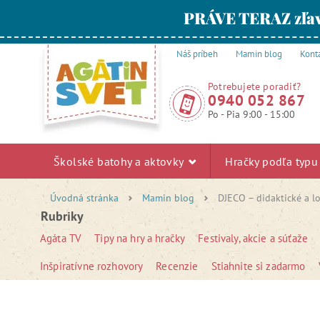
PRÁVE TERAZ zľav
Náš príbeh
Mamin blog
Kont
Potrebujete poradiť?
0940 052 867
Po - Pia 9:00 - 15:00
Školské batohy a aktovky
Hračky podľa typ
Úvodná stránka
Mamin blog
DJECO – didaktické a l
Rubriky
Agáta TV
Tipy na hry a hračky
Festivaly, akcie a súťaže
Inšpiratívne rozhovory
Recenzie
Stiahnite si zadarmo