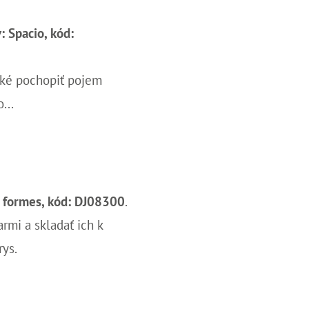
: Spacio, k
ód:
ažké pochopiť pojem
...
 formes, k
ód: DJ08300
.
armi a skladať ich k
rys.