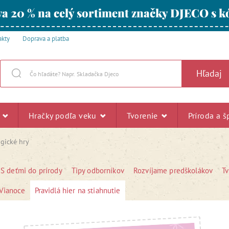
a 20 % na celý sortiment značky DJECO s
akty
Doprava a platba
Hľadaj
u
Hračky podľa veku
Tvorenie
Príroda a š
ogické hry
S deťmi do prírody
Tipy odborníkov
Rozvíjame predškolákov
T
Vianoce
Pravidlá hier na stiahnutie