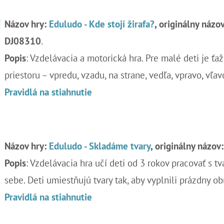
Názov hry:
Eduludo - Kde stojí žirafa?
, o
riginálny názov
DJ08310
.
Popis
: Vzdelávacia a motorická hra. Pre malé deti je ť
priestoru – vpredu, vzadu, na strane, vedľa, vpravo, vľavo
Pravidlá na stiahnutie
Názov hry:
Eduludo - Skladáme tvary
, o
riginálny názov:
Popis
: Vzdelávacia hra učí deti od 3 rokov pracovať s tv
sebe. Deti umiestňujú tvary tak, aby vyplnili prázdny ob
Pravidlá na stiahnutie