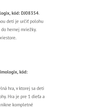
logix, k
ód: DJ08354
.
ou detí je určiť polohu
e do hernej mriežky.
priestore.
nimologix, kód:
ná hra, v ktorej sa deti
hy. Hra je pre 1 dieťa a
vznikne kompletné