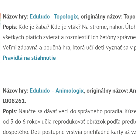
Názov hry:
Eduludo - Topologix
, o
riginálny názov: Topo
Popis
: Kde je žaba? Kde je vták? Na strome, nahor. Úloh
všetkých piatich zvierat a rozmiestiť ich žetóny správn
Veľmi zábavná a poučná hra, ktorá učí deti vyznať sa v 
Pravidlá na stiahnutie
Názov hry:
Eduludo – Animologix
, originálny názov: A
DJ08261
.
Popis
: Naučte sa dávať veci do správneho poradia. Kúzel
od 3 do 6 rokov učia reprodukovať obrázok podľa predlo
dospelého. Deti postupne vrstvia priehľadné karty až 