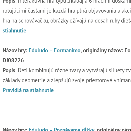
Popis
: Interaktívna hra typu „hľadaj a 6 hracími doskam
rotujúcimi časťami je každá hra plná objavovania a akci
hra na schovávačku, obrázky ožívajú na dosah ruky dieť
stiahnutie
Názov hry:
Eduludo – Formanimo
, originálny názov: F
DJ08226
.
Popis
: Deti kombinujú rôzne tvary a vytvárajú siluety zv
základy geometrie a zlepšujú svoje priestorové vníman
Pravidlá na stiahnutie
Názov hry:
Eduludo – Poznávame dĺžky
, originálny náz