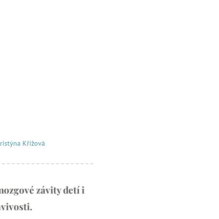
ristýna Křížová
ozgové závity detí i
vivosti.