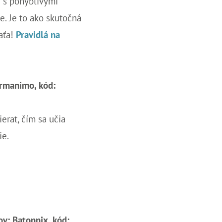
i s pohyblivými
e. Je to ako skutočná
aťa!
Pravidlá na
ormanimo, kód:
ierat, čím sa učia
ie.
ov: Batonnix, kód: