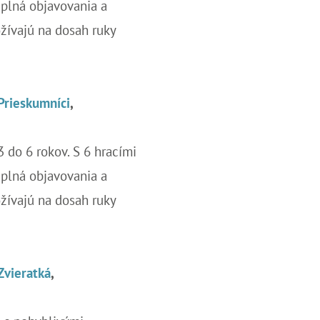
 plná objavovania a
ožívajú na dosah ruky
 Prieskumníci
,
 3 do 6 rokov. S 6 hracími
 plná objavovania a
ožívajú na dosah ruky
Zvieratká
,