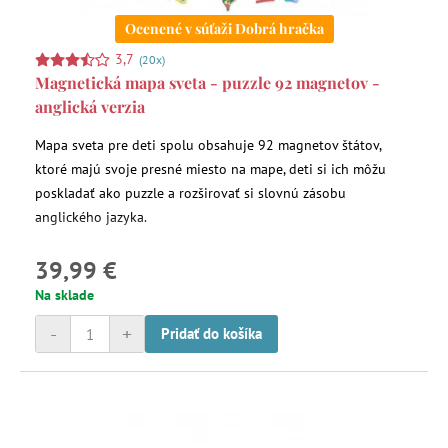
Ocenené v súťaži Dobrá hračka
3,7
(20x)
Magnetická mapa sveta - puzzle 92 magnetov -
anglická verzia
Mapa sveta pre deti spolu obsahuje 92 magnetov štátov,
ktoré majú svoje presné miesto na mape, deti si ich môžu
poskladať ako puzzle a rozširovať si slovnú zásobu
anglického jazyka.
39,99 €
Na sklade
-
+
Pridať do košíka