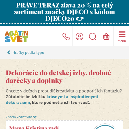
PRÁVE TERAZ zľava 20 % na celý
sortiment značky DJECO s kódom
DJECO20 👉
Menu
Hračky podľa typu
Dekorácie do detskej izby, drobné
darčeky a doplnky
Chcete v deťoch prebudiť kreativitu a podporiť ich fantáziu?
Zútulnite im izbičku
krásnymi a inšpiratívnymi
dekoráciami
, ktoré podnietia ich tvorivosť.
Nielen mamičky sa rady zdobia, ale sú to aj vaše malé
Chcem vedieť viac
dcérky, ktoré chcú vyzerať ako rozkošné princezné. Pre vaše
malé parádnice sme vybrali krásne
doplnky a ozdoby
, ktoré
Mama Kristýna radí