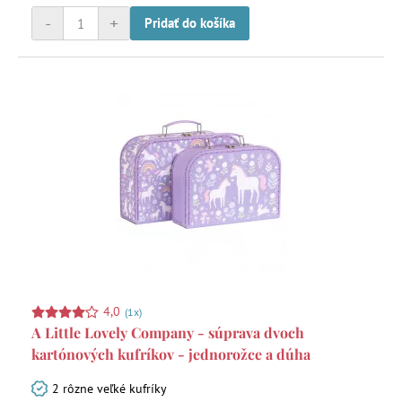
-
+
Pridať do košíka
4,0
(1x)
A Little Lovely Company - súprava dvoch
kartónových kufríkov - jednorožce a dúha
2 rôzne veľké kufríky