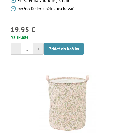
PE záter na vnútornej strane
možno ľahko zložiť a uschovať
19,95 €
Na sklade
-
+
Pridať do košíka