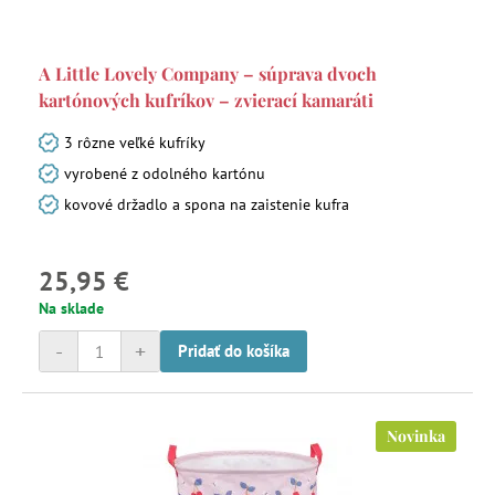
A Little Lovely Company – súprava dvoch
kartónových kufríkov – zvierací kamaráti
3 rôzne veľké kufríky
vyrobené z odolného kartónu
kovové držadlo a spona na zaistenie kufra
25,95 €
Na sklade
-
+
Pridať do košíka
Novinka