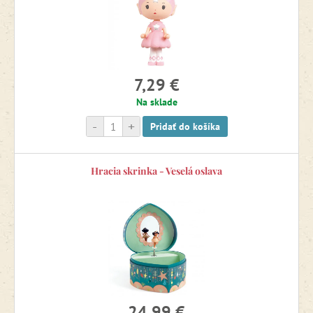
7,29 €
Na sklade
-
+
Pridať do košíka
Hracia skrinka - Veselá oslava
24,99 €