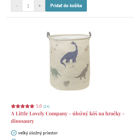
-
+
Pridať do košíka
5,0
(2x)
A Little Lovely Company - úložný kôš na hračky -
dinosaury
veľký úložný priestor