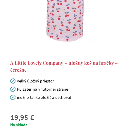
A Little Lovely Company – úložný koš na hračky –
čerešne
veľký úložný priestor
PE záter na vnútornej strane
možno ľahko zložiť a uschovať
19,95 €
Na sklade