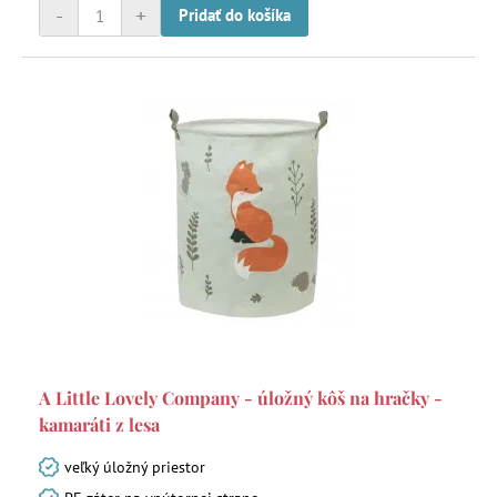
-
+
Pridať do košíka
A Little Lovely Company - úložný kôš na hračky -
kamaráti z lesa
veľký úložný priestor