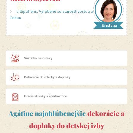
sa im určite budú páčiť.
Lilliputiens: Vyrobené so starostlivosťou a
Agátin TIP:
Magnetická mapa sveta
od firmy Janod je
láskou
skvelou voľbou do izbičky pre deti predškolského a
Kristýna
mladšieho školského veku.
Výzdoba na oslavy
Dekorácie do izbičky a doplnky
Hracie skrinky a šperkovnice
Agátine najobľúbenejšie
dekorácie a
doplnky do detskej izby