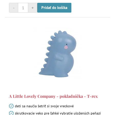
-
+
Pridať do košíka
A Little Lovely Company - pokladnička - T-rex
deti sa naučia šetriť si svoje vreckové
skrutkovacie veko pre ľahké vybratie uložených peňazí