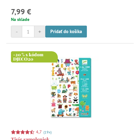
7,99 €
Na sklade
-
+
Pridať do košíka
-20 % s kódom
DJECO20
4,7
(19x)
Tisíc samolepiek