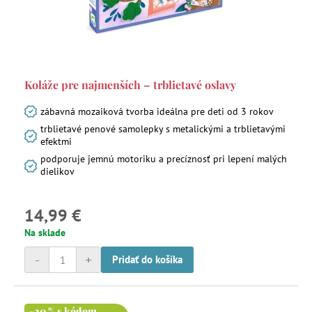
Koláže pre najmenších – trblietavé oslavy
zábavná mozaiková tvorba ideálna pre deti od 3 rokov
trblietavé penové samolepky s metalickými a trblietavými
efektmi
podporuje jemnú motoriku a precíznosť pri lepení malých
dielikov
14,99 €
Na sklade
-
+
Pridať do košíka
-20 % s kódom