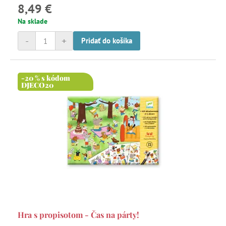
8,49 €
Na sklade
-
+
Pridať do košíka
-20 % s kódom
DJECO20
Hra s propisotom - Čas na párty!