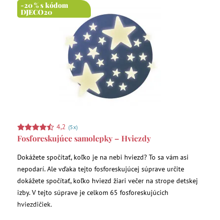
-20 % s kódom
DJECO20
4,2
(5x)
Fosforeskujúce samolepky – Hviezdy
Dokážete spočítať, koľko je na nebi hviezd? To sa vám asi
nepodarí. Ale vďaka tejto fosforeskujúcej súprave určite
dokážete spočítať, koľko hviezd žiari večer na strope detskej
izby. V tejto súprave je celkom 65 fosforeskujúcich
hviezdičiek.