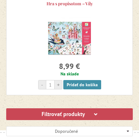
Hra s propisotom – Víly
8,99 €
Na sklade
-
+
Pridať do košíka
Filtrovať produkty
Doporučené