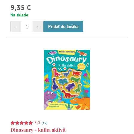
9,35 €
Na sklade
-
+
Pridať do košíka
5,0
(1x)
Dinosaury - kniha aktivít