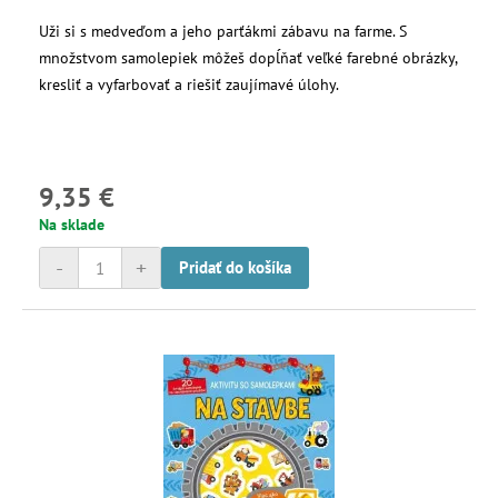
Uži si s medveďom a jeho parťákmi zábavu na farme. S
množstvom samolepiek môžeš dopĺňať veľké farebné obrázky,
kresliť a vyfarbovať a riešiť zaujímavé úlohy.
9,35 €
Na sklade
-
+
Pridať do košíka