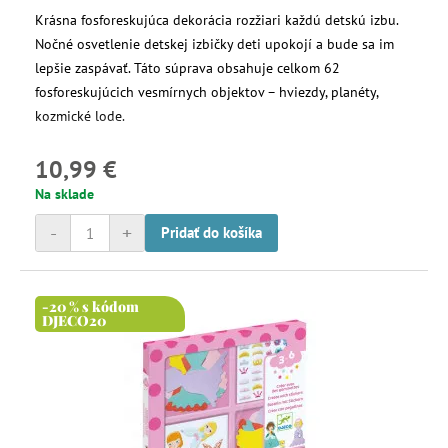
Krásna fosforeskujúca dekorácia rozžiari každú detskú izbu.
Nočné osvetlenie detskej izbičky deti upokojí a bude sa im
lepšie zaspávať. Táto súprava obsahuje celkom 62
fosforeskujúcich vesmírnych objektov – hviezdy, planéty,
kozmické lode.
10,99 €
Na sklade
-
+
Pridať do košíka
-20 % s kódom
DJECO20