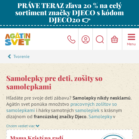
PRÁVE TERAZ zľava 20 % na celý
sortiment značky DJECO s kódom
DJECO20 👉
Menu
Tvorenie
Samolepky pre deti, zošity so
samolepkami
Hľadáte pre svoje deti zábavu?
Samolepky nikdy nesklamú
.
Agátin svet ponúka množstvo
pracovných zošitov so
samolepkami
i hárky samotných
samolepiek
s krásnym
dizajnom od
francúzskej značky Djeco
.
Samolepky
v
pracovných zošitoch či maľovankách deti motivujú na
Chcem vedieť viac
plnenie úloh. Napĺňa sa tak heslo "škola hrou". Pri
zábavnom hraní deti rozvíjajú jemnú motoriku, dávajú
Mama Kristýna radí