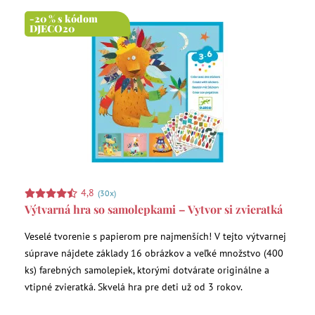
-20 % s kódom
DJECO20
4,8
(30x)
Výtvarná hra so samolepkami – Vytvor si zvieratká
Veselé tvorenie s papierom pre najmenších! V tejto výtvarnej
súprave nájdete základy 16 obrázkov a veľké množstvo (400
ks) farebných samolepiek, ktorými dotvárate originálne a
vtipné zvieratká. Skvelá hra pre deti už od 3 rokov.