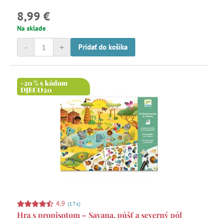
8,99 €
Na sklade
-
+
Pridať do košíka
-20 % s kódom
DJECO20
4,9
(17x)
Hra s propisotom – Savana, púšť a severný pól