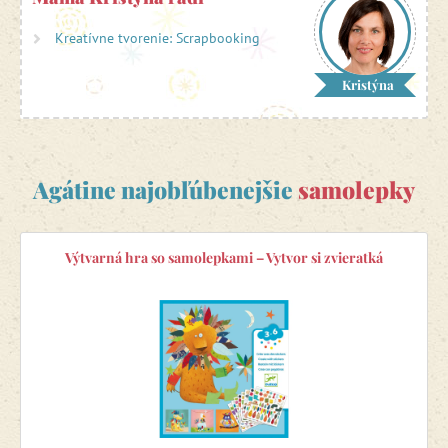
vyniknúť svoju osobnosť v kreatívnej tvorivosti, ale tiež
získavajú nové informácie, ktoré porovnávajú s už
Kreatívne tvorenie: Scrapbooking
získanými znalosťami.
Kristýna
U Agáty nájdete
samolepky
pre deti už od 18 mesiacov
.
Agátine najobľúbenejšie
samolepky
Výtvarná hra so samolepkami – Vytvor si zvieratká