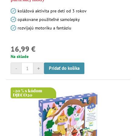
kolážová aktivita pre deti od 3 rokov
opakovane použiteľné samolepky
rozvíjajú motoriku a fantáziu
16,99 €
Na sklade
-
+
Pridať do košíka
-20 % s kódom
DJECO20