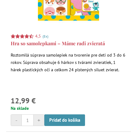
4,5
(8x)
Hra so samolepkami – Máme radi zvieratá
Roztomilá súprava samolepiek na tvorenie pre deti od 3 do 6
rokov. Súprava obsahuje 6 hárkov s tvárami zvieratiek, 1
hárek plastických očí a celkom 24 plstených siluet zvierat.
12,99 €
Na sklade
-
+
Pridať do košíka