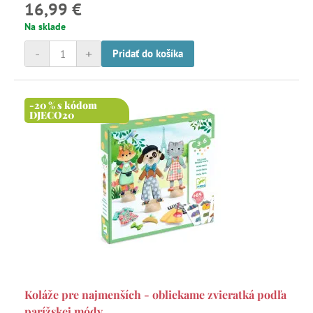
16,99 €
Na sklade
-
+
Pridať do košíka
-20 % s kódom
DJECO20
Koláže pre najmenších - obliekame zvieratká podľa
parížskej módy