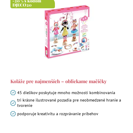
-20 % s kódom
DJECO20
Koláže pre najmenších – obliekame mačičky
45 dielikov poskytuje mnoho možností kombinovania
tri krásne ilustrované pozadia pre neobmedzené hranie a
tvorenie
podporuje kreativitu a rozprávanie príbehov