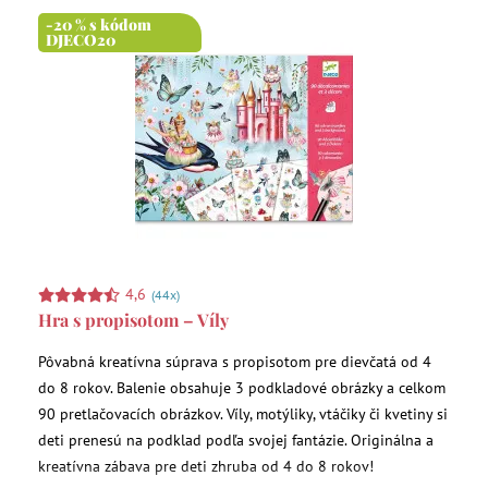
-20 % s kódom
DJECO20
4,6
(44x)
Hra s propisotom – Víly
Pôvabná kreatívna súprava s propisotom pre dievčatá od 4
do 8 rokov. Balenie obsahuje 3 podkladové obrázky a celkom
90 pretlačovacích obrázkov. Víly, motýliky, vtáčiky či kvetiny si
deti prenesú na podklad podľa svojej fantázie. Originálna a
kreatívna zábava pre deti zhruba od 4 do 8 rokov!