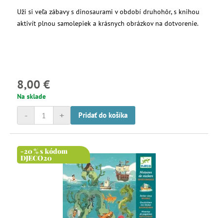
Uži si veľa zábavy s dinosaurami v období druhohôr, s knihou
aktivít plnou samolepiek a krásnych obrázkov na dotvorenie.
8,00 €
Na sklade
-
+
Pridať do košíka
-20 % s kódom
DJECO20