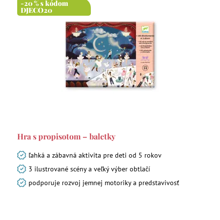
-20 % s kódom
DJECO20
Hra s propisotom – baletky
ľahká a zábavná aktivita pre deti od 5 rokov
3 ilustrované scény a veľký výber obtlačí
podporuje rozvoj jemnej motoriky a predstavivosť