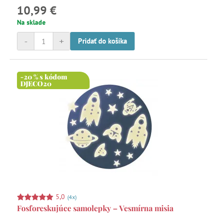
10,99 €
Na sklade
-
+
Pridať do košíka
-20 % s kódom
DJECO20
5,0
(4x)
Fosforeskujúce samolepky – Vesmírna misia