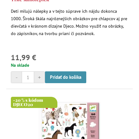
Deti milujú nálepky a v tejto súprave ich nájdu dokonca
1000. Široká škála najrôznejších obrázkov pre chlapcov aj pre
dievčatá v krásnom dizajne Djeco. Možno využiť na obrázky,
do zápisníkov, na tvorbu prianí či pozvánok.
11,99 €
Na sklade
-
+
Pridať do košíka
-20 % s kódom
DJECO20