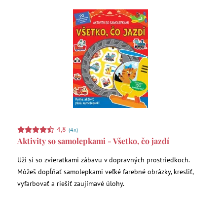
4,8
(4x)
Aktivity so samolepkami - Všetko, čo jazdí
Uži si so zvieratkami zábavu v dopravných prostriedkoch.
Môžeš dopĺňať samolepkami veľké farebné obrázky, kresliť,
vyfarbovať a riešiť zaujímavé úlohy.