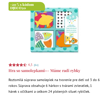
-20 % s kódom
DJECO20
4,5
(6x)
Hra so samolepkami–- Máme radi rybky
Roztomilá súprava samolepiek na tvorenie pre deti od 3 do 6
rokov. Súprava obsahuje 6 hárkov s tvárami zvieratiek, 1
hárek s očičkami a celkom 24 plstených siluet rybičiek.