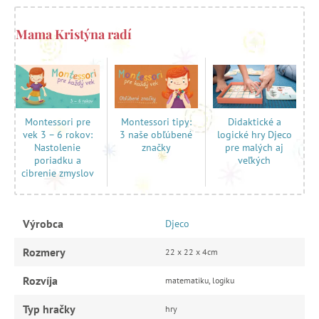
Mama Kristýna radí
Montessori tipy:
Didaktické a
Montessori pre
3 naše obľúbené
logické hry Djeco
vek 3 – 6 rokov:
značky
pre malých aj
Nastolenie
veľkých
poriadku a
cibrenie zmyslov
Výrobca
Djeco
Rozmery
22 x 22 x 4cm
Rozvíja
matematiku, logiku
Typ hračky
hry