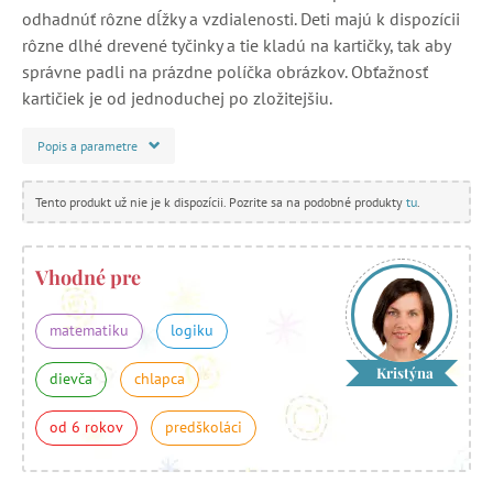
odhadnúť rôzne dĺžky a vzdialenosti. Deti majú k dispozícii
rôzne dlhé drevené tyčinky a tie kladú na kartičky, tak aby
správne padli na prázdne políčka obrázkov. Obťažnosť
kartičiek je od jednoduchej po zložitejšiu.
Popis a parametre
Tento produkt už nie je k dispozícii. Pozrite sa na podobné produkty
tu
.
Vhodné pre
matematiku
logiku
Kristýna
dievča
chlapca
od 6 rokov
predškoláci