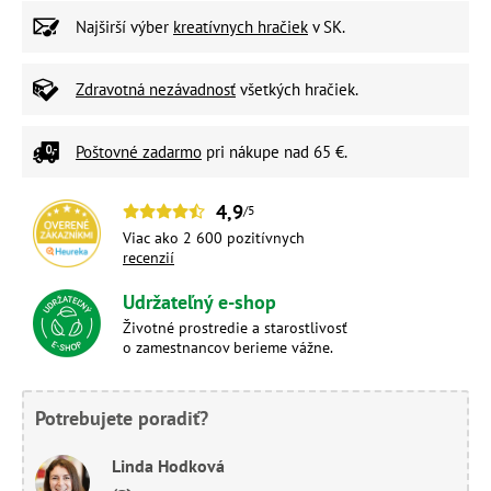
Najširší výber
kreatívnych hračiek
v SK.
Zdravotná nezávadnosť
všetkých hračiek.
Poštovné zadarmo
pri nákupe nad 65 €.
4,9
/5
Viac ako 2 600 pozitívnych
recenzií
Udržateľný e-shop
Životné prostredie a starostlivosť
o zamestnancov berieme vážne.
Potrebujete poradiť?
Linda Hodková