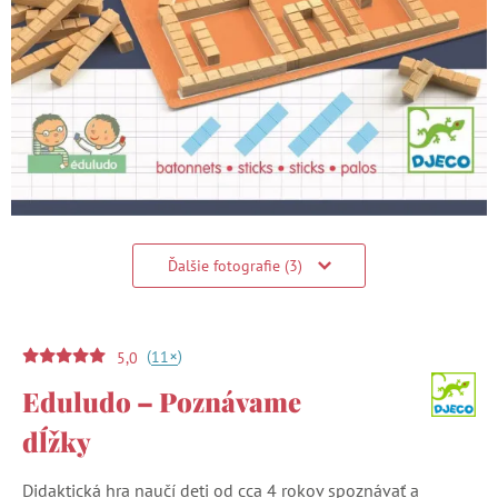
Ďalšie fotografie (3)
(
)
+
11
5,0
Eduludo – Poznávame
dĺžky
Didaktická hra naučí deti od cca 4 rokov spoznávať a