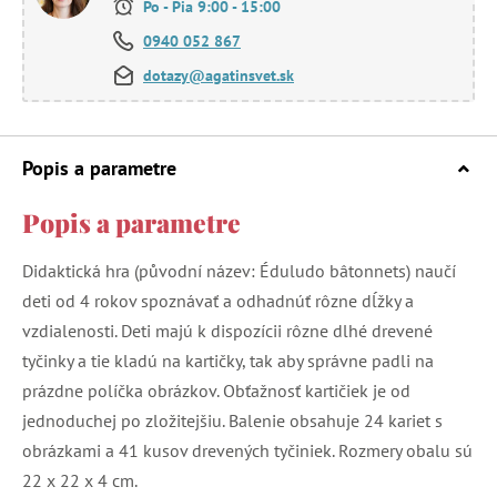
Po - Pia 9:00 - 15:00
0940 052 867
dotazy@agatinsvet.sk
Popis a parametre
Popis a parametre
Didaktická hra (původní název: Éduludo bâtonnets) naučí
deti od 4 rokov spoznávať a odhadnúť rôzne dĺžky a
vzdialenosti. Deti majú k dispozícii rôzne dlhé drevené
tyčinky a tie kladú na kartičky, tak aby správne padli na
prázdne políčka obrázkov. Obťažnosť kartičiek je od
jednoduchej po zložitejšiu. Balenie obsahuje 24 kariet s
obrázkami a 41 kusov drevených tyčiniek. Rozmery obalu sú
22 x 22 x 4 cm.