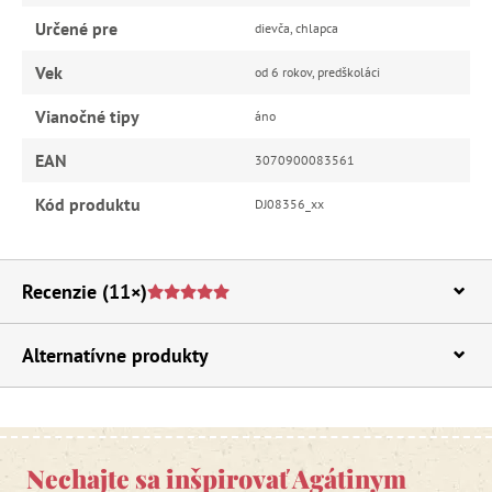
Určené pre
dievča, chlapca
Vek
od 6 rokov, predškoláci
Vianočné tipy
áno
EAN
3070900083561
Kód produktu
DJ08356_xx
Recenzie
(11×)
Alternatívne produkty
Nechajte sa inšpirovať Agátinym