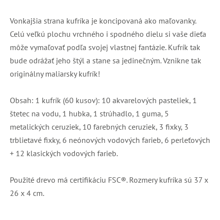
Vonkajšia strana kufríka je koncipovaná ako maľovanky.
Celú veľkú plochu vrchného i spodného dielu si vaše dieťa
môže vymaľovať podľa svojej vlastnej fantázie. Kufrík tak
bude odrážať jeho štýl a stane sa jedinečným. Vznikne tak
originálny maliarsky kufrík!
Obsah: 1 kufrík (60 kusov): 10 akvarelových pasteliek, 1
štetec na vodu, 1 hubka, 1 strúhadlo, 1 guma, 5
metalických ceruziek, 10 farebných ceruziek, 3 fixky, 3
trblietavé fixky, 6 neónových vodových farieb, 6 perleťových
+ 12 klasických vodových farieb.
Použité drevo má certifikáciu FSC®. Rozmery kufríka sú 37 x
26 x 4 cm.