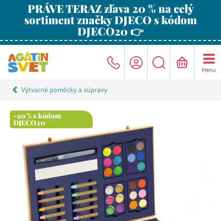
PRÁVE TERAZ zľava 20 % na celý
sortiment značky DJECO s kódom
DJECO20 👉
Menu
Výtvarné pomôcky a súpravy
-20 % s kódom
DJECO20