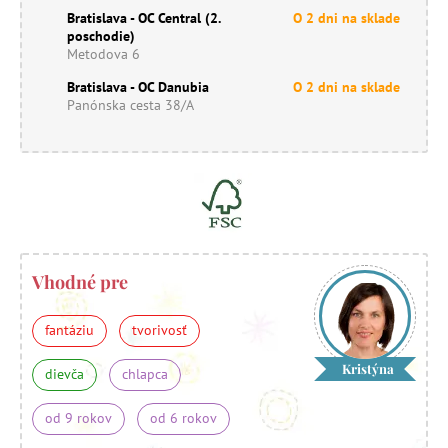
Bratislava - OC Central (2.
O 2 dni na sklade
poschodie)
Metodova 6
Bratislava - OC Danubia
O 2 dni na sklade
Panónska cesta 38/A
Vhodné pre
fantáziu
tvorivosť
Kristýna
dievča
chlapca
od 9 rokov
od 6 rokov