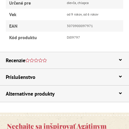
Určené pre
dievča, chlapca
Vek
od 9 rokov, od 6 rokov
EAN
3070900097971
Kód produktu
DJ09797
Recenzie
Príslušenstvo
Alternatívne produkty
Nechajte sa inšpirovať Agátinym