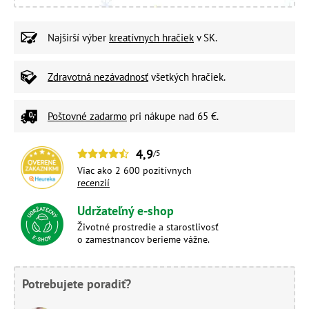
Najširší výber
kreatívnych hračiek
v SK.
Zdravotná nezávadnosť
všetkých hračiek.
Poštovné zadarmo
pri nákupe nad 65 €.
4,9
/5
Viac ako 2 600 pozitívnych
recenzií
Udržateľný e-shop
Životné prostredie a starostlivosť
o zamestnancov berieme vážne.
Potrebujete poradiť?