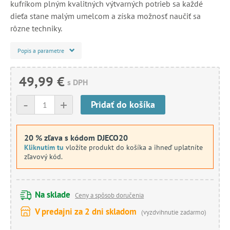
kufríkom plným kvalitných výtvarných potrieb sa každé
dieťa stane malým umelcom a získa možnosť naučiť sa
rôzne techniky.
Popis a parametre
49,99 €
s DPH
-
+
Pridať do košíka
20 % zľava s kódom DJECO20
Kliknutím tu
vložíte produkt do košíka a ihneď uplatníte
zľavový kód.
Na sklade
Ceny a spôsob doručenia
V predajni za 2 dni skladom
(vyzdvihnutie zadarmo)