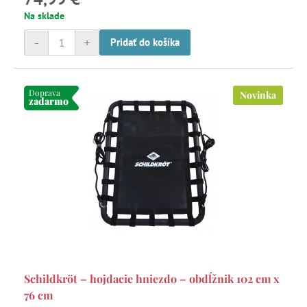
Na sklade
-
+
Pridať do košíka
Doprava
Novinka
zadarmo
Schildkröt – hojdacie hniezdo – obdĺžnik 102 cm x
76 cm