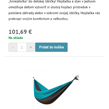
„hniezdočko“ do detskej izbičky! Hojdačka a stan v jednom
umožňuje deťom vytvoriť si útulný hojdací prístrešok v
pološere záhrady alebo v súkromí svojej izbičky. Hojdačka vás
prekvapí svojím komfortom a veľkosťou.
101,69 €
Na sklade
-
+
Pridať do košíka