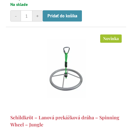
Na sklade
-
+
Pridať do košíka
Novinka
Schildkröt – Lanová prekážková dráha – Spinning
Wheel – Jungle