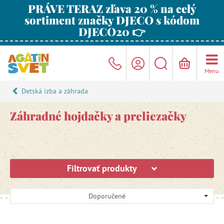
PRÁVE TERAZ zľava 20 % na celý
sortiment značky DJECO s kódom
DJECO20 👉
Menu
Detská izba a záhrada
Záhradné hojdačky a preliezačky
Filtrovať produkty
Doporučené