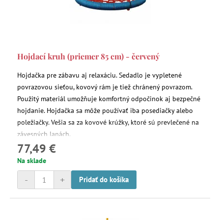
Hojdací kruh (priemer 85 cm) - červený
Hojdačka pre zábavu aj relaxáciu. Sedadlo je vypletené
povrazovou sieťou, kovový rám je tiež chránený povrazom.
Použitý materiál umožňuje komfortný odpočinok aj bezpečné
hojdanie. Hojdačka sa môže používať iba posediačky alebo
poležiačky. Vešia sa za kovové krúžky, ktoré sú prevlečené na
závesných lanách.
77,49 €
Na sklade
-
+
Pridať do košíka