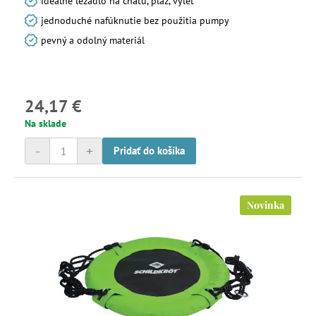
ideálne ležadlo na chatu, pláž, výlet
jednoduché nafúknutie bez použitia pumpy
pevný a odolný materiál
24,17 €
Na sklade
-
+
Pridať do košíka
Novinka