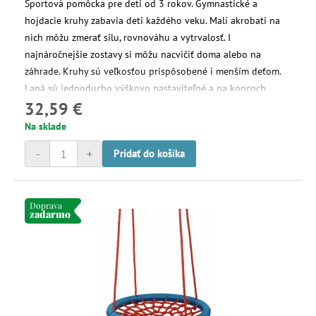
Športová pomôcka pre deti od 3 rokov. Gymnastické a
hojdacie kruhy zabavia deti každého veku. Malí akrobati na
nich môžu zmerať silu, rovnováhu a vytrvalosť. I
najnáročnejšie zostavy si môžu nacvičiť doma alebo na
záhrade. Kruhy sú veľkosťou prispôsobené i menším deťom.
Laná sú jednoducho výškovo nastaviteľné a na koncoch
32,59 €
vybavené kovovými krúžkami na zavesenie.
Na sklade
-
+
Pridať do košíka
Doprava
zadarmo