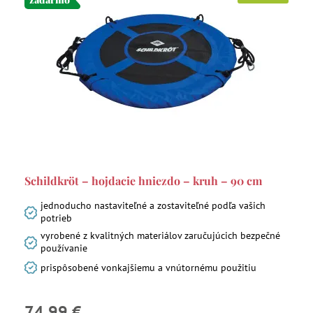
Schildkröt – hojdacie hniezdo – kruh – 90 cm
jednoducho nastaviteľné a zostaviteľné podľa vašich
potrieb
vyrobené z kvalitných materiálov zaručujúcich bezpečné
používanie
prispôsobené vonkajšiemu a vnútornému použitiu
74,99 €