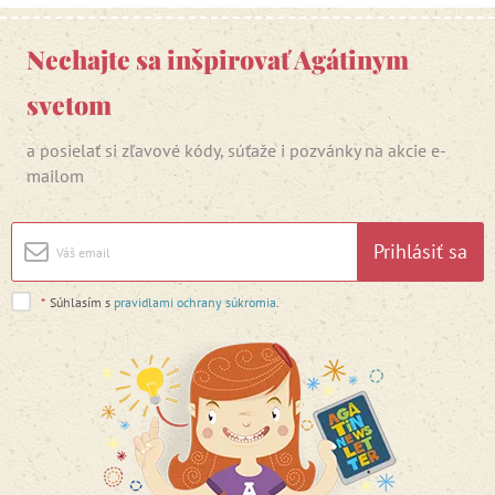
Nechajte sa inšpirovať Agátinym
svetom
a posielať si zľavové kódy, súťaže i pozvánky na akcie e-
mailom
Prihlásiť sa
*
Súhlasím s
pravidlami ochrany súkromia
.