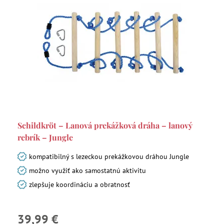
Schildkröt – Lanová prekážková dráha – lanový
rebrík – Jungle
kompatibilný s lezeckou prekážkovou dráhou Jungle
možno využiť ako samostatnú aktivitu
zlepšuje koordináciu a obratnosť
39,99 €