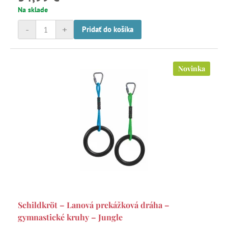
Na sklade
-
+
Pridať do košíka
Novinka
Schildkröt – Lanová prekážková dráha –
gymnastické kruhy – Jungle