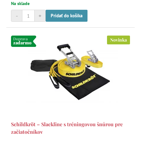
Na sklade
-
+
Pridať do košíka
Doprava
Novinka
zadarmo
Schildkröt – Slackline s tréningovou šnúrou pre
začiatočníkov