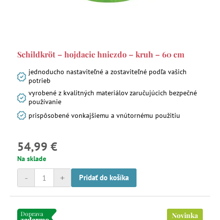
Schildkröt – hojdacie hniezdo – kruh – 60 cm
jednoducho nastaviteľné a zostaviteľné podľa vašich
potrieb
vyrobené z kvalitných materiálov zaručujúcich bezpečné
používanie
prispôsobené vonkajšiemu a vnútornému použitiu
54,99 €
Na sklade
-
+
Pridať do košíka
Doprava
Novinka
zadarmo