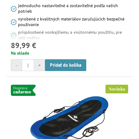
jednoducho nastaviteľné a zostaviteľné podľa vašich
potrieb
vyrobené z kvalitných materiálov zaručujúcich bezpečné
používanie
prispôsobené vonkajšiemu a vnútornému použitiu, pre
celú rodinu
89,99 €
Na sklade
-
+
Pridať do košíka
Doprava
Novinka
zadarmo