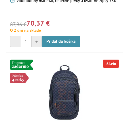
vodoodolný materiál, reflexné prvky a kvalitné zipsy YKK
70,37 €
87,96 €
O 2 dni na sklade
-
+
Pridať do košíka
Doprava
Akcia
zadarmo
Záruka
4 roky