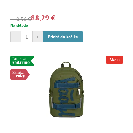
88,29 €
110,36 €
Na sklade
-
+
Pridať do košíka
Doprava
Akcia
zadarmo
Záruka
4 roky