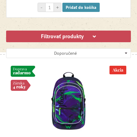
-
+
Pridať do košíka
Filtrovať produkty
Doporučené
Doprava
Akcia
zadarmo
Záruka
4 roky