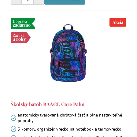
Doprava
Akcia
zadarmo
Záruka
4 roky
Školský batoh BAAGL Core Palm
anatomicky tvarovaná chrbtová časť a plne nastaviteľné
popruhy
3 komory, organizér, vrecko na notebook a termovrecko