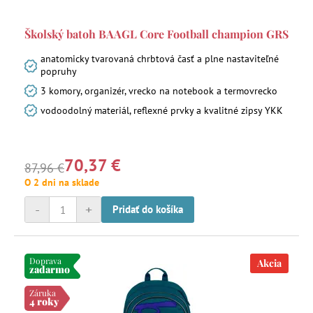
Školský batoh BAAGL Core Football champion GRS
anatomicky tvarovaná chrbtová časť a plne nastaviteľné
popruhy
3 komory, organizér, vrecko na notebook a termovrecko
vodoodolný materiál, reflexné prvky a kvalitné zipsy YKK
70,37 €
87,96 €
O 2 dni na sklade
-
+
Pridať do košíka
Doprava
Akcia
zadarmo
Záruka
4 roky