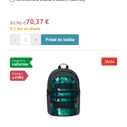
70,37 €
87,96 €
O 2 dni na sklade
-
+
Pridať do košíka
Doprava
Akcia
zadarmo
Záruka
4 roky