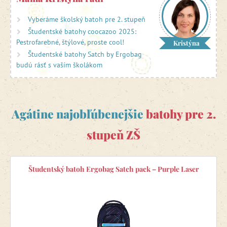
Kto hľadá špičkovú kvalitu, volí školské batohy
českého
výrobcu
Topgal
či nemeckej firmy
Hama
.
Topgal ponúka
Vyberáme školský batoh pre 2. stupeň
pre školákov na druhom stupni prepracované
školské
Študentské batohy coocazoo 2025:
batohy s originálnym dizajnom
. Hama okrem školských
Pestrofarebné, štýlové, proste cool!
Kristýna
aktoviek vyrába školské batohy
coocazoo
, ktorých kvalita je
oceňovaná odborníkmi i používateľmi.
Študentské batohy Satch by Ergobag
budú rásť s vaším školákom
Vyberte u nás špičkový školský batoh s dopravou
zadarmo!
Agátine najobľúbenejšie
batohy pre 2.
stupeň ZŠ
Študentský batoh Ergobag Satch pack – Purple Laser