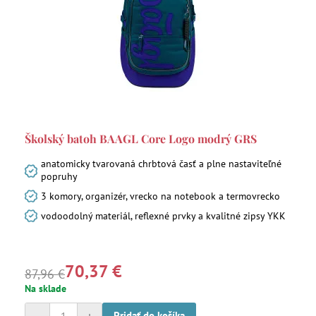
Školský batoh BAAGL Core Logo modrý GRS
anatomicky tvarovaná chrbtová časť a plne nastaviteľné
popruhy
3 komory, organizér, vrecko na notebook a termovrecko
vodoodolný materiál, reflexné prvky a kvalitné zipsy YKK
70,37 €
87,96 €
Na sklade
Pridať do košíka