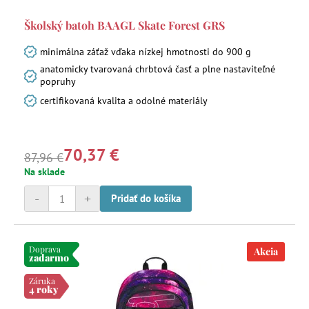
Školský batoh BAAGL Skate Forest GRS
minimálna záťaž vďaka nízkej hmotnosti do 900 g
anatomicky tvarovaná chrbtová časť a plne nastaviteľné
popruhy
certifikovaná kvalita a odolné materiály
70,37 €
87,96 €
Na sklade
-
+
Pridať do košíka
Doprava
Akcia
zadarmo
Záruka
4 roky