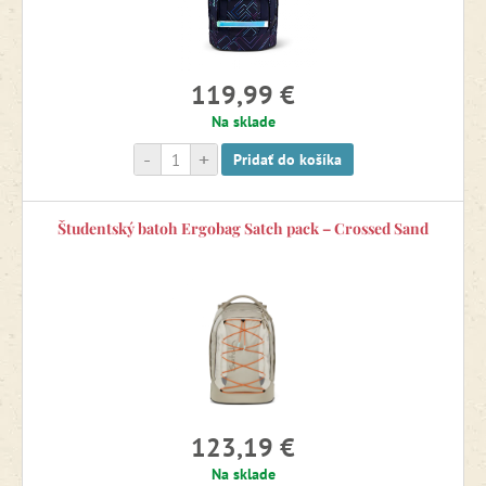
119,99 €
Na sklade
-
+
Pridať do košíka
Študentský batoh Ergobag Satch pack – Crossed Sand
123,19 €
Na sklade