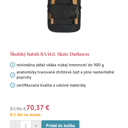
Školský batoh BAAGL Skate Darkness
minimálna záťaž vďaka nízkej hmotnosti do 900 g
anatomicky tvarovaná chrbtová časť a plne nastaviteľné
popruhy
certifikovaná kvalita a odolné materiály
70,37 €
87,96 €
O 2 dni na sklade
-
+
Pridať do košíka