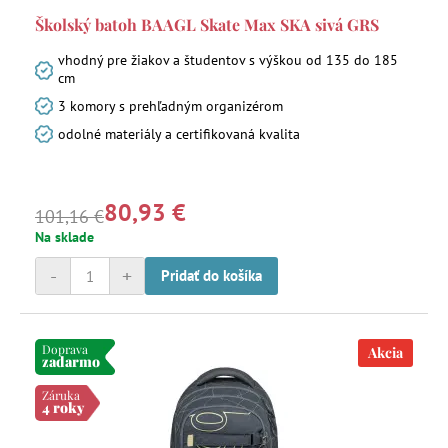
Školský batoh BAAGL Skate Max SKA sivá GRS
vhodný pre žiakov a študentov s výškou od 135 do 185
cm
3 komory s prehľadným organizérom
odolné materiály a certifikovaná kvalita
80,93 €
101,16 €
Na sklade
-
+
Pridať do košíka
Doprava
Akcia
zadarmo
Záruka
4 roky