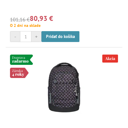
80,93 €
101,16 €
O 2 dni na sklade
-
+
Pridať do košíka
Doprava
Akcia
zadarmo
Záruka
4 roky