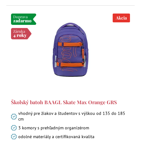
Doprava
Akcia
zadarmo
Záruka
4 roky
Školský batoh BAAGL Skate Max Orange GRS
vhodný pre žiakov a študentov s výškou od 135 do 185
cm
3 komory s prehľadným organizérom
odolné materiály a certifikovaná kvalita