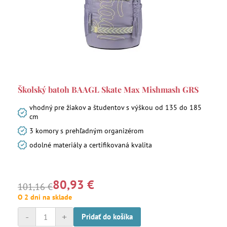
Školský batoh BAAGL Skate Max Mishmash GRS
vhodný pre žiakov a študentov s výškou od 135 do 185
cm
3 komory s prehľadným organizérom
odolné materiály a certifikovaná kvalita
80,93 €
101,16 €
O 2 dni na sklade
-
+
Pridať do košíka