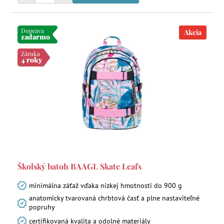
Doprava
Akcia
zadarmo
Záruka
4 roky
Školský batoh BAAGL Skate Leafs
minimálna záťaž vďaka nízkej hmotnosti do 900 g
anatomicky tvarovaná chrbtová časť a plne nastaviteľné
popruhy
certifikovaná kvalita a odolné materiály