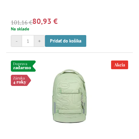
80,93 €
101,16 €
Na sklade
-
+
Pridať do košíka
Doprava
Akcia
zadarmo
Záruka
4 roky