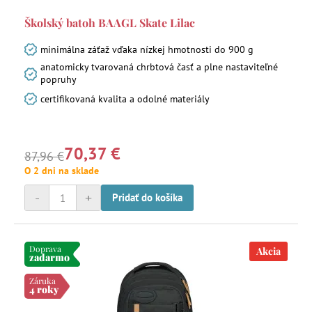
Školský batoh BAAGL Skate Lilac
minimálna záťaž vďaka nízkej hmotnosti do 900 g
anatomicky tvarovaná chrbtová časť a plne nastaviteľné
popruhy
certifikovaná kvalita a odolné materiály
70,37 €
87,96 €
O 2 dni na sklade
-
+
Pridať do košíka
Doprava
Akcia
zadarmo
Záruka
4 roky