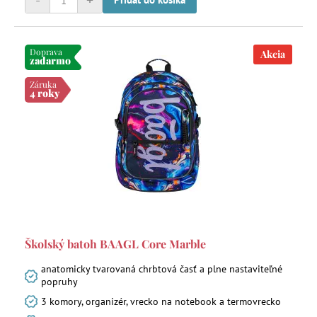
-
+
Doprava
Akcia
zadarmo
Záruka
4 roky
Školský batoh BAAGL Core Marble
anatomicky tvarovaná chrbtová časť a plne nastaviteľné
popruhy
3 komory, organizér, vrecko na notebook a termovrecko