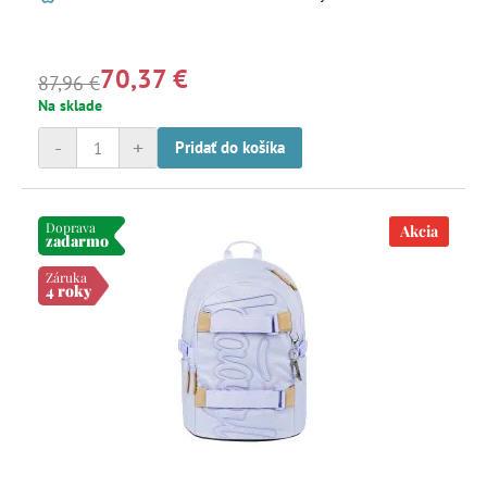
70,37 €
87,96 €
Na sklade
-
+
Pridať do košíka
Doprava
Akcia
zadarmo
Záruka
4 roky