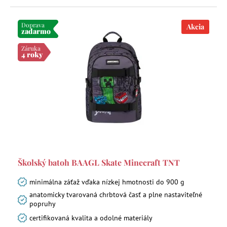
Doprava
Akcia
zadarmo
Záruka
4 roky
Školský batoh BAAGL Skate Minecraft TNT
minimálna záťaž vďaka nízkej hmotnosti do 900 g
anatomicky tvarovaná chrbtová časť a plne nastaviteľné
popruhy
certifikovaná kvalita a odolné materiály