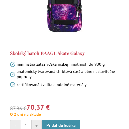
Školský batoh BAAGL Skate Galaxy
minimálna záťaž vďaka nízkej hmotnosti do 900 g
anatomicky tvarovaná chrbtová časť a plne nastaviteľné
popruhy
certifikovaná kvalita a odolné materiály
70,37 €
87,96 €
O 2 dni na sklade
-
+
Pridať do košíka