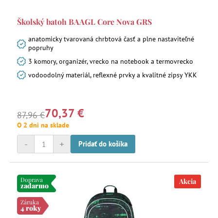
Školský batoh BAAGL Core Nova GRS
anatomicky tvarovaná chrbtová časť a plne nastaviteľné
popruhy
3 komory, organizér, vrecko na notebook a termovrecko
vodoodolný materiál, reflexné prvky a kvalitné zipsy YKK
70,37 €
87,96 €
O 2 dni na sklade
-
+
Pridať do košíka
Doprava
Akcia
zadarmo
Záruka
4 roky