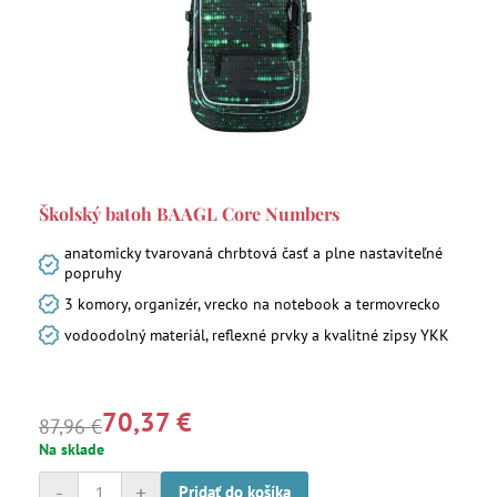
Školský batoh BAAGL Core Numbers
anatomicky tvarovaná chrbtová časť a plne nastaviteľné
popruhy
3 komory, organizér, vrecko na notebook a termovrecko
vodoodolný materiál, reflexné prvky a kvalitné zipsy YKK
70,37 €
87,96 €
Na sklade
-
+
Pridať do košíka