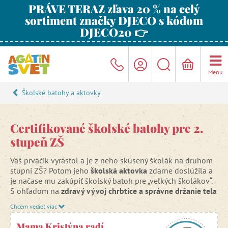
PRÁVE TERAZ zľava 20 % na celý
sortiment značky DJECO s kódom
DJECO20 👉
Menu
Školské batohy a aktovky
Certifikované školské batohy pre 2.
stupeň ZŠ
Váš prváčik vyrástol a je z neho skúsený školák na druhom
stupni ZŠ? Potom jeho
školská aktovka
zdarne doslúžila a
je načase mu zakúpiť školský batoh pre „veľkých školákov“.
S ohľadom na
zdravý vývoj chrbtice a správne držanie tela
vášho dieťaťa, ktoré sa stále vyvíja, odporúčame vyberať iba
Chcem vedieť viac
certifikované školské batohy
osvedčených značiek.
Mama Kristýna radí