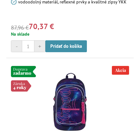
vodoodolný materiál, reflexné prvky a kvalitné zipsy YKK
70,37 €
87,96 €
Na sklade
-
+
Pridať do košíka
Doprava
Akcia
zadarmo
Záruka
4 roky