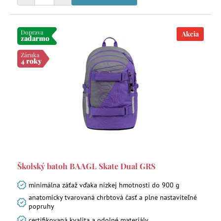
Doprava
Akcia
zadarmo
Záruka
4 roky
Školský batoh BAAGL Skate Dual GRS
minimálna záťaž vďaka nízkej hmotnosti do 900 g
anatomicky tvarovaná chrbtová časť a plne nastaviteľné
popruhy
certifikovaná kvalita a odolné materiály