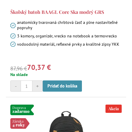
Školský batoh BAAGL Core Ska modrý GRS
anatomicky tvarovaná chrbtová časť a plne nastaviteľné
popruhy
3 komory, organizér, vrecko na notebook a termovrecko
vodoodolný materiál, reflexné prvky a kvalitné zipsy YKK
70,37 €
87,96 €
Na sklade
-
+
Pridať do košíka
Doprava
Akcia
zadarmo
Záruka
4 roky