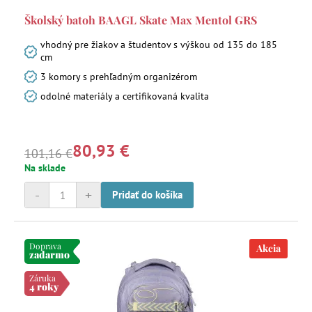
Školský batoh BAAGL Skate Max Mentol GRS
vhodný pre žiakov a študentov s výškou od 135 do 185
cm
3 komory s prehľadným organizérom
odolné materiály a certifikovaná kvalita
80,93 €
101,16 €
Na sklade
-
+
Pridať do košíka
Doprava
Akcia
zadarmo
Záruka
4 roky