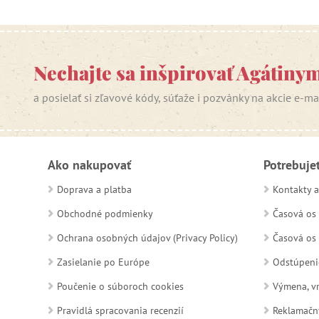
Nechajte sa inšpirovať Agátiny
a posielať si zľavové kódy, súťaže i pozvánky na akcie e-m
Ako nakupovať
Potrebuje
Doprava a platba
Kontakty a
Obchodné podmienky
Časová os 
Ochrana osobných údajov (Privacy Policy)
Časová os 
Zasielanie po Európe
Odstúpeni
Poučenie o súboroch cookies
Výmena, vr
Pravidlá spracovania recenzií
Reklamačn