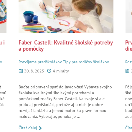
 i
Faber-Castell: Kvalitné školské potreby
Pr
a pomôcky
di
ov
Rozvíjame predškolákov
Tipy pre rodičov školákov
Roz
30. 8. 2025
4 minúty
ť
Buďte pripravení späť do lavíc včas! Vybavte svojho
Pôj
benú
školáka kvalitnými školskými potrebami a
škô
ské
pomôckami značky Faber-Castell. Na svoje si ale
nov
lák
prídu aj predškoláci, pretože aj u nich je dobré
urč
rozvíjať fantáziu a jemnú motoriku práve formou
bud
maľovania. Vyberajte, ponuka je ...
ada
Čítať ďalej
Čít