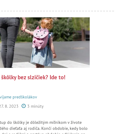
 škôlky bez slzičiek? Ide to!
víjame predškolákov
27. 8. 2023
3 minúty
tup do škôlky je dôležitým míľnikom v živote
dého dieťaťa aj rodiča. Končí obdobie, kedy bolo