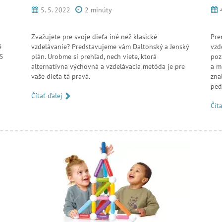
5. 5. 2022
2 minúty
Zvažujete pre svoje dieťa iné než klasické
Pre
é
vzdelávanie? Predstavujeme vám Daltonský a Jenský
vzd
 5
plán. Urobme si prehľad, nech viete, ktorá
poz
alternatívna výchovná a vzdelávacia metóda je pre
a m
vaše dieťa tá pravá.
zna
ped
Čítať ďalej
Čít