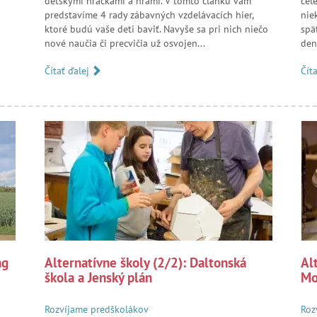
detskými hračkami a hrami. V tomto článku vám
cel
predstavíme 4 rady zábavných vzdelávacích hier,
nie
ktoré budú vaše deti baviť. Navyše sa pri nich niečo
spä
nové naučia či precvičia už osvojen...
den
Čítať ďalej
Čít
ag
Alternatívne školy (2/2): Daltonská
Al
škola a Jenský plán
Mo
Rozvíjame predškolákov
Roz