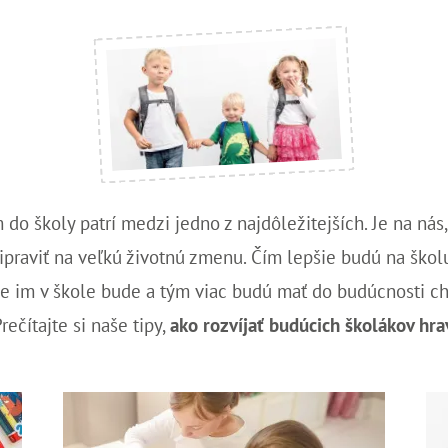
o školy patrí medzi jedno z najdôležitejších. Je na nás
ripraviť na veľkú životnú zmenu. Čím lepšie budú na škol
ie im v škole bude a tým viac budú mať do budúcnosti chu
rečítajte si naše tipy,
ako rozvíjať budúcich školákov hr