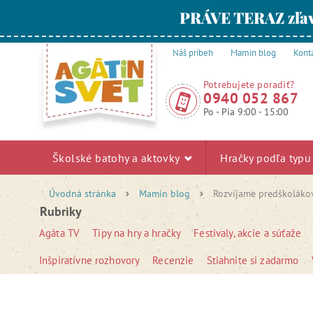
PRÁVE TERAZ zľav
Náš príbeh
Mamin blog
Kont
Potrebujete poradiť?
0940 052 867
Po - Pia 9:00 - 15:00
Školské batohy a aktovky
Hračky podľa typ
Úvodná stránka
Mamin blog
Rozvíjame predškoláko
Rubriky
Agáta TV
Tipy na hry a hračky
Festivaly, akcie a súťaže
Inšpiratívne rozhovory
Recenzie
Stiahnite si zadarmo