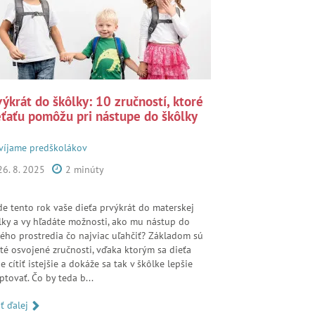
výkrát do škôlky: 10 zručností, ktoré
eťaťu pomôžu pri nástupe do škôlky
víjame predškolákov
26. 8. 2025
2 minúty
de tento rok vaše dieťa prvýkrát do materskej
lky a vy hľadáte možnosti, ako mu nástup do
ého prostredia čo najviac uľahčiť? Základom sú
ité osvojené zručnosti, vďaka ktorým sa dieťa
e cítiť istejšie a dokáže sa tak v škôlke lepšie
ptovať. Čo by teda b...
ať ďalej