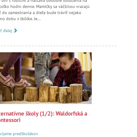
é dni s rodičmi a nastáva obdobie odlúčenia na
koľko hodín denne. Mamičky sa väčšinou vracajú
ť do zamestnania a dieťa bude tráviť nejakú
nú dobu v škôlke. Je...
ať ďalej
ternatívne školy (1/2): Waldorfská a
ntessori
víjame predškolákov