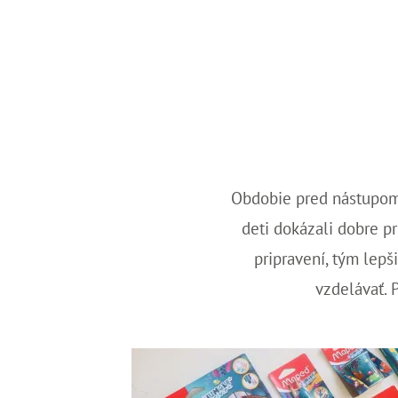
Obdobie pred nástupom d
deti dokázali dobre p
pripravení, tým lepš
vzdelávať. P