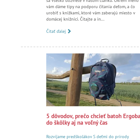
sa všetko dozviete v našom článku. Okrem iného
vám dáme tipy na podporu čítania deťom, a čo
urobiť s knižkami, ktoré vám zaberajú miesto v
domácej knižnici. Čítajte a in...
Čítať ďalej
5 dôvodov, prečo chcieť batoh Ergob
do škôlky aj na voľný čas
Rozvíjame predškolákov
S deťmi do prírody