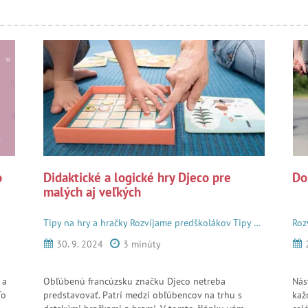
o
Didaktické a logické hry Djeco pre
Do
malých aj veľkých
Tipy na hry a hračky
Rozvíjame predškolákov
Tipy pre rodičov školákov
Roz
30. 9. 2024
3 minúty
 a
Obľúbenú francúzsku značku Djeco netreba
Nás
To
predstavovať. Patrí medzi obľúbencov na trhu s
kaž