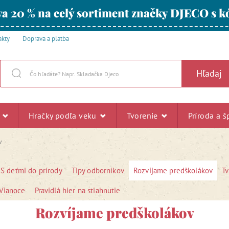
a 20 % na celý sortiment značky DJECO s
akty
Doprava a platba
Hľadaj
u
Hračky podľa veku
Tvorenie
Príroda a š
v
S deťmi do prírody
Tipy odborníkov
Rozvíjame predškolákov
T
Vianoce
Pravidlá hier na stiahnutie
Rozvíjame predškolákov