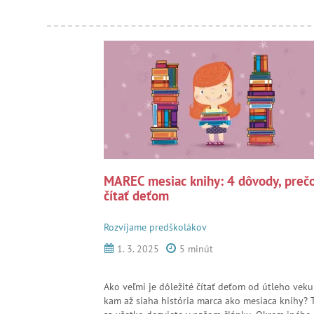
MAREC mesiac knihy: 4 dôvody, preč
čítať deťom
Rozvíjame predškolákov
1. 3. 2025
5 minút
Ako veľmi je dôležité čítať deťom od útleho veku
kam až siaha história marca ako mesiaca knihy? 