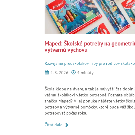
Maped: Školské potreby na geometriu
výtvarnú výchovu
Rozvíjame predškolákov
Tipy pre rodičov školák
4. 8. 2026
4 minúty
Škola klope na dvere, a tak je najvyšší čas doplni
vášmu školákovi všetko potrebné. Poznáte obľú
značku Maped? V jej ponuke nájdete všetky škol
potreby a výtvarné pomôcky, ktoré bude váš ško
potrebovať počas roka.
Čítať ďalej