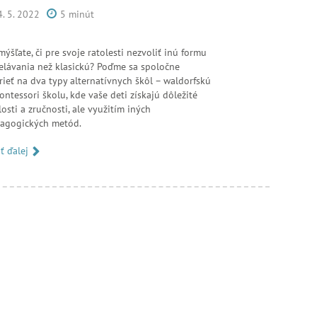
4. 5. 2022
5 minút
mýšľate, či pre svoje ratolesti nezvoliť inú formu
elávania než klasickú? Poďme sa spoločne
rieť na dva typy alternatívnych škôl – waldorfskú
ontessori školu, kde vaše deti získajú dôležité
losti a zručnosti, ale využitím iných
agogických metód.
ať ďalej