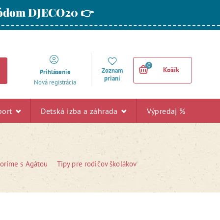
 kódom DJECO20 👉
0
Košík
Zoznam
Prihlásenie
prianí
Nová registrácia
port
Detská izba a záhrada
Výpredaj %
voríme s Agátou
Tipy pre rodičov školákov