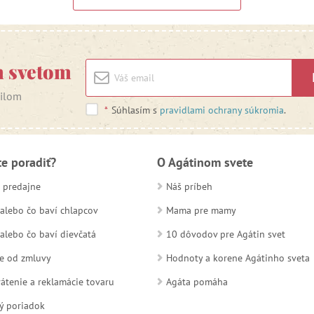
m svetom
ailom
*
Súhlasím s
pravidlami ochrany súkromia
.
te poradiť?
O Agátinom svete
 predajne
Náš príbeh
alebo čo baví chlapcov
Mama pre mamy
alebo čo baví dievčatá
10 dôvodov pre Agátin svet
e od zmluvy
Hodnoty a korene Agátinho sveta
átenie a reklamácie tovaru
Agáta pomáha
ý poriadok