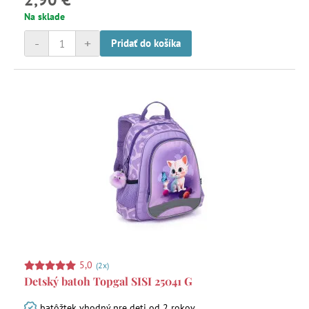
Na sklade
-
+
Pridať do košíka
5,0
(2x)
Detský batoh Topgal SISI 25041 G
batôžtek vhodný pre deti od 2 rokov