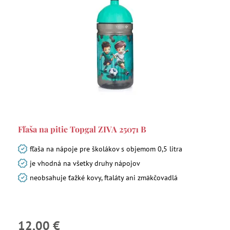
Fľaša na pitie Topgal ZIVA 25071 B
fľaša na nápoje pre školákov s objemom 0,5 litra
je vhodná na všetky druhy nápojov
neobsahuje ťažké kovy, ftaláty ani zmäkčovadlá
12,00 €