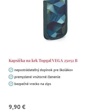
Kapsička na krk Topgal VEGA 25052 B
nepostrádateľný doplnok pre školákov
premyslené vnútorné členenie
bezpečné vrecko na zips
9,90 €