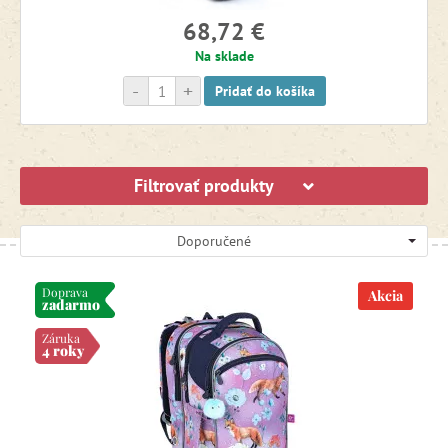
68,72 €
Výpredaj -15 %
Na sklade
-
+
Pridať do košíka
Filtrovať produkty
Doporučené
Doprava
Akcia
zadarmo
Záruka
4 roky