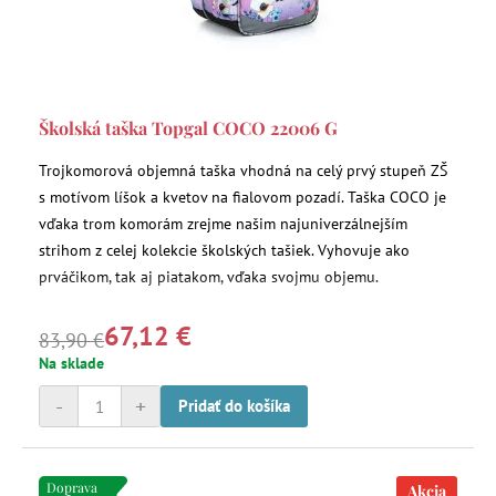
Školská taška Topgal COCO 22006 G
Trojkomorová objemná taška vhodná na celý prvý stupeň ZŠ
s motívom líšok a kvetov na fialovom pozadí. Taška COCO je
vďaka trom komorám zrejme našim najuniverzálnejším
strihom z celej kolekcie školských tašiek. Vyhovuje ako
prváčikom, tak aj piatakom, vďaka svojmu objemu.
67,12 €
83,90 €
Na sklade
-
+
Pridať do košíka
Doprava
Akcia