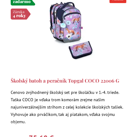
zadarmo
Záruka
4 roky
Školský batoh a peračník Topgal COCO 22006 G
Cenovo zvýhodnený školský set pre školáčku v 1.-4. triede.
Taška COCO je vďaka trom komorám zrejme našim
najuniverzálnejším strihom z celej kolekcie školských tašiek.
Vyhovuje ako prváčikom, tak aj piatakom, vďaka svojmu
objemu.