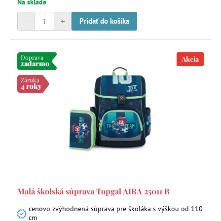
Na sklade
-
+
Pridať do košíka
Doprava
Akcia
zadarmo
Záruka
4 roky
Malá školská súprava Topgal AIRA 25011 B
cenovo zvýhodnená súprava pre školáka s výškou od 110
cm