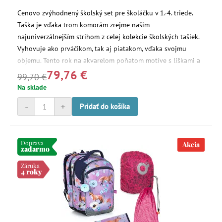
Cenovo zvýhodnený školský set pre školáčku v 1.-4. triede.
Taška je vďaka trom komorám zrejme našim
najuniverzálnejším strihom z celej kolekcie školských tašiek.
Vyhovuje ako prváčikom, tak aj piatakom, vďaka svojmu
objemu. Tento rok na akvarelom poňatom motíve s líškami a
79,76 €
kvietkami na fialovom pozadí.
99,70 €
Na sklade
-
+
Pridať do košíka
Doprava
Akcia
zadarmo
Záruka
4 roky