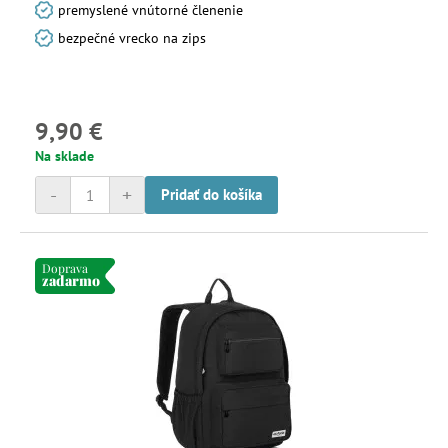
premyslené vnútorné členenie
bezpečné vrecko na zips
9,90 €
Na sklade
-
+
Pridať do košíka
Doprava
zadarmo