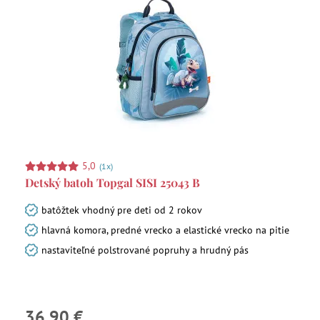
5,0
(1x)
Detský batoh Topgal SISI 25043 B
batôžtek vhodný pre deti od 2 rokov
hlavná komora, predné vrecko a elastické vrecko na pitie
nastaviteľné polstrované popruhy a hrudný pás
36,90 €