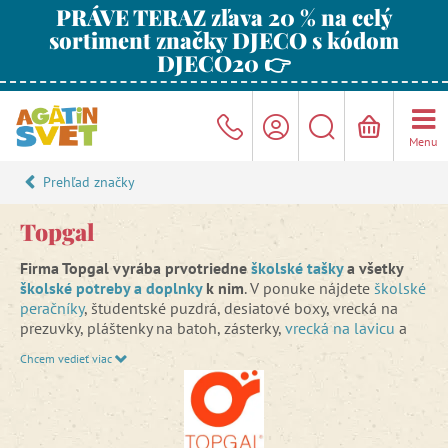
PRÁVE TERAZ zľava 20 % na celý
sortiment značky DJECO s kódom
DJECO20 👉
Menu
Prehľad značky
Topgal
Firma Topgal vyrába prvotriedne
školské tašky
a všetky
školské potreby a doplnky
k nim
. V ponuke nájdete
školské
peračníky
, študentské puzdrá, desiatové boxy, vrecká na
prezuvky, pláštenky na batoh, zásterky,
vrecká na lavicu
a
mnoho ďalších.
Chcem vedieť viac
V čom sú školské tašky Topgal tak výnimočné?
Firma
Topgal figuruje na českom trhu
už 30 rokov
. Za túto dobu