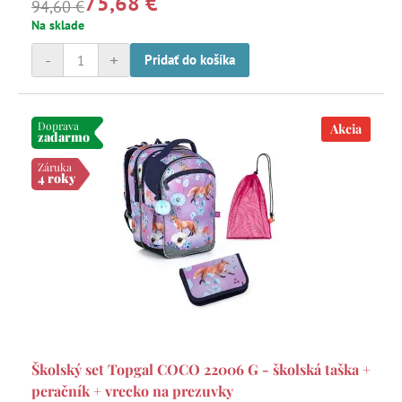
75,68 €
94,60 €
Na sklade
-
+
Pridať do košíka
Doprava
Akcia
zadarmo
Záruka
4 roky
Školský set Topgal COCO 22006 G - školská taška +
peračník + vrecko na prezuvky