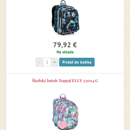
Batohy pre predškolákov
Školské batohy a aktovky podľa značiek
79,92 €
Školské batohy a aktovky so 4-ročnou zárukou
Na sklade
-
+
Pridať do košíka
Pitie a boxy na desiatu
Školský batoh Topgal ELLY 23004 G
Detské batohy na výlety
Back to School
Výpredaj -20 %