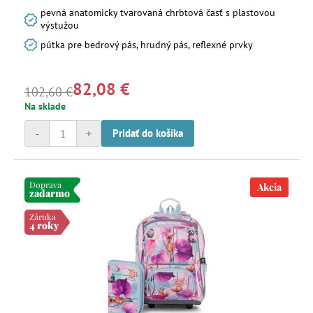
pevná anatomicky tvarovaná chrbtová časť s plastovou
výstužou
pútka pre bedrový pás, hrudný pás, reflexné prvky
82,08 €
102,60 €
Na sklade
-
+
Pridať do košíka
Doprava
Akcia
zadarmo
Záruka
4 roky