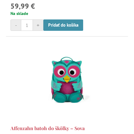
59,99 €
Na sklade
-
+
Pridať do košíka
Affenzahn batoh do škôlky – Sova