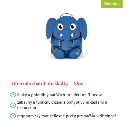
Novinka
Affenzahn batoh do škôlky – Slon
ľahký a pohodlný batôžtek pre deti od 3 rokov
zábavný a funkčný dizajn s pohyblivými časťami a
menovkou
ergonomický tvar, reflexné prvky pre väčšiu viditeľnosť