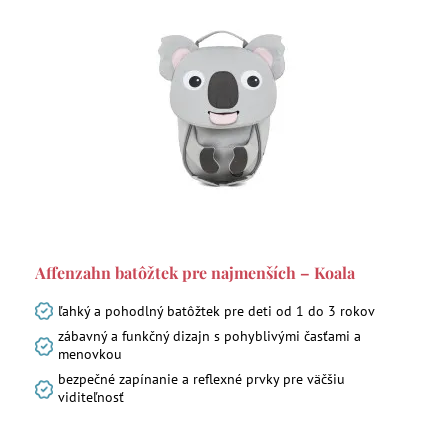
Affenzahn batôžtek pre najmenších – Koala
ľahký a pohodlný batôžtek pre deti od 1 do 3 rokov
zábavný a funkčný dizajn s pohyblivými časťami a
menovkou
bezpečné zapínanie a reflexné prvky pre väčšiu
viditeľnosť