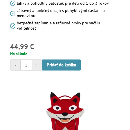
ľahký a pohodlný batôžtek pre deti od 1 do 3 rokov
zábavný a funkčný dizajn s pohyblivými časťami a
menovkou
bezpečné zapínanie a reflexné prvky pre väčšiu
viditeľnosť
44,99 €
Na sklade
-
+
Pridať do košíka