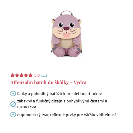
5,0
(1x)
Affenzahn batoh do škôlky – Vydra
ľahký a pohodlný batôžtek pre deti od 3 rokov
zábavný a funkčný dizajn s pohyblivými časťami a
menovkou
ergonomický tvar, reflexné prvky pre väčšiu viditeľnosť