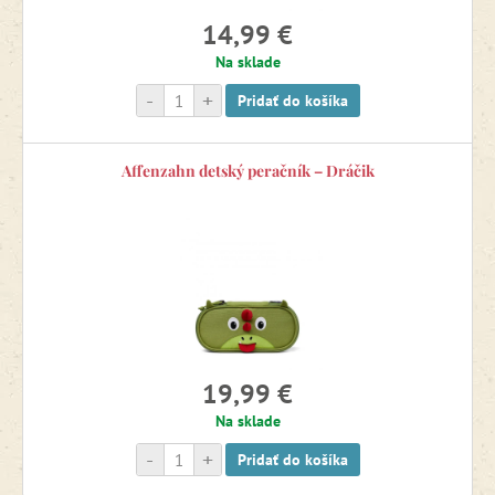
14,99 €
Na sklade
-
+
Pridať do košíka
Affenzahn detský peračník – Dráčik
19,99 €
Na sklade
-
+
Pridať do košíka