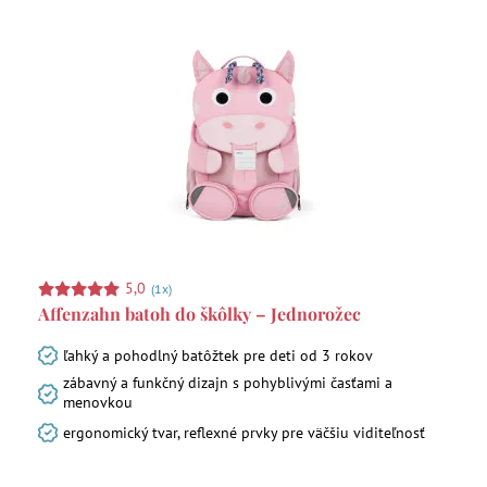
5,0
(1x)
Affenzahn batoh do škôlky – Jednorožec
ľahký a pohodlný batôžtek pre deti od 3 rokov
zábavný a funkčný dizajn s pohyblivými časťami a
menovkou
ergonomický tvar, reflexné prvky pre väčšiu viditeľnosť