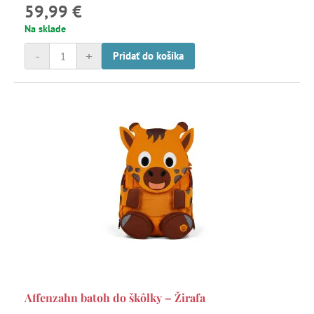
59,99 €
Na sklade
-
+
Pridať do košíka
Affenzahn batoh do škôlky – Žirafa