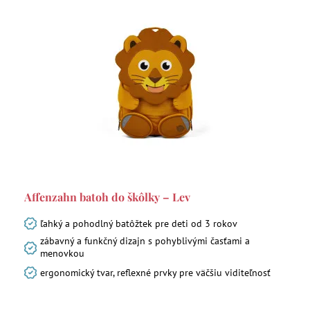
Affenzahn batoh do škôlky – Lev
ľahký a pohodlný batôžtek pre deti od 3 rokov
zábavný a funkčný dizajn s pohyblivými časťami a
menovkou
ergonomický tvar, reflexné prvky pre väčšiu viditeľnosť