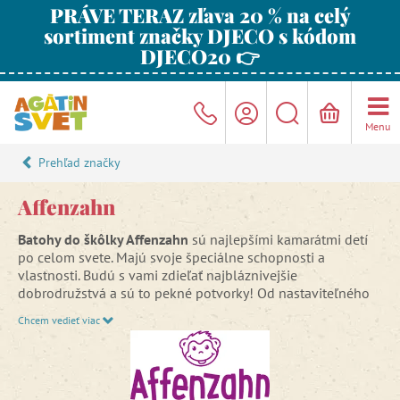
PRÁVE TERAZ zľava 20 % na celý
sortiment značky DJECO s kódom
DJECO20 👉
Menu
Prehľad značky
Affenzahn
Batohy do škôlky Affenzahn
sú najlepšími kamarátmi detí
po celom svete. Majú svoje špeciálne schopnosti a
vlastnosti. Budú s vami zdieľať najbláznivejšie
dobrodružstvá a sú to pekné potvorky! Od nastaviteľného
prsného pásu až po zatváranie na zips, každučký detail je s
Chcem vedieť viac
láskou premyslený. Batohy do škôlky Affenzahn sú
zábavné
a funkčné zároveň
.
Batohy
Affenzahn
pre
predškolské deti
ponúkajú oveľa