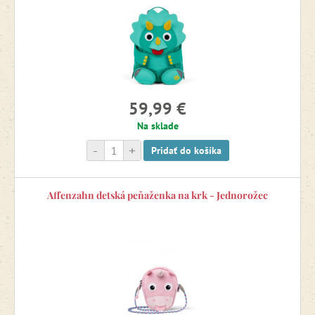
Obchodná značka Affenzahn patrí pod firmu Fond of Bags,
ktorá sa stala členom
Nadácie Fair Wear
(FWF - Fair Wear
Foundation). Nadácia FWF sa snaží o zlepšenie podmienok
na pracoviskách textilného priemyslu. Znamená to, že
výrobky sú vyrobené v súlade s pracovnoprávnymi
štandardmi a predpismi, ktoré stanovuje Medzinárodná
59,99 €
organizácia práce.
Na sklade
-
+
Pridať do košíka
Affenzahn detská peňaženka na krk - Jednorožec