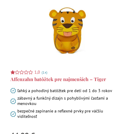
1,0
(1x)
Affenzahn batôžtek pre najmenších – Tiger
ľahký a pohodlný batôžtek pre deti od 1 do 3 rokov
zábavný a funkčný dizajn s pohyblivými časťami a
menovkou
bezpečné zapínanie a reflexné prvky pre väčšiu
viditeľnosť