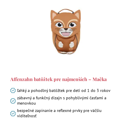
Affenzahn batôžtek pre najmenších – Mačka
ľahký a pohodlný batôžtek pre deti od 1 do 3 rokov
zábavný a funkčný dizajn s pohyblivými časťami a
menovkou
bezpečné zapínanie a reflexné prvky pre väčšiu
viditeľnosť