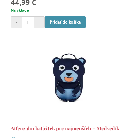
44,99 €
Na sklade
-
+
Pridať do košíka
Affenzahn batôžtek pre najmenších – Medvedík