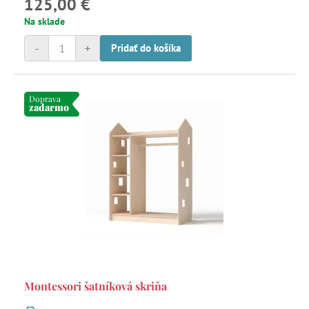
125,00 €
Na sklade
-
+
Pridať do košíka
Doprava
zadarmo
Montessori šatníková skriňa