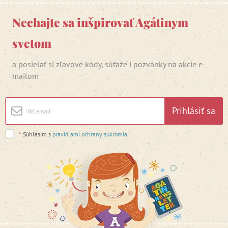
Nechajte sa inšpirovať Agátinym
svetom
a posielať si zľavové kódy, súťaže i pozvánky na akcie e-
mailom
Prihlásiť sa
*
Súhlasím s
pravidlami ochrany súkromia
.