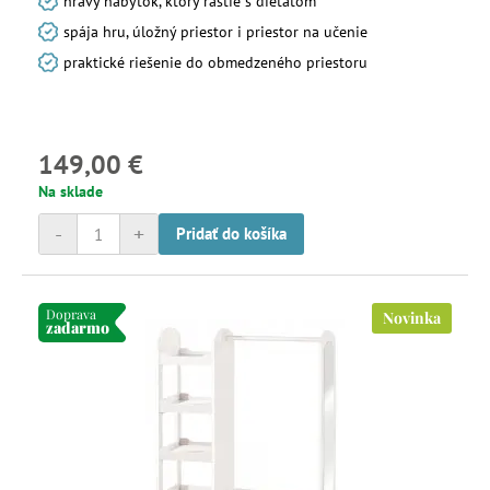
hravý nábytok, ktorý rastie s dieťaťom
spája hru, úložný priestor i priestor na učenie
praktické riešenie do obmedzeného priestoru
149,00 €
Na sklade
-
+
Pridať do košíka
Doprava
Novinka
zadarmo