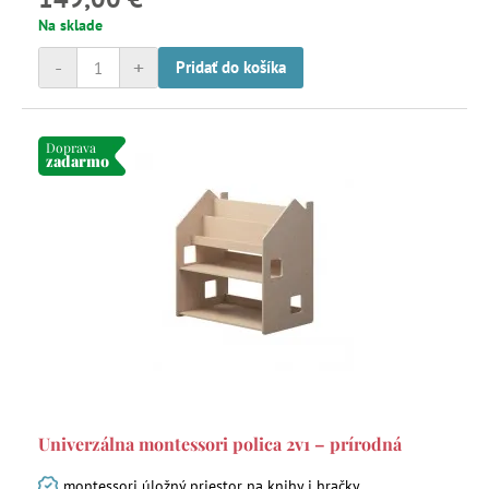
Na sklade
-
+
Pridať do košíka
Doprava
zadarmo
Univerzálna montessori polica 2v1 – prírodná
montessori úložný priestor na knihy i hračky