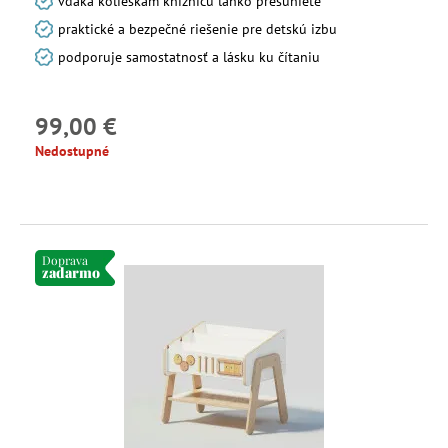
vďaka kolieskam knižnicu ľahko presuniete
praktické a bezpečné riešenie pre detskú izbu
podporuje samostatnosť a lásku ku čítaniu
99,00 €
Nedostupné
Doprava
zadarmo