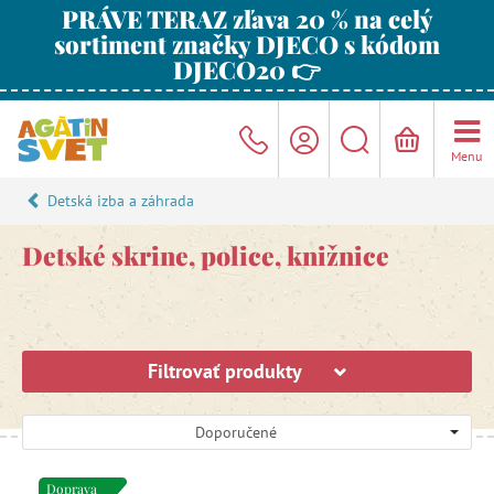
PRÁVE TERAZ zľava 20 % na celý
sortiment značky DJECO s kódom
DJECO20 👉
Menu
Detská izba a záhrada
Detské skrine, police, knižnice
Filtrovať produkty
Doporučené
Doprava