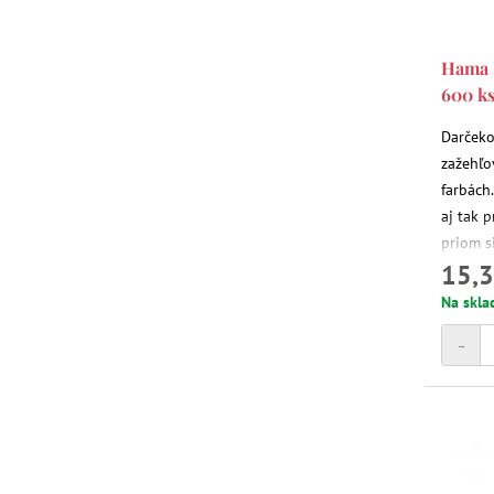
Hama M
600 k
Darčeko
zažehľo
farbách.
aj tak p
priom s
15,3
trpezliv
Na skla
-