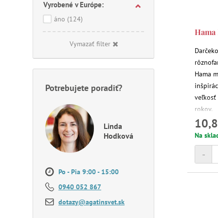
Vyrobené v Európe:
áno
(124)
Hama M
Vymazať filter
Darčeko
rôznofa
Hama ma
inšpirác
Potrebujete poradiť?
veľkosť
rokov.
10,8
Linda
Hodková
Na skla
-
Po - Pia 9:00 - 15:00
0940 052 867
dotazy@agatinsvet.sk