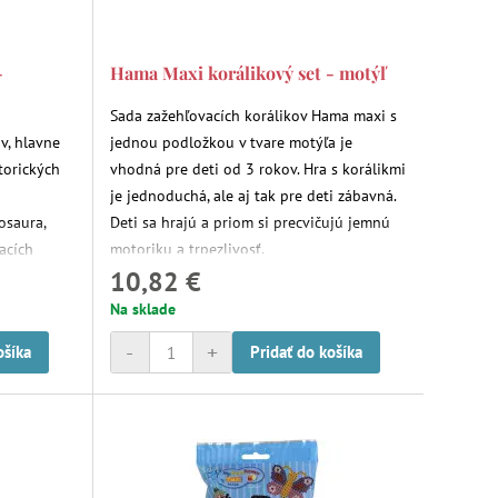
-
Hama Maxi korálikový set - motýľ
Sada zažehľovacích korálikov Hama maxi s
v, hlavne
jednou podložkou v tvare motýľa je
torických
vhodná pre deti od 3 rokov. Hra s korálikmi
je jednoduchá, ale aj tak pre deti zábavná.
osaura,
Deti sa hrajú a priom si precvičujú jemnú
acích
motoriku a trpezlivosť.
10,82 €
cí papier.
Na sklade
-
+
ošíka
Pridať do košíka