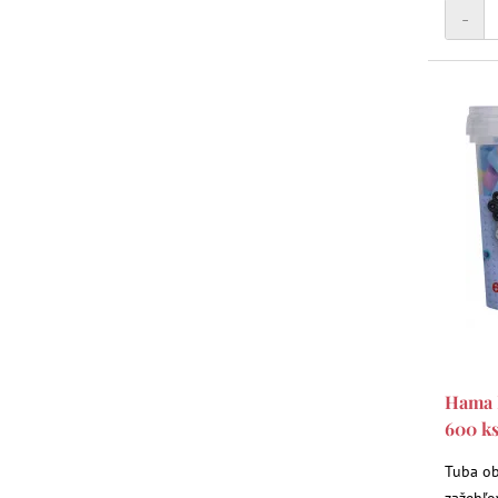
-
Hama M
600 k
Tuba ob