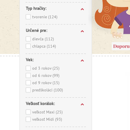
Koráliky
Typ hračky:
koráliky
tvorenie
(124)
rokov.
Mi
najobľúb
vekových
Určené pre:
sortimen
dievča
(112)
samostat
Doporu
chlapca
(114)
sa dajú t
stojany a
Vek:
od 3 rokov
(25)
od 6 rokov
(99)
od 9 rokov
(15)
predškoláci
(100)
Veľkosť korálok:
veľkosť Maxi
(25)
veľkosť Midi
(93)