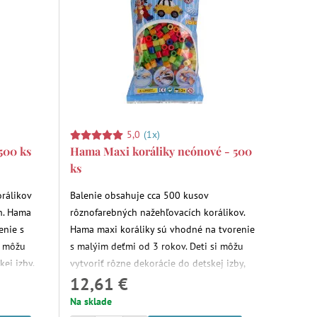
5,0
(1x)
500 ks
Hama Maxi koráliky neónové - 500
ks
rálikov
Balenie obsahuje cca 500 kusov
h. Hama
rôznofarebných nažehľovacích korálikov.
enie s
Hama maxi koráliky sú vhodné na tvorenie
i môžu
s malýim deťmi od 3 rokov. Deti si môžu
kej izby.
vytvoriť rôzne dekorácie do detskej izby,
12,61 €
podložky, obľúbené postavičky či hračky.
Na sklade