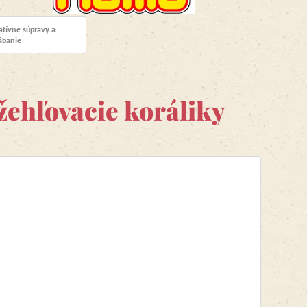
atívne súpravy a
ábanie
žehľovacie koráliky