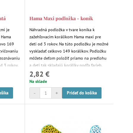
atá
Hama Maxi podložka - koník
tmi je
Náhradná podložka v tvare koníka k
y Hama
zažehľovacím korálikom Hama maxi pre
kovo 169
deti od 3 rokov. Na túto podložku je možné
cvičovaniu
vyskladať celkovo 149 korálikov. Podložku
rozoznávaniu
môžete deťom položiť priamo na predlohu
od 3 rokov.
a deti tak skladajú koráliky podľa farieb.
2,82 €
Pomôcka k precvičeniu jemnej motoriky,
fantázie, zručnosti, trpezlivosti,
Na sklade
rozoznávaniu tvarov a farieb. Deti ani
-
+
ošíka
Pridať do košíka
netušia, že robia niečo viac, než sa len
hrajú.