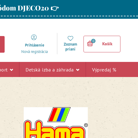
 kódom DJECO20 👉
0
Košík
Zoznam
Prihlásenie
prianí
Nová registrácia
port
Detská izba a záhrada
Výpredaj %