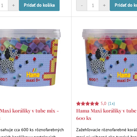
+
-
+
Pridať do košíka
Pridať do k
5,0
(1x)
axi koráliky v tube mix -
Hama Maxi koráliky v tube
s
600 ks
sahuje cca 600 ks rôznofarebných
Zažehľovacie rôznofarebné korá