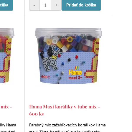
-
+
ošíka
Pridať do košíka
 mix -
Hama Maxi koráliky v tube mix -
600 ks
liky Hama
Farebný mix zažehľovacích korálikov Hama