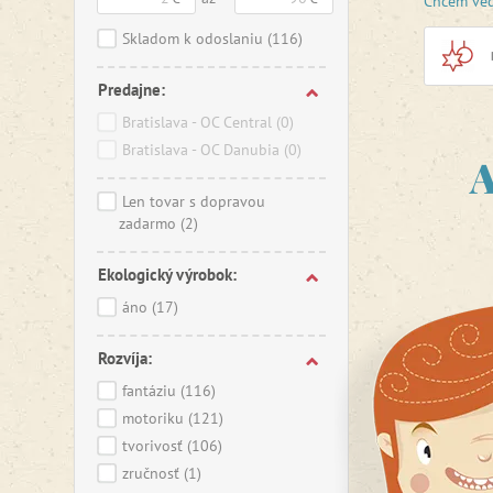
Chcem ved
rozhodol
HAMA
.
Skladom k odoslaniu
(116)
Zažehľov
Predajne:
deti aj d
dekoráci
Bratislava - OC Central
(0)
školskú t
Bratislava - OC Danubia
(0)
A
Ako na t
Len tovar s dopravou
alebo vl
zadarmo
(2)
pre tento
papierom
Ekologický výrobok:
schladnú,
obrázok 
áno
(17)
opakovane
svietiaci
Rozvíja:
priehľad
dlho čaka
fantáziu
(116)
hrou s pl
motoriku
(121)
pri hre s
tvorivosť
(106)
trpezlivo
a geomet
zručnosť
(1)