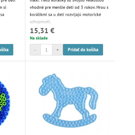
 pre deti
maxi. Tieto koráliky sú svojou veľkosťou
m si
vhodné pre menšie deti od 3 rokov. Hrou s
 sa
korálikmi sa u detí rozvíjajú motorické
schopnosti.
15,31 €
Na sklade
-
+
ošíka
Pridať do košíka