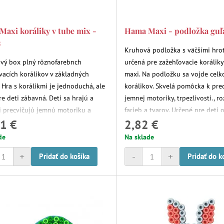
axi koráliky v tube mix -
Hama Maxi - podložka guľ
s
Kruhová podložka s väčšími hro
vý box plný rôznofarebnch
určená pre zažehľovacie korálik
vacích korálikov v základných
maxi. Na podložku sa vojde cel
 Hra s korálikmi je jednoduchá, ale
korálikov. Skvelá pomôcka k pre
re deti zábavná. Deti sa hrajú a
jemnej motoriky, trpezlivosti., 
i precvičujú jemnú motoriku a
farieb a tvarov. Určené pre deti 
1 €
2,82 €
osť.
de
Na sklade
+
-
+
Pridať do košíka
Pridať do k