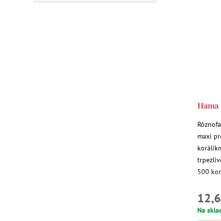
Hama M
Rôznofa
maxi pre
korálikm
trpezli
500 kor
12,6
Na skla