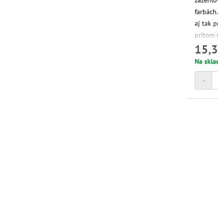
zažehľo
farbách.
aj tak p
pritom 
15,3
trpezliv
Na skla
-