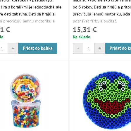
vacích korálikov v pastelových
maxi sú výborné ako tvorivá hra
 Hra s korálikmi je jednoduchá, ale
od 3 rokov. Deti sa hrajú a prito
re deti zábavná. Deti sa hrajú a
precvičujú jemnú motoriku, učia
si precvičujú jemnú motoriku a
poznávať farby a počítať.
1 €
15,31 €
osť.
de
Na sklade
+
-
+
Pridať do košíka
Pridať do k