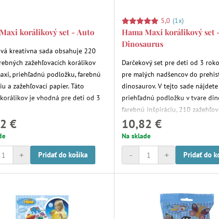
5,0
(1x)
axi korálikový set - Auto
Hama Maxi korálikový set 
Dinosaurus
vá kreatívna sada obsahuje 220
rebných zažehľovacích korálikov
Darčekový set pre deti od 3 roko
xi, priehľadnú podložku, farebnú
pre malých nadšencov do prehis
iu a zažehľovací papier. Táto
dinosaurov. V tejto sade nájdete
 korálikov je vhodná pre deti od 3
priehľadnú podložku v tvare din
farebnú inšpiráciu, 210 zažehľov
2 €
10,82 €
korálikov Hama maxi a zažehľova
de
Na sklade
+
-
+
Pridať do košíka
Pridať do k