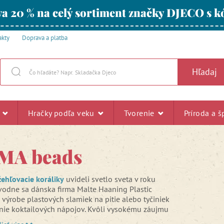
a 20 % na celý sortiment značky DJECO s
akty
Doprava a platba
Hľadaj
u
Hračky podľa veku
Tvorenie
Príroda a š
MA beads
ehľovacie koráliky
uvideli svetlo sveta v roku
vodne sa dánska firma Malte Haaning Plastic
výrobe plastových slamiek na pitie alebo tyčiniek
nie koktailových nápojov. Kvôli vysokému záujmu
é koráliky sa majiteľ firmy pán Malte Haaning