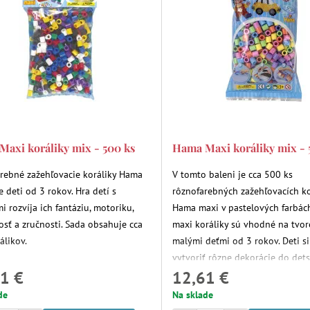
axi koráliky mix - 500 ks
Hama Maxi koráliky mix - 
rebné zažehľovacie koráliky Hama
V tomto baleni je cca 500 ks
 deti od 3 rokov. Hra detí s
rôznofarebných zažehľovacích ko
i rozvíja ich fantáziu, motoriku,
Hama maxi v pastelových farbác
vosť a zručnosti. Sada obsahuje cca
maxi koráliky sú vhodné na tvor
álikov.
malými deťmi od 3 rokov. Deti s
vytvoriť rôzne dekorácie do dets
1 €
12,61 €
de
Na sklade