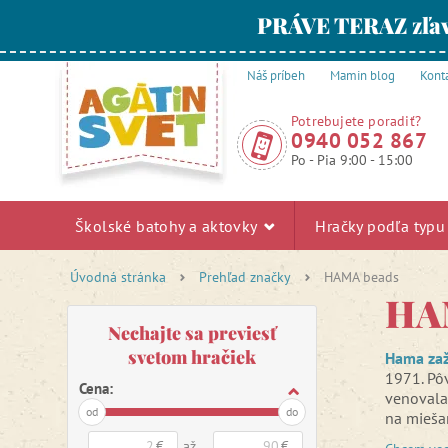
PRÁVE TERAZ zľav
Náš príbeh
Mamin blog
Kont
Potrebujete poradiť?
0940 052 867
Po - Pia 9:00 - 15:00
Školské batohy a aktovky
Hračky podľa typ
Úvodná stránka
Prehľad značky
HAMA beads
HA
Nechajte sa previesť
svetom hračiek
Hama zaž
1971. Pô
Cena:
venovala 
od
do
na mieša
o plastov
€
až
€