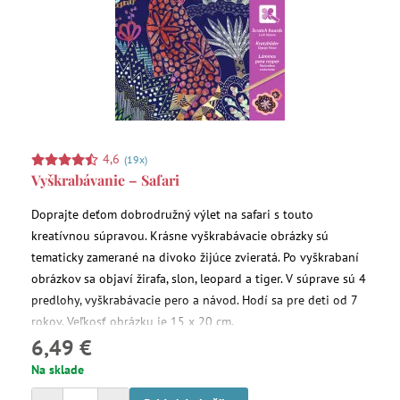
4,6
(19x)
Vyškrabávanie – Safari
Doprajte deťom dobrodružný výlet na safari s touto
kreatívnou súpravou. Krásne vyškrabávacie obrázky sú
tematicky zamerané na divoko žijúce zvieratá. Po vyškrabaní
obrázkov sa objaví žirafa, slon, leopard a tiger. V súprave sú 4
predlohy, vyškrabávacie pero a návod. Hodí sa pre deti od 7
rokov. Veľkosť obrázku je 15 x 20 cm.
6,49 €
Na sklade