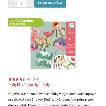
-
+
Pridať do košíka
-20 % s kódom
DJECO20
4,7
(15x)
Pohyblivé figúrky – Víly
Objavte krásne rozprávkové bábky v tejto kreatívnej súprave
pre dievčatá od 6 rokov. Deti najskôr domaľujú pripravené
dieliky bábik, ktoré potom spoja jednoduchými svorkami.