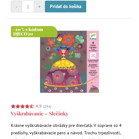
-
+
Pridať do košíka
-20 % s kódom
DJECO20
4,9
(29x)
Vyškrabávanie – Slečinky
Krásne vyškrabávacie obrázky pre dievčatá. V súprave sú 4
predlohy, vyškrabávacie pero a návod. Trochu trpezlivosti,