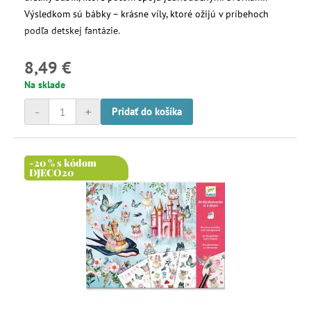
Výsledkom sú bábky – krásne víly, ktoré ožijú v príbehoch
podľa detskej fantázie.
8,49 €
Na sklade
-
+
Pridať do košíka
-20 % s kódom
DJECO20