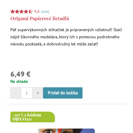
4,6
(16x)
Origami Papierové lietadlá
Päť supervýkonných stíhačiek je pripravených vzlietnuť! Stačí
nájsť šikovného modelára, ktorý ich s pomocou podrobného
návodu poskladá, a dobrodružný let môže začať!
6,49 €
Na sklade
-
+
Pridať do košíka
-20 % s kódom
DJECO20