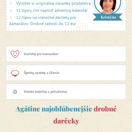
Vyrobte si originálne náramky priateľstva
11 tipov, čím naplniť adventný kalendár
Kristýna
12 tipov na vianočné darčeky pre
kamarátov: Drobné radosti do 12 eur
Darčeky pre kamarátov
Šperky, ozdoby a líčenie
Detské kabelky a peňaženky
Agátine najobľúbenejšie
drobné
darčeky