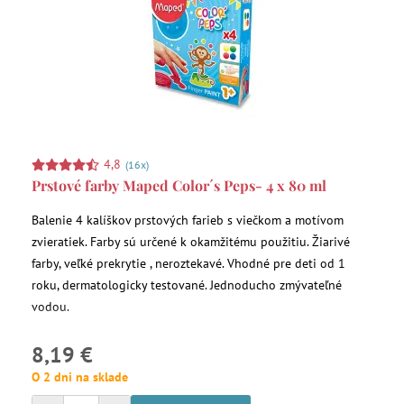
4,8
(16x)
Prstové farby Maped Color´s Peps- 4 x 80 ml
Balenie 4 kalíškov prstových farieb s viečkom a motívom
zvieratiek. Farby sú určené k okamžitému použitiu. Žiarivé
farby, veľké prekrytie , neroztekavé. Vhodné pre deti od 1
roku, dermatologicky testované. Jednoducho zmývateľné
vodou.
8,19 €
O 2 dni na sklade