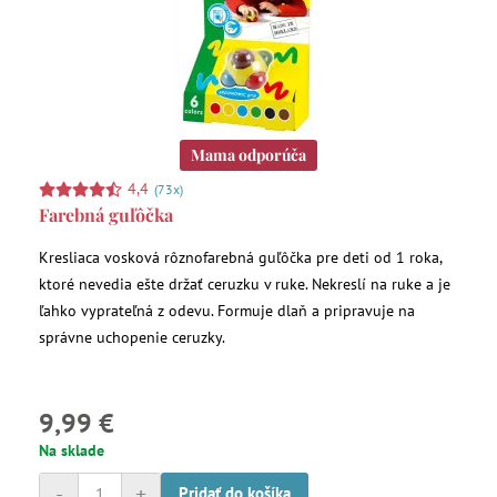
Mama odporúča
4,4
(73x)
Farebná guľôčka
Kresliaca vosková rôznofarebná guľôčka pre deti od 1 roka,
ktoré nevedia ešte držať ceruzku v ruke. Nekreslí na ruke a je
ľahko vyprateľná z odevu. Formuje dlaň a pripravuje na
správne uchopenie ceruzky.
9,99 €
Na sklade
-
+
Pridať do košíka