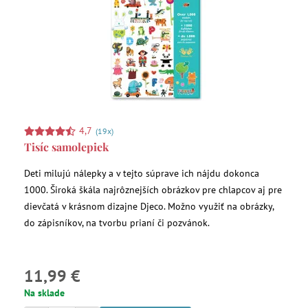
4,7
(19x)
Tisíc samolepiek
Deti milujú nálepky a v tejto súprave ich nájdu dokonca
1000. Široká škála najrôznejších obrázkov pre chlapcov aj pre
dievčatá v krásnom dizajne Djeco. Možno využiť na obrázky,
do zápisníkov, na tvorbu prianí či pozvánok.
11,99 €
Na sklade