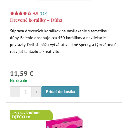
4,8
(82x)
Drevené koráliky – Dúha
Súprava drevených korálikov na navliekanie s tematikou
dúhy. Balenie obsahuje cca 450 korálikov a navliekacie
povrázky. Deti si môžu vytvárať vlastné šperky, a tým zároveň
rozvíjať fantáziu a kreativitu.
11,59 €
Na sklade
-
+
Pridať do košíka
-20 % s kódom
DJECO20