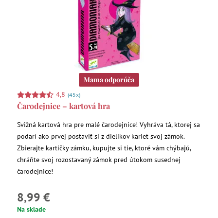
Mama odporúča
4,8
(45x)
Čarodejnice – kartová hra
Svižná kartová hra pre malé čarodejnice! Vyhráva tá, ktorej sa
podarí ako prvej postaviť si z dielikov kariet svoj zámok.
Zbierajte kartičky zámku, kupujte si tie, ktoré vám chýbajú,
chráňte svoj rozostavaný zámok pred útokom susednej
čarodejnice!
8,99 €
Na sklade