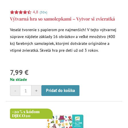
4,8
(30x)
Výtvarná hra so samolepkami – Vytvor si zvieratká
Veselé tvorenie s papierom pre najmenších! V tejto výtvarnej
súprave nájdete základy 16 obrázkov a veľké množstvo (400
ks) farebných samolepiek, ktorými dotvárate originálne a
vtipné zvieratká. Skvelá hra pre deti už od 3 rokov.
7,99 €
Na sklade
-
+
Pridať do košíka
-20 % s kódom
DJECO20