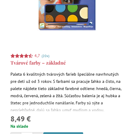
4,7
(20x)
Tvárové farby – základné
Paleta 6 kvalitných tvárových farieb špeciálne navrhnutých
pre deti už od 3 rokov. S farbami sa pracuje ľahko a čisto, na
palete nájdete tieto základné farebné odtiene: hnedá, čierna,
modrá, červená, zelená a žltá. Súčasťou balenia je aj hubka a
štetec pre jednoduchšie nanášanie. Farby sú sýte a
nepriehľadné, dajú sa ľahko umyť mydlom a vodou.
8,49 €
Na sklade