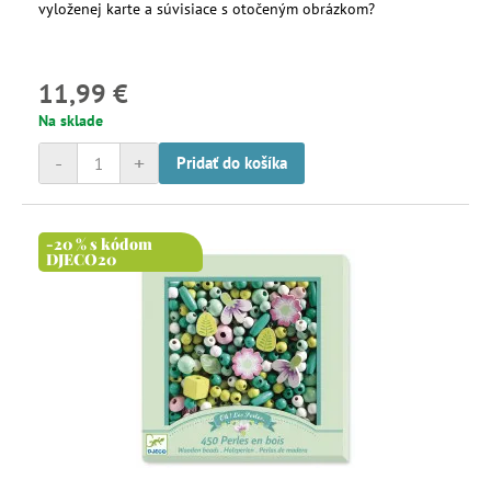
vyloženej karte a súvisiace s otočeným obrázkom?
11,99 €
Na sklade
-
+
Pridať do košíka
-20 % s kódom
DJECO20