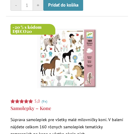
-
+
Pridať do košíka
-20 % s kódom
DJECO20
5,0
(9x)
Samolepky – Kone
Súprava samolepiek pre všetky malé milovníčky koní. V balení
nájdete celkom 160 rôznych samolepiek tematicky