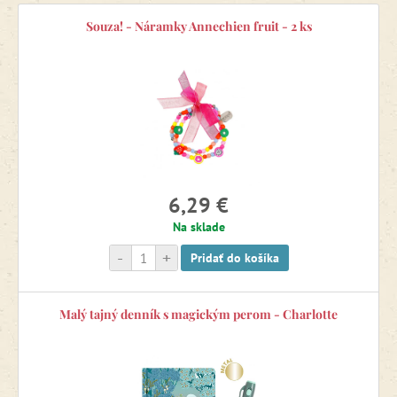
Souza! - Náramky Annechien fruit - 2 ks
6,29 €
Na sklade
-
+
Pridať do košíka
Malý tajný denník s magickým perom - Charlotte