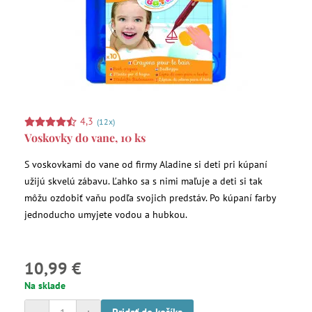
4,3
(12x)
Voskovky do vane, 10 ks
S voskovkami do vane od firmy Aladine si deti pri kúpaní
užijú skvelú zábavu. Ľahko sa s nimi maľuje a deti si tak
môžu ozdobiť vaňu podľa svojich predstáv. Po kúpaní farby
jednoducho umyjete vodou a hubkou.
10,99 €
Na sklade