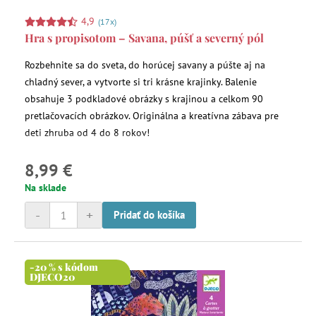
4,9
(17x)
Hra s propisotom – Savana, púšť a severný pól
Rozbehnite sa do sveta, do horúcej savany a púšte aj na
chladný sever, a vytvorte si tri krásne krajinky. Balenie
obsahuje 3 podkladové obrázky s krajinou a celkom 90
pretlačovacích obrázkov. Originálna a kreatívna zábava pre
deti zhruba od 4 do 8 rokov!
8,99 €
Na sklade
-
+
Pridať do košíka
-20 % s kódom
DJECO20