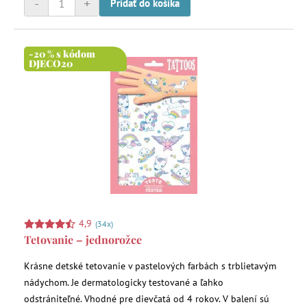
-
+
Pridať do košíka
-20 % s kódom
DJECO20
4,9
(34x)
Tetovanie – jednorožce
Krásne detské tetovanie v pastelových farbách s trblietavým
nádychom. Je dermatologicky testované a ľahko
odstrániteľné. Vhodné pre dievčatá od 4 rokov. V balení sú