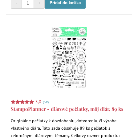
-
+
Pridať do košíka
5,0
(3x)
StampoPlanner - diárové pečiatky, môj diár, 89 ks
Originálne pečiatky k dozdobeniu, dotvoreniu, či výrobe
vlastného diára. Táto sada obsahuje 89 ks pečiatok s
celoročnými diárovými témamy. Celkový rozmer produktu: