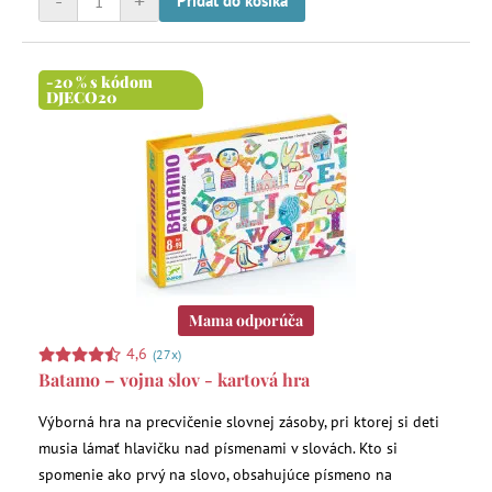
-
+
Pridať do košíka
-20 % s kódom
DJECO20
Mama odporúča
4,6
(27x)
Batamo – vojna slov - kartová hra
Výborná hra na precvičenie slovnej zásoby, pri ktorej si deti
musia lámať hlavičku nad písmenami v slovách. Kto si
spomenie ako prvý na slovo, obsahujúce písmeno na