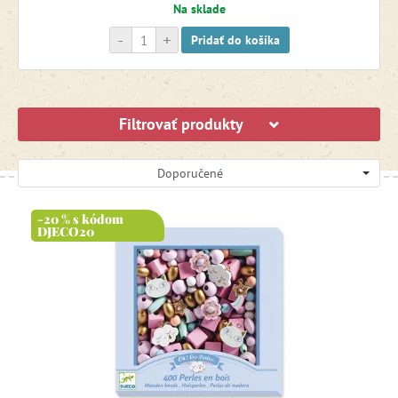
Na sklade
-
+
Pridať do košíka
Filtrovať produkty
Doporučené
-20 % s kódom
DJECO20