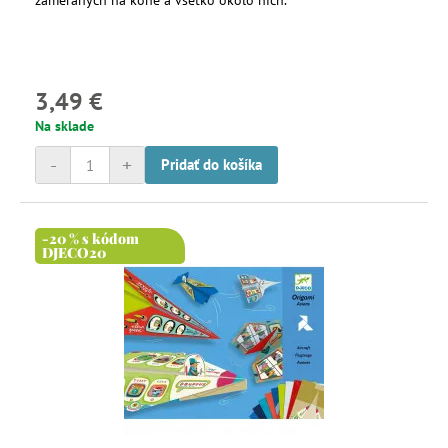
zameraných na kone a všetko okolo nich.
3,49 €
Na sklade
-
+
Pridať do košíka
-20 % s kódom
DJECO20