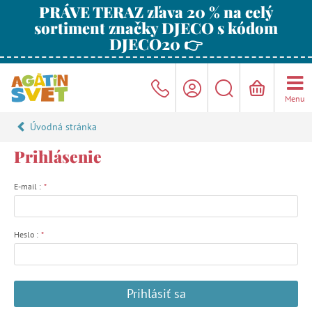
PRÁVE TERAZ zľava 20 % na celý
sortiment značky DJECO s kódom
DJECO20 👉
Menu
Úvodná stránka
Prihlásenie
E-mail :
*
Heslo :
*
Prihlásiť sa