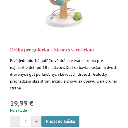
Dráha pre guľôčku - Strom s veveričkou
Prvá jednoduchá guľôčková dráha v tvare stromu pre
najmenšie deti od 18 mesiacov. Deti sa bavia púšťaním dvoch
drevených gúľ po farebných kovových drôtoch. Guľôčky
prechádzajú skrz strom, miznú a znovu sa objavujú na druhej
strane.
19,99 €
Na sklade
-
+
Pridať do košíka