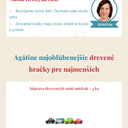
zodpovedného rodiča, vybrali sme do Agátinho sveta
kvalitné drevené hračky pre najmenších
. Vybrané hračky
Rozvíjame ročné deti: Skúmam svet okolo
pochádzajú od overených výrobcov a sú zdravotne
seba
neškodné. Malé deti začínajú objavovať svet a naše
Drevené hračky majú svoje zvláštne kúzlo
Kristýna
drevené hrkálky
,
ťahacie hračky
,
skladačky
,
veľké
a príbeh
navliekacie korále
, vozíky či
zatĺkačky
im v tom pomáhajú.
Agátine najobľúbenejšie
drevené
hračky pre najmenších
Súprava drevených mini autíčok - 4 ks