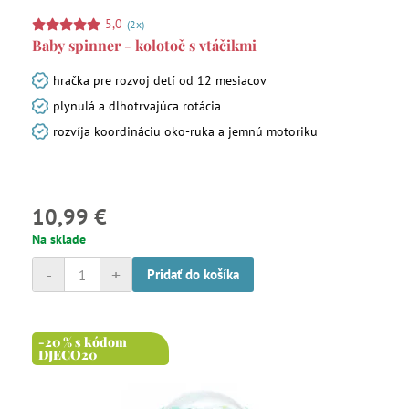
5,0
(2x)
Baby spinner - kolotoč s vtáčikmi
hračka pre rozvoj detí od 12 mesiacov
plynulá a dlhotrvajúca rotácia
rozvíja koordináciu oko-ruka a jemnú motoriku
10,99 €
Na sklade
-
+
Pridať do košíka
-20 % s kódom
DJECO20