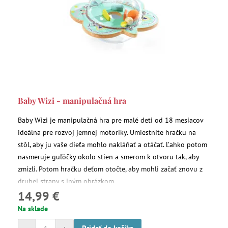
Baby Wizi - manipulačná hra
Baby Wizi je manipulačná hra pre malé deti od 18 mesiacov
ideálna pre rozvoj jemnej motoriky. Umiestnite hračku na
stôl, aby ju vaše dieťa mohlo nakláňať a otáčať. Ľahko potom
nasmeruje guľôčky okolo stien a smerom k otvoru tak, aby
zmizli. Potom hračku deťom otočte, aby mohli začať znovu z
druhej strany s iným obrázkom.
14,99 €
Na sklade