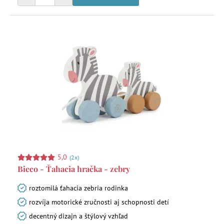
5,0
(2x)
Bieco - Ťahacia hračka - zebry
roztomilá ťahacia zebria rodinka
rozvíja motorické zručnosti aj schopnosti detí
decentný dizajn a štýlový vzhľad