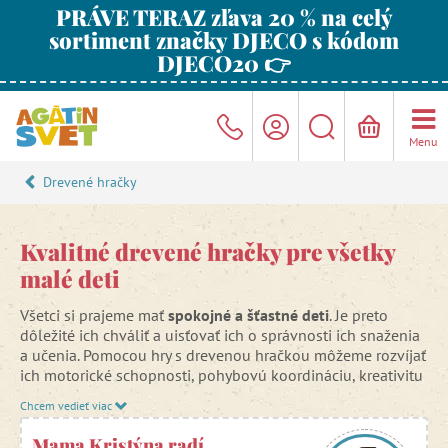
PRÁVE TERAZ zľava 20 % na celý
sortiment značky DJECO s kódom
DJECO20 👉
Menu
Drevené hračky
Kvalitné drevené hračky pre všetky
malé deti
Všetci si prajeme mať
spokojné a šťastné deti
. Je preto
dôležité ich chváliť a uisťovať ich o správnosti ich snaženia
a učenia. Pomocou hry s drevenou hračkou môžeme rozvíjať
ich motorické schopnosti, pohybovú koordináciu, kreativitu
i logiku.
Chcem vedieť viac
Aby sme podporili vašu snahu
, snahu starostlivého a
Mama Kristýna radí