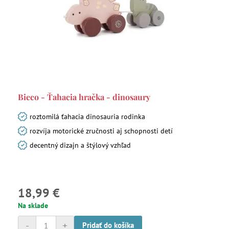
Bieco - Ťahacia hračka - dinosaury
roztomilá ťahacia dinosauria rodinka
rozvíja motorické zručnosti aj schopnosti detí
decentný dizajn a štýlový vzhľad
18,99 €
Na sklade
-
+
Pridať do košíka