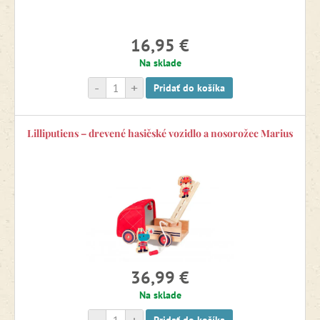
16,95 €
Na sklade
-
+
Pridať do košíka
Lilliputiens – drevené hasičské vozidlo a nosorožec Marius
36,99 €
Na sklade