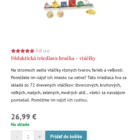
5,0
(1x)
Didaktická triediaca hračka - vtáčiky
Na stromoch sedia vtáčiky rôznych tvarov, farieb a veľkostí.
Pomôžete im nájsť ich miesto na vetve? Táto triediaca hra sa
skladá zo 72 drevených vtáčikov: štvorcových, kruhových,
veľkých, malých, zelených, modrých atď... všetci sa navzájom
pomiešali. Pomôžme im nájsť ich rodinu.
26,99 €
Na sklade
-
+
Pridať do košíka