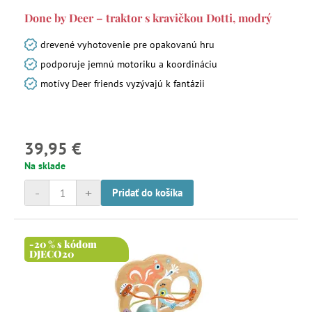
Done by Deer – traktor s kravičkou Dotti, modrý
drevené vyhotovenie pre opakovanú hru
podporuje jemnú motoriku a koordináciu
motívy Deer friends vyzývajú k fantázii
39,95 €
Na sklade
-
+
Pridať do košíka
-20 % s kódom
DJECO20