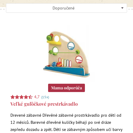
Doporučené
Mama odporúča
4,7
(15x)
Veľké guľôčkové prestrkávadlo
Drevené zábavné Dřevěné zábavné prostrkávadlo pro děti od
12 měsíců. Barevné dřevěné kuličky běhají po své dráze
zepředu dozadu a zpět. Děti se zábavným způsobem učí barvy