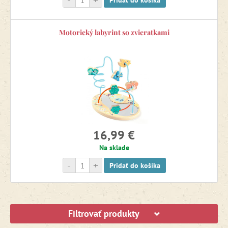
-
+
Pridať do košíka
Motorický labyrint so zvieratkami
16,99 €
Na sklade
-
+
Pridať do košíka
Filtrovať produkty