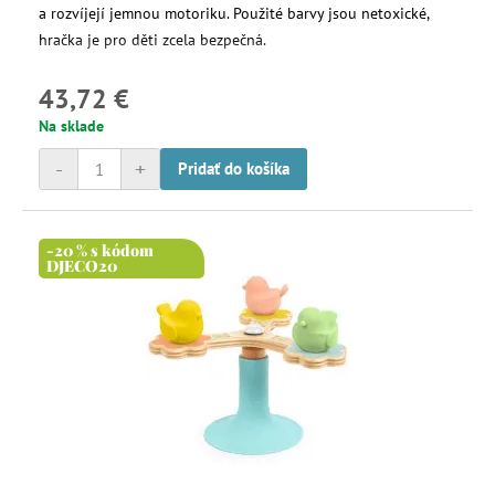
a rozvíjejí jemnou motoriku. Použité barvy jsou netoxické,
hračka je pro děti zcela bezpečná.
43,72 €
Na sklade
-
+
Pridať do košíka
-20 % s kódom
DJECO20