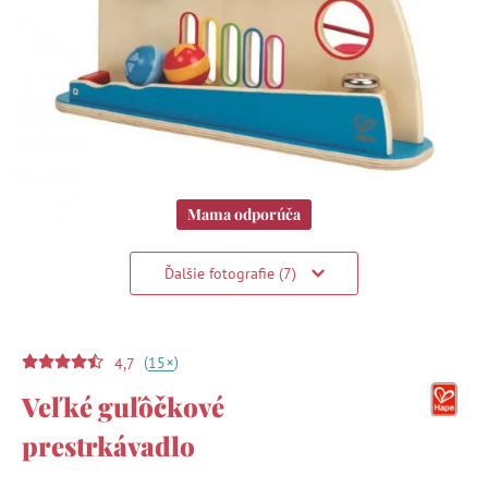
Mama odporúča
Ďalšie fotografie (7)
(
)
+
15
4,7
Veľké guľôčkové
prestrkávadlo