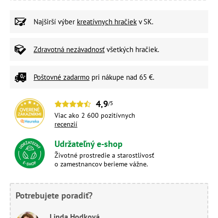
Najširší výber
kreatívnych hračiek
v SK.
Zdravotná nezávadnosť
všetkých hračiek.
Poštovné zadarmo
pri nákupe nad 65 €.
4,9
/5
Viac ako 2 600 pozitívnych
recenzií
Udržateľný e-shop
Životné prostredie a starostlivosť
o zamestnancov berieme vážne.
Potrebujete poradiť?
Linda Hodková