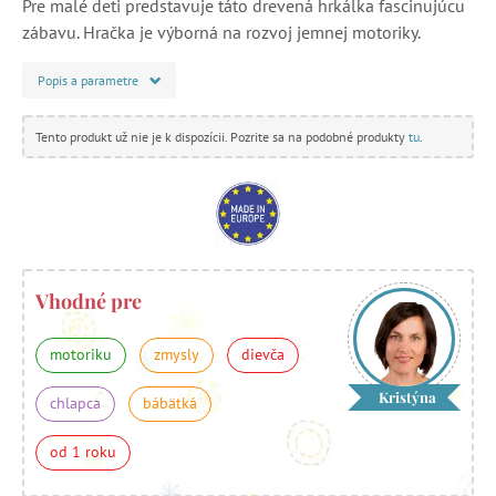
Pre malé deti predstavuje táto drevená hrkálka fascinujúcu
zábavu. Hračka je výborná na rozvoj jemnej motoriky.
Popis a parametre
Tento produkt už nie je k dispozícii. Pozrite sa na podobné produkty
tu
.
Vhodné pre
motoriku
zmysly
dievča
Kristýna
chlapca
bábätká
od 1 roku