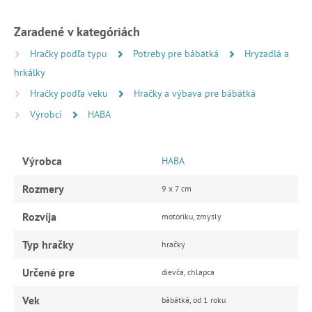
Zaradené v kategóriách
Hračky podľa typu
Potreby pre bábätká
Hryzadlá a
hrkálky
Hračky podľa veku
Hračky a výbava pre bábätká
Výrobci
HABA
Výrobca
HABA
Rozmery
9 x 7 cm
Rozvíja
motoriku, zmysly
Typ hračky
hračky
Určené pre
dievča, chlapca
Vek
bábätká, od 1 roku