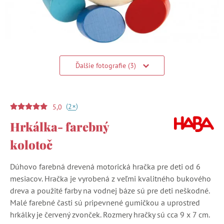
Ďalšie fotografie (3)
(
)
+
2
5,0
Hrkálka- farebný
kolotoč
Dúhovo farebná drevená motorická hračka pre deti od 6
mesiacov. Hračka je vyrobená z veľmi kvalitného bukového
dreva a použité farby na vodnej báze sú pre deti neškodné.
Malé farebné časti sú pripevnené gumičkou a uprostred
hrkálky je červený zvonček. Rozmery hračky sú cca 9 x 7 cm.