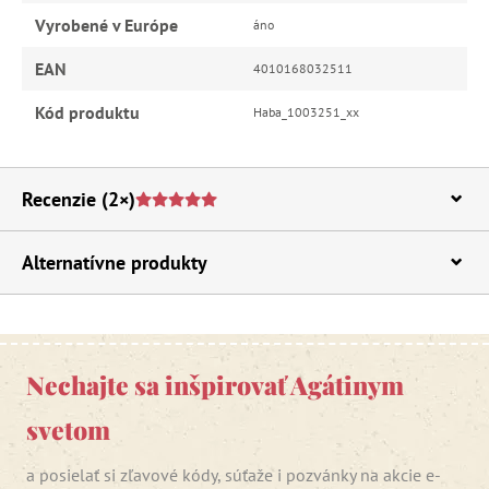
Vyrobené v Európe
áno
EAN
4010168032511
Kód produktu
Haba_1003251_xx
Recenzie
(2×)
Alternatívne produkty
Nechajte sa inšpirovať Agátinym
svetom
a posielať si zľavové kódy, súťaže i pozvánky na akcie e-