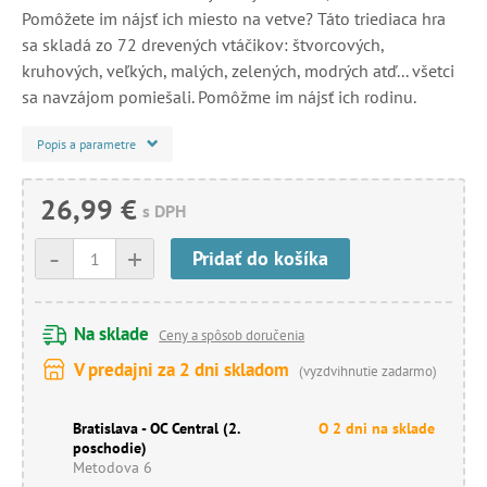
Pomôžete im nájsť ich miesto na vetve? Táto triediaca hra
sa skladá zo 72 drevených vtáčikov: štvorcových,
kruhových, veľkých, malých, zelených, modrých atď... všetci
sa navzájom pomiešali. Pomôžme im nájsť ich rodinu.
Popis a parametre
26,99 €
s DPH
-
+
Pridať do košíka
Na sklade
Ceny a spôsob doručenia
V predajni za 2 dni skladom
(vyzdvihnutie zadarmo)
Bratislava - OC Central (2.
O 2 dni na sklade
poschodie)
Metodova 6