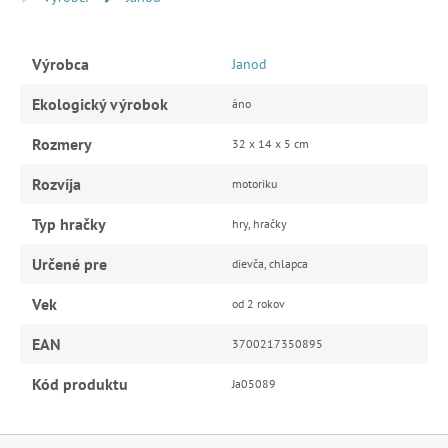
Výrobca
Janod
Ekologický výrobok
áno
Rozmery
32 x 14 x 5 cm
Rozvíja
motoriku
Typ hračky
hry, hračky
Určené pre
dievča, chlapca
Vek
od 2 rokov
EAN
3700217350895
Kód produktu
Ja05089