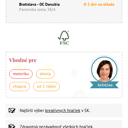
Bratislava - OC Danubia
O 2 dni na sklade
Panónska cesta 38/A
Vhodné pre
motoriku
dievča
Kristýna
chlapca
od 2 rokov
Najširší výber
kreatívnych hračiek
v SK.
Zdravotná nezávadnosť
všetkých hračiek.