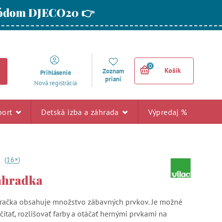
 kódom DJECO20 👉
0
Košík
Zoznam
Prihlásenie
prianí
Nová registrácia
port
Detská izba a záhrada
Výpredaj %
+
0
(
16
)
záhradka
hračka obsahuje množstvo zábavných prvkov. Je možné
ítať, rozlišovať farby a otáčať hernými prvkami na