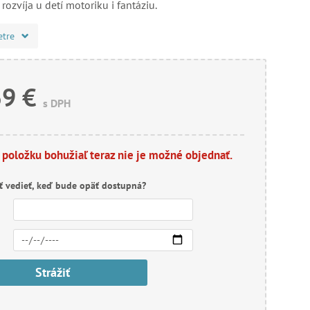
 rozvíja u detí motoriku i fantáziu.
etre
39 €
s DPH
 položku bohužiaľ teraz nie je možné objednať.
ť vedieť, keď bude opäť dostupná?
Strážiť