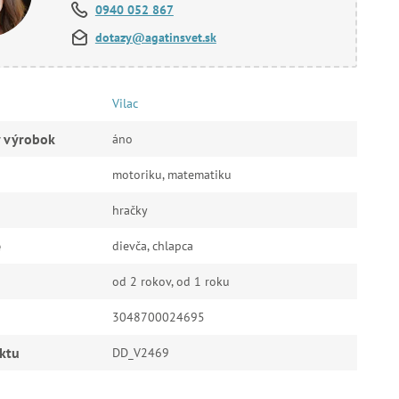
0940 052 867
dotazy@agatinsvet.sk
Vilac
ý výrobok
áno
motoriku, matematiku
hračky
e
dievča, chlapca
od 2 rokov, od 1 roku
3048700024695
ktu
DD_V2469