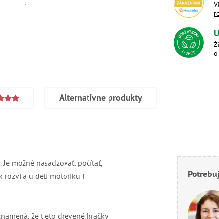
V
r
U
Ž
o
Alternatívne produkty
 Je možné nasadzovať, počítať,
Potrebuj
 rozvíja u detí motoriku i
znamená, že tieto drevené hračky