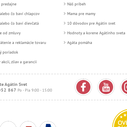
 predajne
Náš príbeh
alebo čo baví chlapcov
Mama pre mamy
alebo čo baví dievčatá
10 dôvodov pre Agátin svet
e od zmluvy
Hodnoty a korene Agátinho sveta
átenie a reklamácie tovaru
Agáta pomáha
ý poriadok
kcií, zliav a garancií
te Agátin Svet
052 867
Po - Pia 9:00 - 15:00