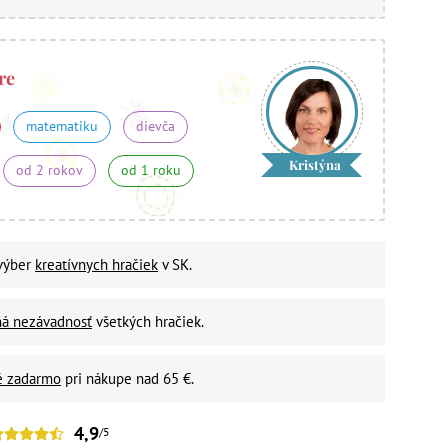
re
matematiku
dievča
Kristýna
od 2 rokov
od 1 roku
 výber
kreatívnych hračiek
v SK.
ná nezávadnosť
všetkých hračiek.
é zadarmo
pri nákupe nad 65 €.
4,9
/5