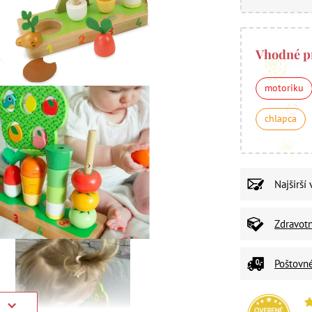
Vhodné p
motoriku
chlapca
Najširší
Zdravot
Poštovn
)