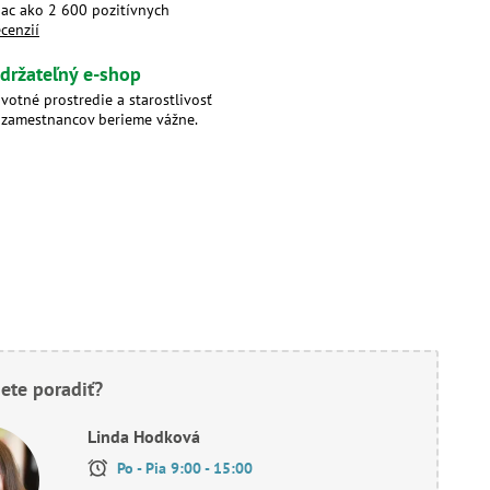
iac ako 2 600 pozitívnych
ecenzií
držateľný e-shop
ivotné prostredie a starostlivosť
 zamestnancov berieme vážne.
ete poradiť?
Linda Hodková
Po - Pia 9:00 - 15:00