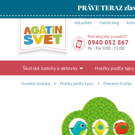
PRÁVE TERAZ zľav
Náš príbeh
Mamin blog
Kont
Potrebujete poradiť?
0940 052 867
Po - Pia 9:00 - 15:00
Školské batohy a aktovky
Hračky podľa typ
Úvodná stránka
Hračky podľa typu
Drevené hračky