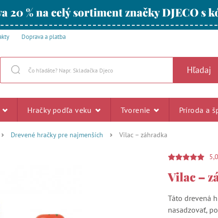
a 20 % na celý sortiment značky DJECO s
akty
Doprava a platba
Hľadaj
u
Hračky podľa veku
Tvorenie
Príroda a š
Drevené hračky pre najmenších
Vilac – záhradka
5,
Vilac – 
Táto drevená 
nasadzovať, poč