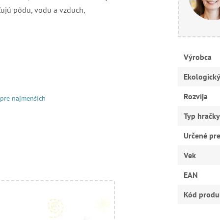
sťujú pôdu, vodu a vzduch,
Výrobca
Ekologick
Rozvíja
 pre najmenších
Typ hračky
Určené pr
Vek
EAN
Kód produ