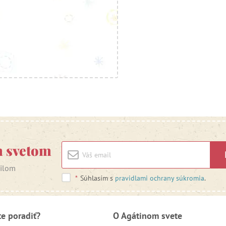
m svetom
ailom
*
Súhlasím s
pravidlami ochrany súkromia
.
te poradiť?
O Agátinom svete