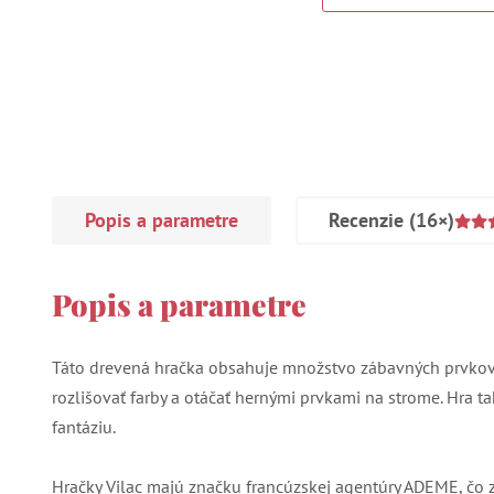
Popis a parametre
Recenzie
(16×)
Popis a parametre
Táto drevená hračka obsahuje množstvo zábavných prvkov.
rozlišovať farby a otáčať hernými prvkami na strome. Hra tak
fantáziu.
Hračky Vilac majú značku francúzskej agentúry ADEME, čo 