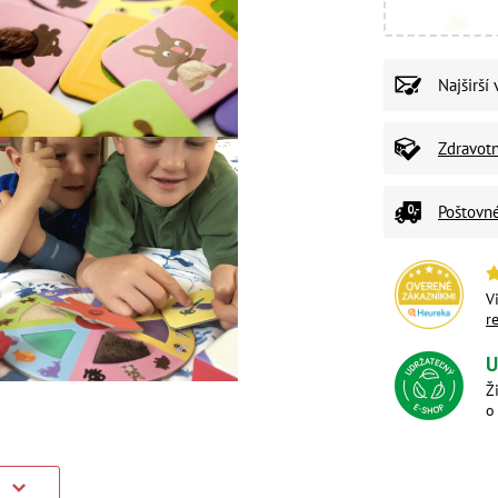
Najširší
Zdravot
Poštovn
V
r
U
Ž
o
)