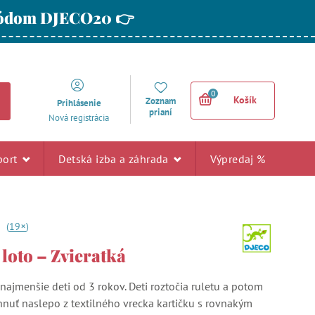
 kódom DJECO20 👉
0
Košík
Zoznam
Prihlásenie
prianí
Nová registrácia
port
Detská izba a záhrada
Výpredaj %
+
9
(
19
)
loto – Zvieratká
najmenšie deti od 3 rokov. Deti roztočia ruletu a potom
ahnuť naslepo z textilného vrecka kartičku s rovnakým