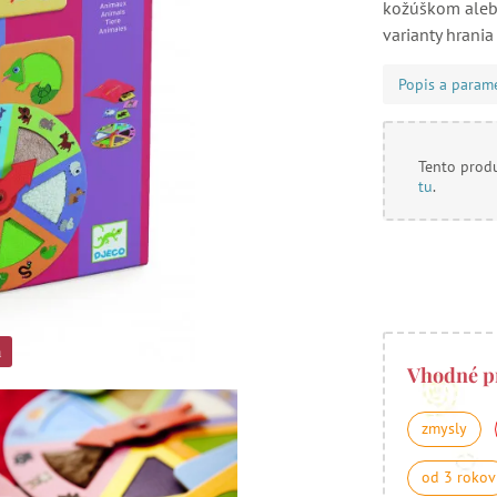
kožúškom alebo
varianty hrania
Popis a param
Tento produ
tu
.
a
Vhodné p
zmysly
od 3 rokov