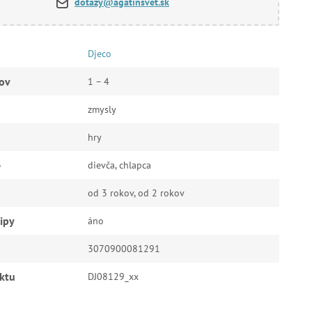
dotazy@agatinsvet.sk
Djeco
ov
1 – 4
zmysly
hry
e
dievča, chlapca
od 3 rokov, od 2 rokov
ipy
áno
3070900081291
ktu
DJ08129_xx