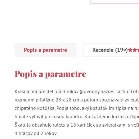
Popis a parametre
Recenzie
(19×)
Popis a parametre
Krásna hra pre deti od 3 rokov (pôvodný názov: Tactilo Loto)
rozmermi približne 28 x 28 cm a potom spoznávajú zviera
chlpatého kožúška. Podľa toho, aký kožúšok im šípka na ru
hmate vyloviť príslušnú kartičku. Ku každému kožúšku/typu 
Škatuľa obsahuje ruletu a 18 kartičiek so zvieratkami s ve
4 hráčov od 2 rokov.