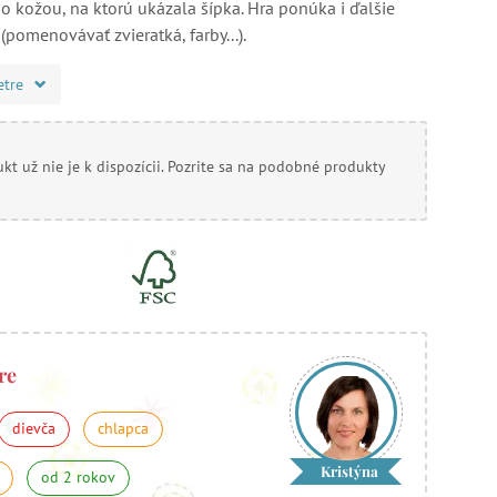
 kožou, na ktorú ukázala šípka. Hra ponúka i ďalšie
 (pomenovávať zvieratká, farby...).
etre
kt už nie je k dispozícii. Pozrite sa na podobné produkty
re
dievča
chlapca
Kristýna
od 2 rokov