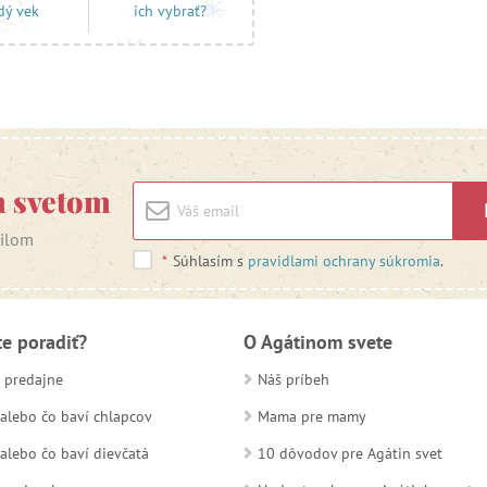
dý vek
ich vybrať?
m svetom
ailom
*
Súhlasím s
pravidlami ochrany súkromia
.
te poradiť?
O Agátinom svete
 predajne
Náš príbeh
alebo čo baví chlapcov
Mama pre mamy
alebo čo baví dievčatá
10 dôvodov pre Agátin svet