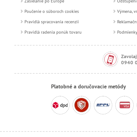
Zasielanie po Európe
Odstúpeni
Poučenie o súboroch cookies
Výmena, vr
Pravidlá spracovania recenzií
Reklamačn
Pravidlá radenia ponúk tovaru
Podmienky a
Zavolaj
0940 
Platobné a doručovacie metódy