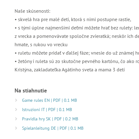
Naše skúsenosti:
• skvelá hra pre malé deti, ktorá s nimi postupne rastie,
• s tými úplne najmenšími deťmi môžete hrať bez rulety: l
z vrecka a pomenovávate spoločne zvieratká; neskôr ich 
hmate, s rukou vo vrecku
• ruletu môžete pridať v ďalšej fáze; vnesie do už známej h
• žetóny i ruleta sú zo skutočne pevného kartónu, čo ako 
Kristýna, zakladateľka Agátinho sveta a mama 3 detí
Na stiahnutie
Game rules EN | PDF | 0.1 MB
Istruzioni IT | PDF | 0.1 MB
Pravidla hry SK | PDF | 0.2 MB
Spielanleitung DE | PDF | 0.1 MB