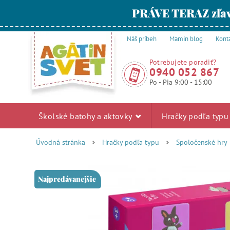
PRÁVE TERAZ zľav
Náš príbeh
Mamin blog
Kont
Potrebujete poradiť?
0940 052 867
Po - Pia 9:00 - 15:00
Školské batohy a aktovky
Hračky podľa typ
Úvodná stránka
Hračky podľa typu
Spoločenské hry
Najpredávanejšie