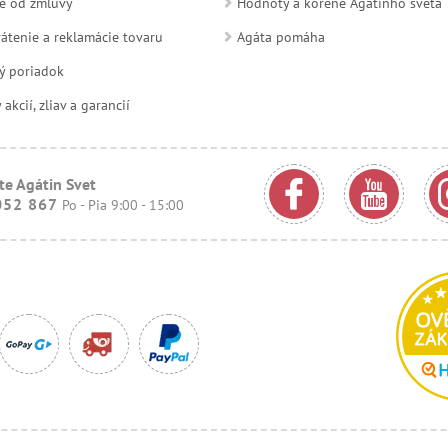
e od zmluvy
Hodnoty a korene Agátinho sveta
átenie a reklamácie tovaru
Agáta pomáha
ý poriadok
kcií, zliav a garancií
te Agátin Svet
052 867
Po - Pia 9:00 - 15:00