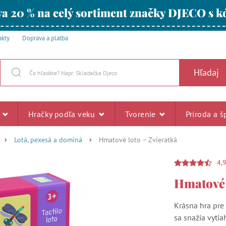
a 20 % na celý sortiment značky DJECO s
akty
Doprava a platba
Hľadaj
u
Hračky podľa veku
Tvorenie
Príroda a š
Lotá, pexesá a dominá
Hmatové loto – Zvieratká
4,
Hmatové 
Krásna hra pre 
sa snažia vyti