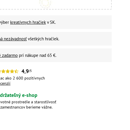
 výber
kreatívnych hračiek
v SK.
ná nezávadnosť
všetkých hračiek.
é zadarmo
pri nákupe nad 65 €.
4,9
/5
iac ako 2 600 pozitívnych
ecenzií
držateľný e-shop
ivotné prostredie a starostlivosť
 zamestnancov berieme vážne.