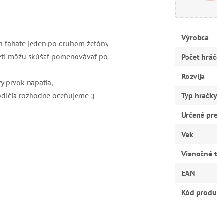
Výrobca
en ťaháte jeden po druhom žetóny
deti môžu skúšať pomenovávať po
Počet hráč
Rozvíja
ry prvok napätia,
rodičia rozhodne oceňujeme :)
Typ hračky
Určené pr
Vek
Vianočné t
EAN
Kód produ