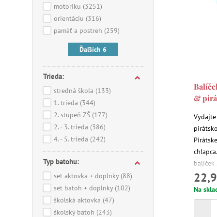
motoriku
(3251)
orientáciu
(316)
pamäť a postreh
(259)
Ďaľších 6
Trieda:
Balíče
stredná škola
(133)
& pirá
1. trieda
(344)
2. stupeň ZŠ
(177)
Vydajte
2. - 3. trieda
(386)
pirátsk
4. - 5. trieda
(242)
Pirátsk
chlapca
Typ batohu:
balíček
22,9
4 rokov
set aktovka + doplnky
(88)
dobrodr
set batoh + doplnky
(102)
Na skla
Arty Toy
školská aktovka
(47)
-
školský batoh
(243)