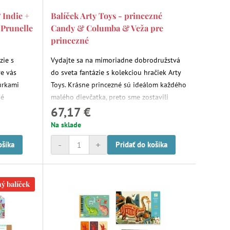
 Indie +
Balíček Arty Toys - princezné
 Prunelle
Candy & Columba & Veža pre
princezné
zie s
Vydajte sa na mimoriadne dobrodružstvá
re vás
do sveta fantázie s kolekciou hračiek Arty
úrkami
Toys. Krásne princezné sú ideálom každého
né
malého dievčatka, preto sme zostavili
67,17 €
a zrodili z
výhodný balíček s figúrkami princezien a
vivosti
vežou pre princezné. Princezné čakajú na
Na sklade
. Hra s
svoju malú kamarátku, aby spoločne
-
+
ošíka
Pridať do košíka
antáziu.
vymýšľali rozprávkové príbehy o
princeznách a rytieroch. Rad hračiek Arty
Toys je určený pre deti od 4 rokov.
ý balíček