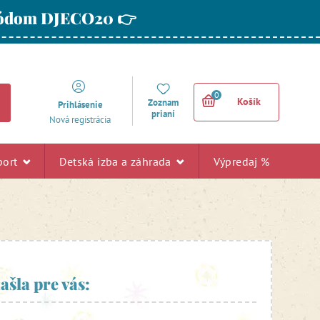
 kódom DJECO20 👉
0
Košík
Zoznam
Prihlásenie
prianí
Nová registrácia
port
Detská izba a záhrada
Výpredaj %
ašla pre vás: