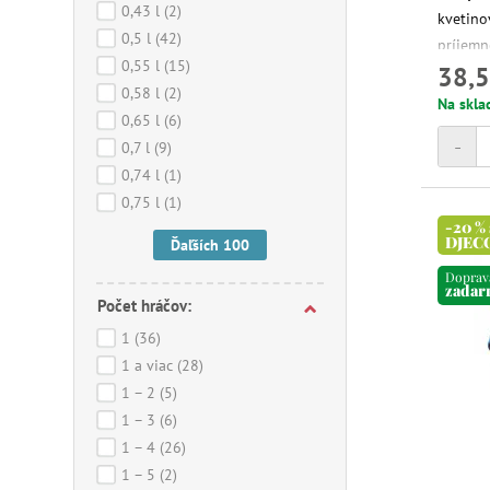
0,43 l
(2)
kvetino
0,5 l
(42)
príjemné
0,55 l
(15)
38,5
nádhern
0,58 l
(2)
darčeky
Na skla
0,65 l
(6)
-
0,7 l
(9)
0,74 l
(1)
0,75 l
(1)
-20 %
DJEC
Ďaľších 100
Doprav
zada
Počet hráčov:
1
(36)
1 a viac
(28)
1 – 2
(5)
1 – 3
(6)
1 – 4
(26)
1 – 5
(2)