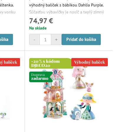
áštenka.
výhodný balíček s bábikou Dahlia Purple.
zky vonku
Súčasťou výbavičky je nosič a teplý zimný
74,97 €
overal. Ideálna kombinácia na prechádzky
vonku v chladnejšom počasí. Nosič je
Na sklade
ideálny doplnok, pokiaľ chcete ísť na
-
+
ošíka
Pridať do košíka
rýchlejšiu vychádzku do terénu, kde by sa
kočík nehodil.
-20 % s kódom
ý balíček
Výhodný balíček
DJECO20
Doprava
zadarmo