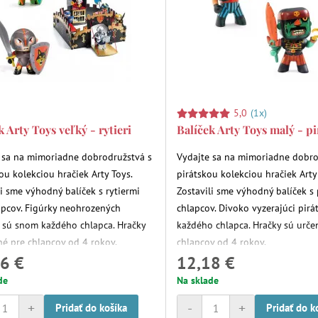
5,0
(1x)
k Arty Toys veľký - rytieri
Balíček Arty Toys malý - pi
 sa na mimoriadne dobrodružstvá s
Vydajte sa na mimoriadne dobro
ou kolekciou hračiek Arty Toys.
pirátskou kolekciou hračiek Arty
li sme výhodný balíček s rytiermi
Zostavili sme výhodný balíček s 
apcov. Figúrky neohrozených
chlapcov. Divoko vyzerajúci pirá
v sú snom každého chlapca. Hračky
každého chlapca. Hračky sú urče
né pre chlapcov od 4 rokov.
chlapcov od 4 rokov.
6 €
12,18 €
de
Na sklade
+
-
+
Pridať do košíka
Pridať do k