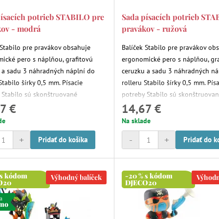
ísacích potrieb STABILO pre
Sada písacích potrieb STA
kov - modrá
pravákov - ružová
 Stabilo pre pravákov obsahuje
Balíček Stabilo pre pravákov ob
ické pero s náplňou, grafitovú
ergonomické pero s náplňou, gr
 a sadu 3 náhradných náplní do
ceruzku a sadu 3 náhradných ná
Stabilo šírky 0,5 mm. Písacie
rolleru Stabilo šírky 0,5 mm. Pís
 Stabilo sú skonštruované
potreby Stabilo sú skonštruova
7 €
14,67 €
ne pre detskú ruku a zvlášť pre
špeciálne pre detskú ruku a zvlá
v a ľavákov.
pravákov a ľavákov.
de
Na sklade
+
-
+
Pridať do košíka
Pridať do k
 s kódom
-20 % s kódom
Výhodný balíček
Výhodn
O20
DJECO20
a
rmo