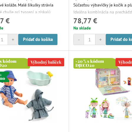
vé koláže. Malé šikulky strávia
Súčasťou výbavičky je kočík a pl
 chvíle pri tvorení a získajú
Ideálna kombinácia na prechád
7 €
78,77 €
é výtvory, ktoré môžu použiť aj ako
za každého počasia.
.
de
Na sklade
+
-
+
Pridať do košíka
Pridať do k
 s kódom
-20 % s kódom
Výhodný balíček
Výhodn
O20
DJECO20
a
rmo