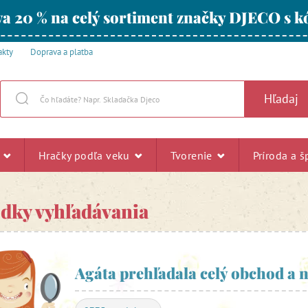
a 20 % na celý sortiment značky DJECO s
akty
Doprava a platba
Hľadaj
u
Hračky podľa veku
Tvorenie
Príroda a š
edky vyhľadávania
Agáta prehľadala celý obchod a n