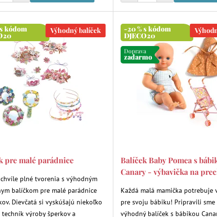
 s kódom
-20 % s kódom
Výhodný balíček
Výhodn
O20
DJECO20
Doprava
zadarmo
k pre malé parádnice
Balíček Baby Pomea s bábi
Canary - výbavička na pre
i chvíle plné tvorenia s výhodným
nym balíčkom pre malé parádnice
Každá malá mamička potrebuje 
kov. Dievčatá si vyskúšajú niekoľko
pre svoju bábiku! Pripravili sme
 techník výroby šperkov a
výhodný balíček s bábikou Canar