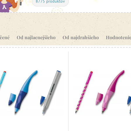
8775 produktov
čené
Od najlacnejšieho
Od najdrahšieho
Hodnoteni