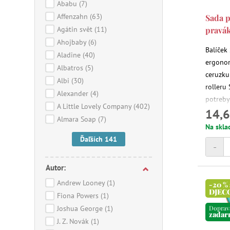
Ababu
(7)
Affenzahn
(63)
Sada p
Agátin svět
(11)
pravá
Ahojbaby
(6)
Balíček
Aladine
(40)
ergonom
Albatros
(5)
ceruzku
Albi
(30)
rolleru 
Alexander
(4)
potreby
A Little Lovely Company
(402)
14,6
špeciál
Almara Soap
(7)
praváko
Na skla
Ďaľších 141
-
Autor:
Andrew Looney
(1)
-20 %
DJEC
Fiona Powers
(1)
Joshua George
(1)
Doprav
zada
J. Z. Novák
(1)