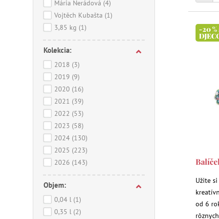
Mária Nerádová
(4)
Vojtěch Kubašta
(1)
3,85 kg
(1)
-20 %
DJEC
Kolekcia:
2018
(3)
2019
(9)
2020
(16)
2021
(39)
2022
(53)
2023
(58)
2024
(130)
2025
(223)
Balíče
2026
(143)
Užite s
Objem:
kreatív
0,04 l
(1)
od 6 ro
0,35 l
(2)
rôznych