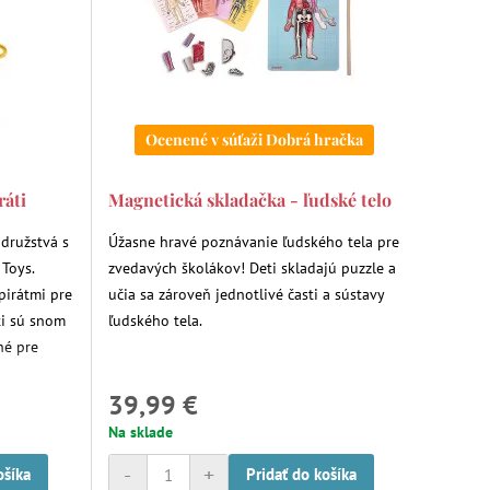
Ocenené v súťaži Dobrá hračka
ráti
Magnetická skladačka - ľudské telo
družstvá s
Úžasne hravé poznávanie ľudského tela pre
 Toys.
zvedavých školákov! Deti skladajú puzzle a
pirátmi pre
učia sa zároveň jednotlivé časti a sústavy
ti sú snom
ľudského tela.
né pre
39,99 €
Na sklade
-
+
ošíka
Pridať do košíka