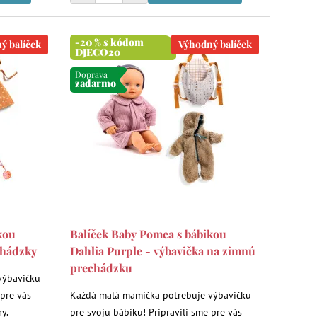
-20 % s kódom
ý balíček
Výhodný balíček
DJECO20
Doprava
zadarmo
kou
Balíček Baby Pomea s bábikou
chádzky
Dahlia Purple - výbavička na zimnú
prechádzku
výbavičku
 pre vás
Každá malá mamička potrebuje výbavičku
y.
pre svoju bábiku! Pripravili sme pre vás