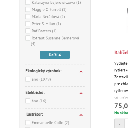
Katarzyna Bajerowiczová
(1)
Maggie O´Farrell
(1)
Mária Nerádová
(2)
Peter S. Milan
(1)
Raf Peeters
(1)
Rotraut Susanne Bernerová
(4)
Balíče
Daľší 4
Vydajte
rytiersk
Ekologický výrobok:
Zostavi
áno
(1979)
pre chl
rytiero
Elektrické:
sú urče
áno
(16)
75,0
Na skla
Ilustrátor:
Emmanuelle Colin
(2)
-