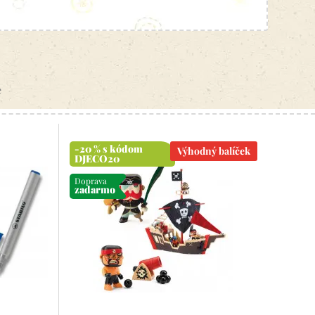
e
-20 % s kódom
Výhodný balíček
DJECO20
Doprava
zadarmo