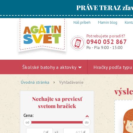
PRÁVE TERAZ zľav
Náš príbeh
Mamin blog
Kont
Potrebujete poradiť?
0940 052 867
Po - Pia 9:00 - 15:00
Školské batohy a aktovky
Hračky podľa typ
Úvodná stránka
Vyhľadávanie
výsl
Nechajte sa previesť
svetom hračiek
Cena:
od
do
€
až
€