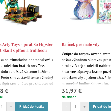
k Arty Toys - pirát So Hipster
Balíček pre malé víly
t Skull s plťou a truhlicou
Vstúpte do rozprávkového sveta 
 sa na mimoriadne dobrodružstvá s
našou výhodnou súpravou pre m
ou kolekciou hračiek Arty Toys.
4 rokov! V tejto kolekcii nájdet
e dobrodružstvá sú snom každého
kreatívne súpravy a krásne puzzl
. Preto sme zostavili tento výhodný
obrázkom víly a jednorožca. Prip
 s figúrkami pirátov pre chlapcov od
nekonečné hodiny zábavy a kúzi
8 €
31,97 €
. Vymýšľajte príbehy a rozprávkové
užstvá so svojou zbierkou pirátov
de
Na sklade
s.
+
-
+
Pridať do košíka
Pridať do k