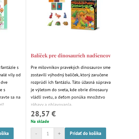
Balíček pre dinosaurích nadšencov
fantázie s
Pre milovníkov pravekých dinosaurov sme
alé víly od
zostavili výhodný balíček, ktorý zaručene
e dve
rozprúdi ich fantáziu. Táto úžasná súprava
e s
je výletom do sveta, kde obrie dinosaury
ravte sa na
vládli svetu, a deťom ponúka množstvo
el!
zábavy a objavovania.
28,57 €
Na sklade
-
+
ošíka
Pridať do košíka