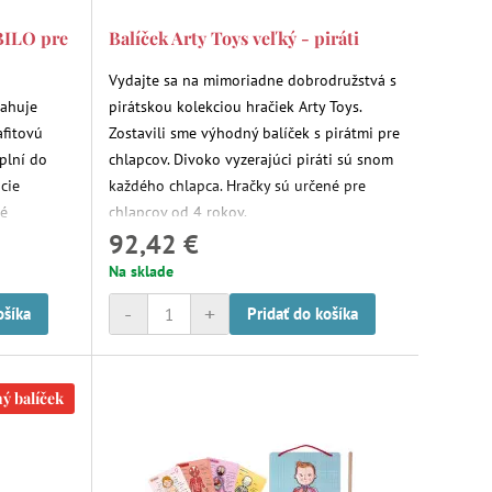
BILO pre
Balíček Arty Toys veľký - piráti
Vydajte sa na mimoriadne dobrodružstvá s
sahuje
pirátskou kolekciou hračiek Arty Toys.
afitovú
Zostavili sme výhodný balíček s pirátmi pre
plní do
chlapcov. Divoko vyzerajúci piráti sú snom
acie
každého chlapca. Hračky sú určené pre
né
chlapcov od 4 rokov.
92,42 €
šť pre
Na sklade
-
+
ošíka
Pridať do košíka
ý balíček