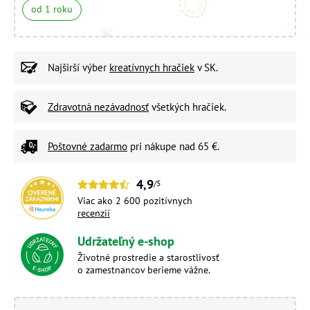
od 1 roku
Najširší výber
kreatívnych hračiek
v SK.
Zdravotná nezávadnosť
všetkých hračiek.
Poštovné zadarmo
pri nákupe nad 65 €.
4,9
/5
Viac ako 2 600 pozitívnych
recenzií
Udržateľný e-shop
Životné prostredie a starostlivosť
o zamestnancov berieme vážne.