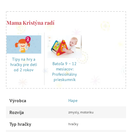
Mama Kristýna radí
Tipy na hry a
Batoľa 9 – 12
hračky pre deti
mesiacov:
od 2 rokov
Profesionálny
prieskumník
Výrobca
Hape
Rozvíja
zmysly, motoriku
Typ hračky
hračky