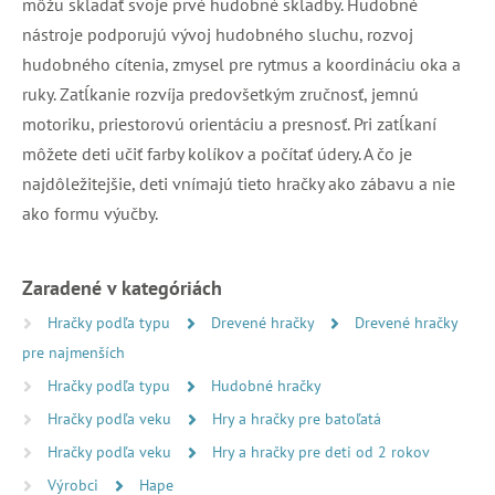
môžu skladať svoje prvé hudobné skladby. Hudobné
nástroje podporujú vývoj hudobného sluchu, rozvoj
hudobného cítenia, zmysel pre rytmus a koordináciu oka a
ruky. Zatĺkanie rozvíja predovšetkým zručnosť, jemnú
motoriku, priestorovú orientáciu a presnosť. Pri zatĺkaní
môžete deti učiť farby kolíkov a počítať údery. A čo je
najdôležitejšie, deti vnímajú tieto hračky ako zábavu a nie
ako formu výučby.
Zaradené v kategóriách
Hračky podľa typu
Drevené hračky
Drevené hračky
pre najmenších
Hračky podľa typu
Hudobné hračky
Hračky podľa veku
Hry a hračky pre batoľatá
Hračky podľa veku
Hry a hračky pre deti od 2 rokov
Výrobci
Hape