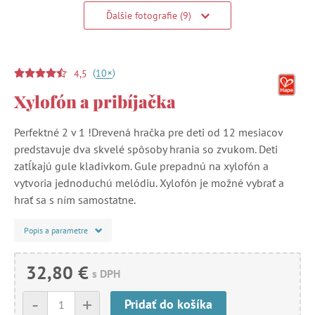
Ďalšie fotografie (9)
(
)
+
10
4,5
Xylofón a pribíjačka
Perfektné 2 v 1 !Drevená hračka pre deti od 12 mesiacov
predstavuje dva skvelé spôsoby hrania so zvukom. Deti
zatĺkajú gule kladivkom. Gule prepadnú na xylofón a
vytvoria jednoduchú melódiu. Xylofón je možné vybrať a
hrať sa s ním samostatne.
Popis a parametre
32,80 €
s DPH
-
+
Pridať do košíka