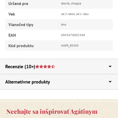
Určené pre
dievča, chlapca
Vek
od 2 rokov, od 1 roku
Vianočné tipy
áno
EAN
6943478002340
Kód produktu
HAPE_E0305
Recenzie
(10×)
Alternatívne produkty
Nechajte sa inšpirovať Agátinym