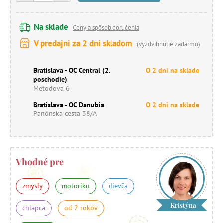
Na sklade
Ceny a spôsob doručenia
V predajni za 2 dni skladom
(vyzdvihnutie zadarmo)
Bratislava - OC Central (2.
O 2 dni na sklade
poschodie)
Metodova 6
Bratislava - OC Danubia
O 2 dni na sklade
Panónska cesta 38/A
Vhodné pre
zmysly
motoriku
dievča
Kristýna
chlapca
od 2 rokov