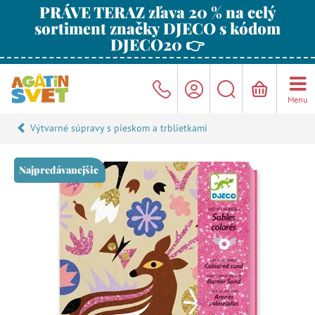
PRÁVE TERAZ zľava 20 % na celý
sortiment značky DJECO s kódom
DJECO20 👉
Menu
Výtvarné súpravy s pieskom a trblietkami
Najpredávanejšie