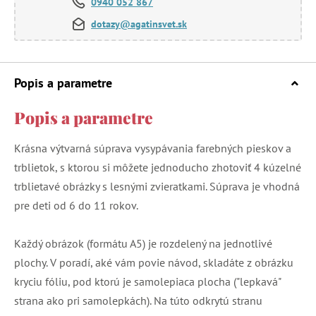
0940 052 867
dotazy@agatinsvet.sk
Popis a parametre
Popis a parametre
Krásna výtvarná súprava vysypávania farebných pieskov a
trblietok, s ktorou si môžete jednoducho zhotoviť 4 kúzelné
trblietavé obrázky s lesnými zvieratkami. Súprava je vhodná
pre deti od 6 do 11 rokov.
Každý obrázok (formátu A5) je rozdelený na jednotlivé
plochy. V poradí, aké vám povie návod, skladáte z obrázku
kryciu fóliu, pod ktorú je samolepiaca plocha ("lepkavá"
strana ako pri samolepkách). Na túto odkrytú stranu