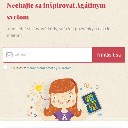
Nechajte sa inšpirovať Agátinym
svetom
a posielať si zľavové kódy, súťaže i pozvánky na akcie e-
mailom
Prihlásiť sa
*
Súhlasím s
pravidlami ochrany súkromia
.