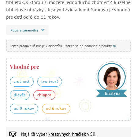
trblietok, s ktorou si môžete jednoducho zhotoviť 4 kúzelné
trblietavé obrázky s lesnými zvieratkami. Súprava je vhodná
pre deti od 6 do 11 rokov.
Popis a parametre
Tento produkt už nie je k dispozícii. Pozrite sa na podobné produkty
tu
.
Vhodné pre
zručnosť
tvorivosť
Kristýna
dievča
chlapca
od 9 rokov
od 6 rokov
Najširší výber
kreatívnych hračiek
v SK.