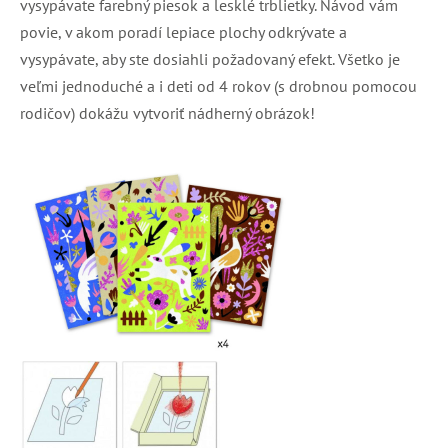
vysypávate farebný piesok a lesklé trblietky. Návod vám
povie, v akom poradí lepiace plochy odkrývate a
vysypávate, aby ste dosiahli požadovaný efekt. Všetko je
veľmi jednoduché a i deti od 4 rokov (s drobnou pomocou
rodičov) dokážu vytvoriť nádherný obrázok!