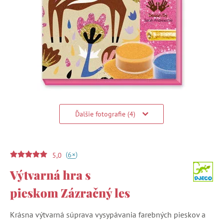
Ďalšie fotografie (4)
(
)
+
6
5,0
Výtvarná hra s
pieskom Zázračný les
Krásna výtvarná súprava vysypávania farebných pieskov a