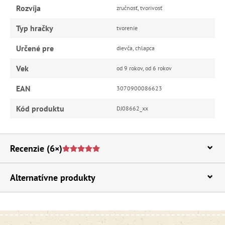
Rozvíja
zručnosť, tvorivosť
Typ hračky
tvorenie
Určené pre
dievča, chlapca
Vek
od 9 rokov, od 6 rokov
EAN
3070900086623
Kód produktu
DJ08662_xx
Recenzie
(6×)
Alternatívne produkty