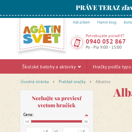
PRÁVE TERAZ zľav
Náš príbeh
Mamin blog
Kont
Potrebujete poradiť?
0940 052 867
Po - Pia 9:00 - 15:00
Školské batohy a aktovky
Hračky podľa typ
Úvodná stránka
Prehľad značky
Albatros
Alb
Nechajte sa previesť
svetom hračiek
Cena:
od
do
€
až
€