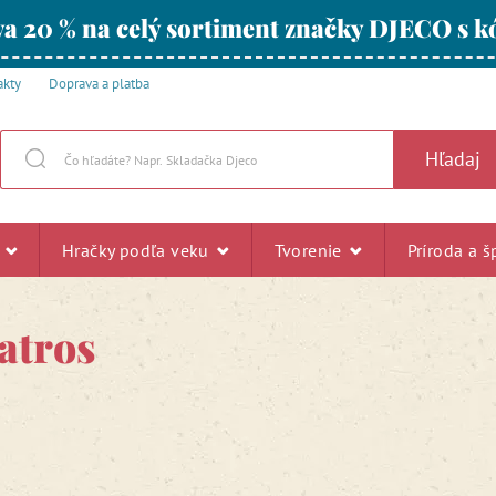
a 20 % na celý sortiment značky DJECO s
akty
Doprava a platba
Hľadaj
u
Hračky podľa veku
Tvorenie
Príroda a š
atros