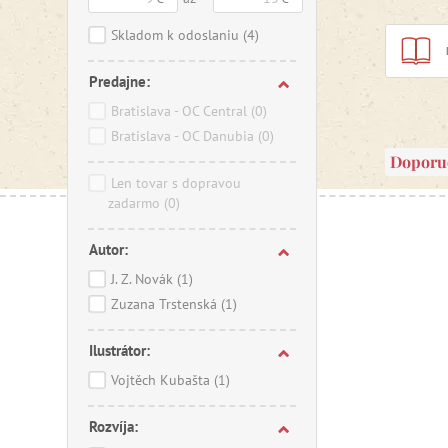
Skladom k odoslaniu
(4)
Predajne:
Bratislava - OC Central
(0)
Bratislava - OC Danubia
(0)
Doporu
Len tovar s dopravou
zadarmo
(0)
Autor:
J. Z. Novák
(1)
Zuzana Trstenská
(1)
Ilustrátor:
Vojtěch Kubašta
(1)
Rozvíja: