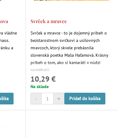
kova
Svrček a mravce
va vládne
Svrček a mravce - to je dojemný príbeh o
haos.
bezstarostnom svrčkovi a usilovných
ránku a
mravcoch, ktorý skvele prebásnila
slovenská poetka Maša Haľamová. Krásny
príbeh o tom, ako si kamaráti v núdzi
pomáhajú.
10,29 €
Na sklade
-
+
ošíka
Pridať do košíka