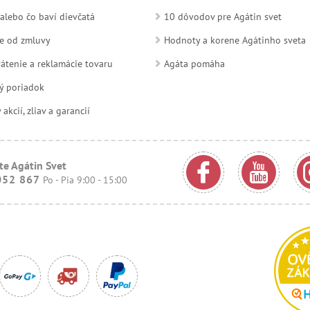
alebo čo baví dievčatá
10 dôvodov pre Agátin svet
e od zmluvy
Hodnoty a korene Agátinho sveta
átenie a reklamácie tovaru
Agáta pomáha
ý poriadok
kcií, zliav a garancií
te Agátin Svet
052 867
Po - Pia 9:00 - 15:00