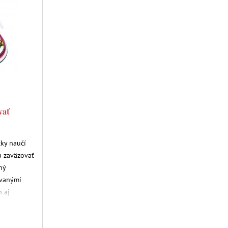
vať
čky naučí
u zaväzovať
hý
ovanými
h aj