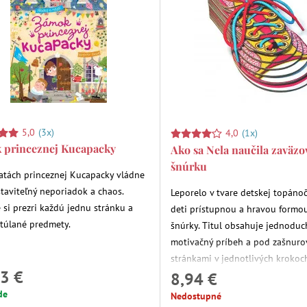
5,0
(3x)
4,0
(1x)
 princeznej Kucapacky
Ako sa Nela naučila zaväzo
šnúrku
tách princeznej Kucapacky vládne
taviteľný neporiadok a chaos.
Leporelo v tvare detskej topáno
 si prezri každú jednu stránku a
deti prístupnou a hravou formo
atúlané predmety.
šnúrky. Titul obsahuje jednoduc
motivačný príbeh a pod zašnur
stránkami v jednotlivých krokoc
3 €
ilustrovaný návod.
8,94 €
de
Nedostupné