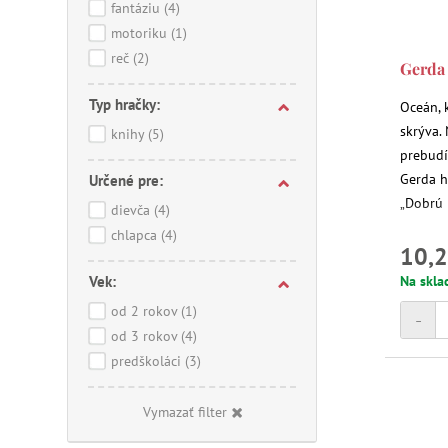
fantáziu
(4)
motoriku
(1)
reč
(2)
Gerda 
Typ hračky:
Oceán, 
skrýva.
knihy
(5)
prebudí
Gerda hr
Určené pre:
„Dobrú 
dievča
(4)
chlapca
(4)
10,2
Vek:
Na skla
od 2 rokov
(1)
-
od 3 rokov
(4)
predškoláci
(3)
Vymazať filter