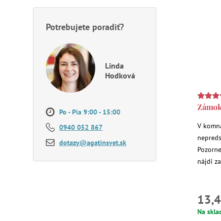
Potrebujete poradiť?
Linda
Hodková
Zámok
Po - Pia 9:00 - 15:00
V komna
0940 052 867
nepreds
dotazy@agatinsvet.sk
Pozorne
nájdi z
13,4
Na skla