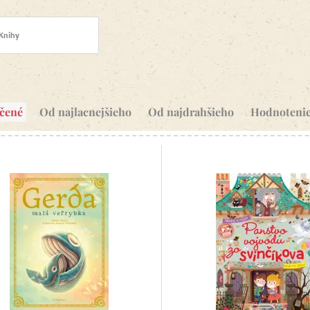
Knihy
čené
Od najlacnejšieho
Od najdrahšieho
Hodnoteni