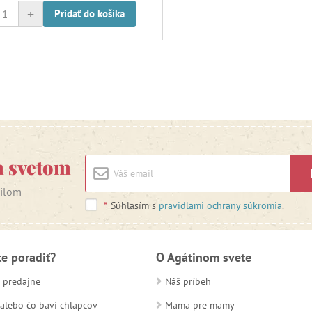
+
Pridať do košíka
m svetom
ailom
*
Súhlasím s
pravidlami ochrany súkromia
.
te poradiť?
O Agátinom svete
 predajne
Náš príbeh
alebo čo baví chlapcov
Mama pre mamy