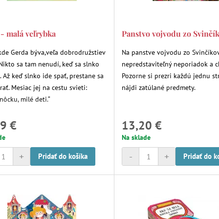
- malá veľrybka
Panstvo vojvodu zo Svinčí
kde Gerda býva,veľa dobrodružstiev
Na panstve vojvodu zo Svinčíko
 Nikto sa tam nenudí, keď sa slnko
nepredstaviteľný neporiadok a c
. Až keď slnko ide spať, prestane sa
Pozorne si prezri každú jednu st
ať. Mesiac jej na cestu svieti:
nájdi zatúlané predmety.
nôcku, milé deti.“
9 €
13,20 €
de
Na sklade
+
-
+
Pridať do košíka
Pridať do k