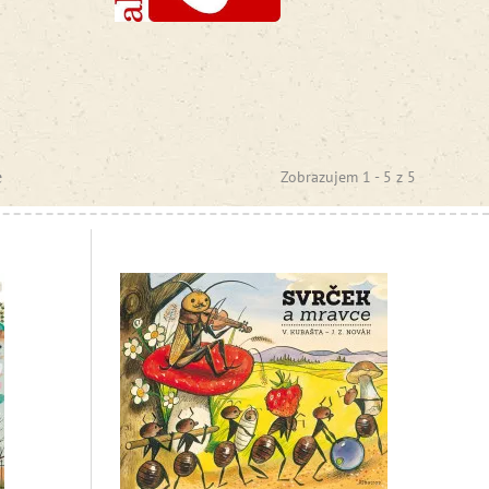
e
Zobrazujem 1 -
5
z
5