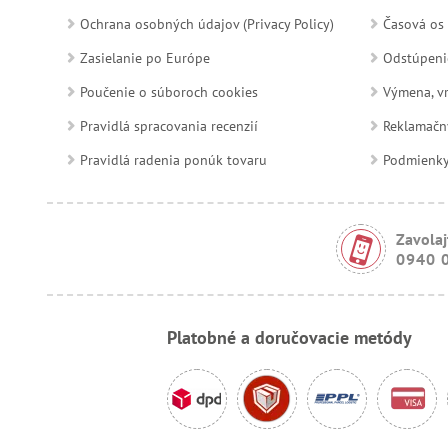
Ochrana osobných údajov (Privacy Policy)
Časová os 
Zasielanie po Európe
Odstúpeni
Poučenie o súboroch cookies
Výmena, vr
Pravidlá spracovania recenzií
Reklamačn
Pravidlá radenia ponúk tovaru
Podmienky a
Zavolaj
0940 
Platobné a doručovacie metódy