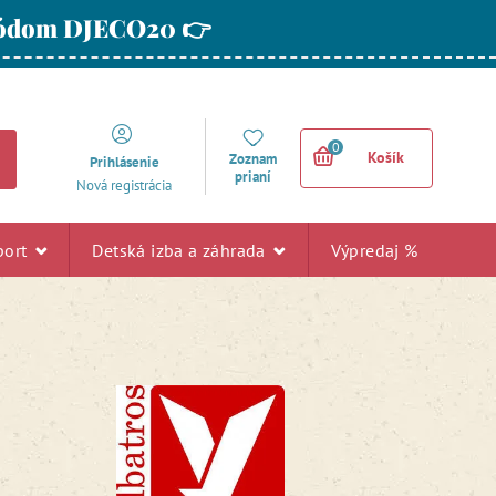
 kódom DJECO20 👉
0
Košík
Zoznam
Prihlásenie
prianí
Nová registrácia
port
Detská izba a záhrada
Výpredaj %