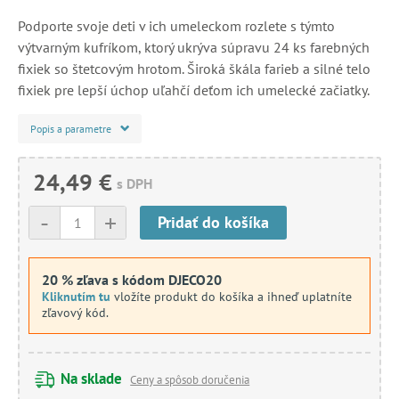
Podporte svoje deti v ich umeleckom rozlete s týmto
výtvarným kufríkom, ktorý ukrýva súpravu 24 ks farebných
fixiek so štetcovým hrotom. Široká škála farieb a silné telo
fixiek pre lepší úchop uľahčí deťom ich umelecké začiatky.
Popis a parametre
24,49 €
s DPH
-
+
Pridať do košíka
20 % zľava s kódom DJECO20
Kliknutím tu
vložíte produkt do košíka a ihneď uplatníte
zľavový kód.
Na sklade
Ceny a spôsob doručenia