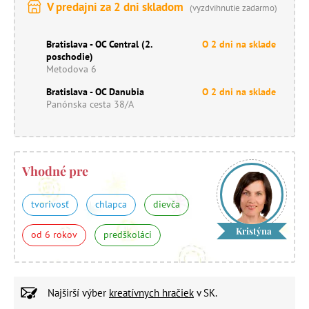
V predajni za 2 dni skladom
(vyzdvihnutie zadarmo)
Bratislava - OC Central (2.
O 2 dni na sklade
poschodie)
Metodova 6
Bratislava - OC Danubia
O 2 dni na sklade
Panónska cesta 38/A
Vhodné pre
tvorivosť
chlapca
dievča
Kristýna
od 6 rokov
predškoláci
Najširší výber
kreatívnych hračiek
v SK.