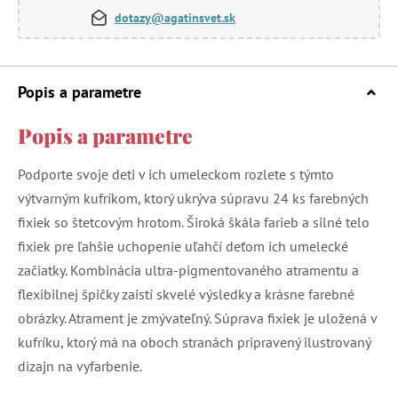
dotazy@agatinsvet.sk
Popis a parametre
Popis a parametre
Podporte svoje deti v ich umeleckom rozlete s týmto
výtvarným kufríkom, ktorý ukrýva súpravu 24 ks farebných
fixiek so štetcovým hrotom. Široká škála farieb a silné telo
fixiek pre ľahšie uchopenie uľahčí deťom ich umelecké
začiatky. Kombinácia ultra-pigmentovaného atramentu a
flexibilnej špičky zaistí skvelé výsledky a krásne farebné
obrázky. Atrament je zmývateľný. Súprava fixiek je uložená v
kufríku, ktorý má na oboch stranách pripravený ilustrovaný
dizajn na vyfarbenie.