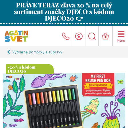
PRÁVE TERAZ zľava 20 % na celý
sortiment značky DJECO s kódom
DJECO20 👉
Menu
Výtvarné pomôcky a súpravy
-20 % s kódom
DJECO20