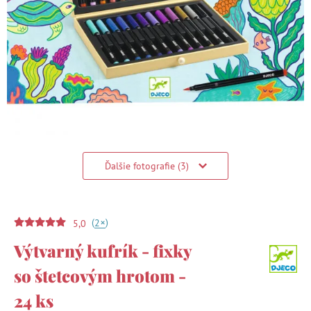
Ďalšie fotografie (3)
(
)
+
2
5,0
Výtvarný kufrík - fixky
so štetcovým hrotom -
24 ks