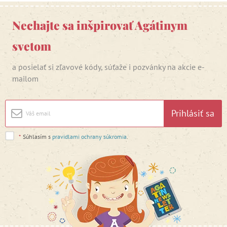
Nechajte sa inšpirovať Agátinym
svetom
a posielať si zľavové kódy, súťaže i pozvánky na akcie e-
mailom
Prihlásiť sa
*
Súhlasím s
pravidlami ochrany súkromia
.