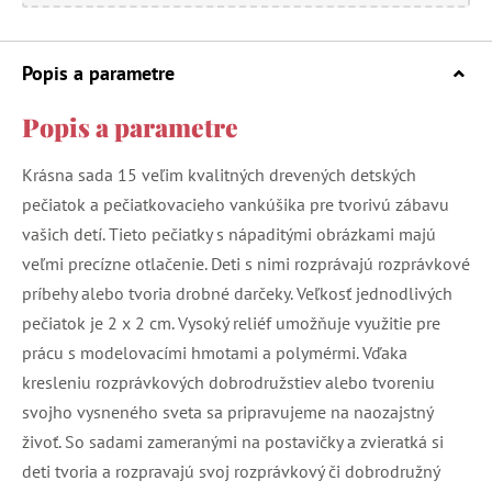
Popis a parametre
Popis a parametre
Krásna sada 15 veľim kvalitných drevených detských
pečiatok a pečiatkovacieho vankúšika pre tvorivú zábavu
vašich detí. Tieto pečiatky s nápaditými obrázkami majú
veľmi precízne otlačenie. Deti s nimi rozprávajú rozprávkové
príbehy alebo tvoria drobné darčeky. Veľkosť jednodlivých
pečiatok je 2 x 2 cm. Vysoký reliéf umožňuje využitie pre
prácu s modelovacími hmotami a polymérmi. Vďaka
kresleniu rozprávkových dobrodružstiev alebo tvoreniu
svojho vysneného sveta sa pripravujeme na naozajstný
živoť. So sadami zameranými na postavičky a zvieratká si
deti tvoria a rozpravajú svoj rozprávkový či dobrodružný