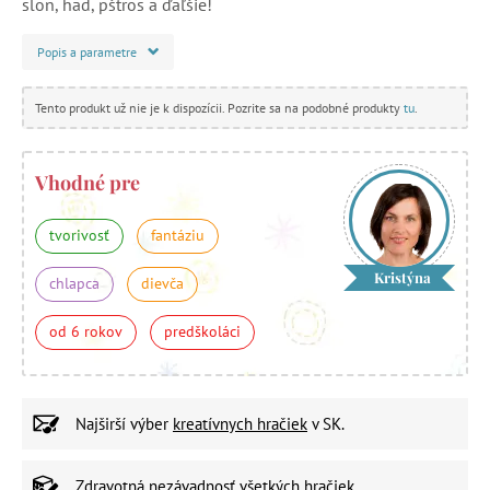
slon, had, pštros a ďaľšie!
Popis a parametre
Tento produkt už nie je k dispozícii. Pozrite sa na podobné produkty
tu
.
Vhodné pre
tvorivosť
fantáziu
Kristýna
chlapca
dievča
od 6 rokov
predškoláci
Najširší výber
kreatívnych hračiek
v SK.
Zdravotná nezávadnosť
všetkých hračiek.