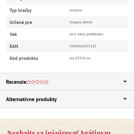
Typ hračky
tvorenie
Určené pre
chlapca, dievča
Vek
od 6 rokov, predškoláci
EAN
3660016033163
Kód produktu
raz_03316-xx
Recenzie
Alternatívne produkty
Nechajte sa inšpirovať Agátinym