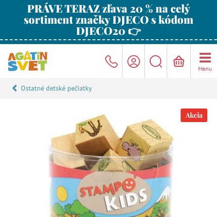
PRÁVE TERAZ zľava 20 % na celý
sortiment značky DJECO s kódom
DJECO20 👉
Menu
Ostatné detské pečiatky
Akcia