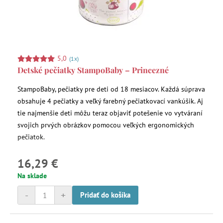
5,0
(1x)
Detské pečiatky StampoBaby – Princezné
StampoBaby, pečiatky pre deti od 18 mesiacov. Každá súprava
obsahuje 4 pečiatky a veľký farebný pečiatkovací vankúšik. Aj
tie najmenšie deti môžu teraz objaviť potešenie vo vytváraní
svojich prvých obrázkov pomocou veľkých ergonomických
pečiatok.
16,29 €
Na sklade
-
+
Pridať do košíka