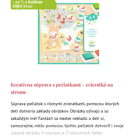
-20 % s kódom
DJECO20
Kreatívna súprava s pečiatkami - zvieratká na
strome
Súprava pečiatok s rôznymi zvieratkami, pomocou ktorých
deti dotvoria základy obrázkov. Obrázky ožívajú a sú
zakaždým iné! Fantázii sa medze nekladú a deti si,
samozrejme, môžu pomocou týchto pečiatok dotvoriť i svoje
vlastné obrázky. V súprave je 7 robustných, ľahko