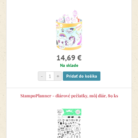
14,69 €
Na sklade
-
+
Pridať do košíka
StampoPlanner - diárové pečiatky, môj diár, 89 ks