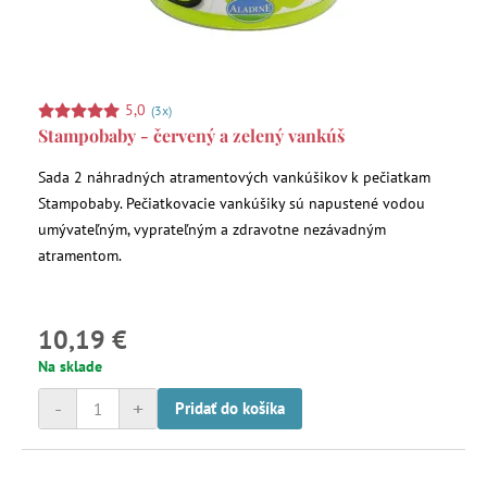
5,0
(3x)
Stampobaby - červený a zelený vankúš
Sada 2 náhradných atramentových vankúšikov k pečiatkam
Stampobaby. Pečiatkovacie vankúšiky sú napustené vodou
umývateľným, vyprateľným a zdravotne nezávadným
atramentom.
10,19 €
Na sklade
-
+
Pridať do košíka