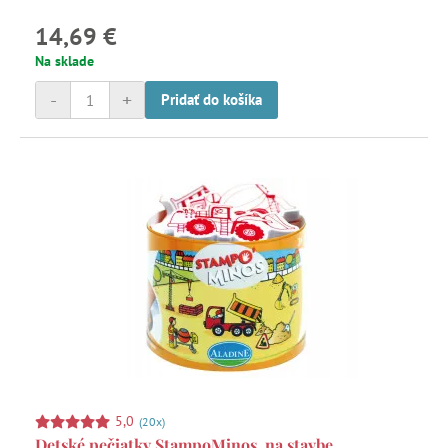
14,69 €
Na sklade
-
+
Pridať do košíka
5,0
(20x)
Detské pečiatky StampoMinos, na stavbe