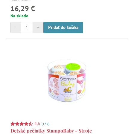
16,29 €
Na sklade
-
+
Pridať do košíka
4,6
(13x)
Detské pečiatky StampoBaby - Stroje