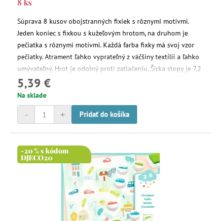
8 ks
Súprava 8 kusov obojstranných fixiek s rôznymi motívmi.
Jeden koniec s fixkou s kužeľovým hrotom, na druhom je
pečiatka s rôznymi motívmi. Každá farba fixky má svoj vzor
pečiatky. Atrament ľahko vyprateľný z väčšiny textílií a ľahko
umývateľný. Hrot je odolný proti zatlačeniu. Šírka stopy je 7,2
5,39 €
mm.
Na sklade
-
+
Pridať do košíka
-20 % s kódom
DJECO20