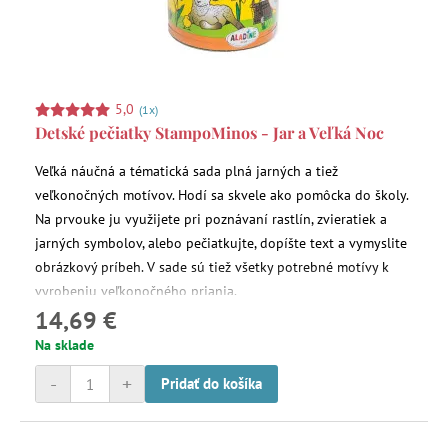
5,0
(1x)
Detské pečiatky StampoMinos - Jar a Veľká Noc
Veľká náučná a tématická sada plná jarných a tiež
veľkonočných motívov. Hodí sa skvele ako pomôcka do školy.
Na prvouke ju využijete pri poznávaní rastlín, zvieratiek a
jarných symbolov, alebo pečiatkujte, dopíšte text a vymyslite
obrázkový príbeh. V sade sú tiež všetky potrebné motívy k
vyrobeniu veľkonočného priania.
14,69 €
Na sklade
-
+
Pridať do košíka