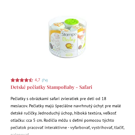
4,7
(7x)
Detské pečiatky StampoBaby - Safari
Pečiatky s obrázkami safari zvieratiek pre deti od 18
mesiacov. Pečiatky majú špeciálne navrhnutý úchyt pre malé
detské ručičky. Jednoduchý úchop, hlboká textúra, veľkosť
otlačku: cca 5 cm. Rodičia môžu s deťmi pomocou týchto
pečiatok pracovať interaktívne - vyfarbovať, vystrihovať, tlačiť,
nalepovať.