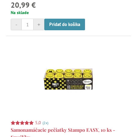
20,99 €
uchopiteľných pečiatok a 3 veľké atramentové vankúšiky.
Na sklade
-
+
Pridať do košíka
5,0
(2x)
Samonamáčacie pečiatky Stampo EASY, 10 ks -