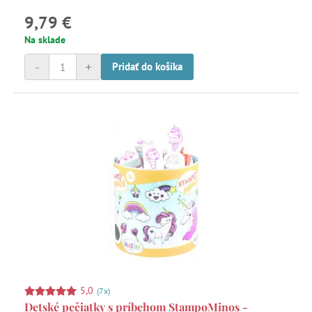
9,79 €
Na sklade
-
+
Pridať do košíka
5,0
(7x)
Detské pečiatky s príbehom StampoMinos -