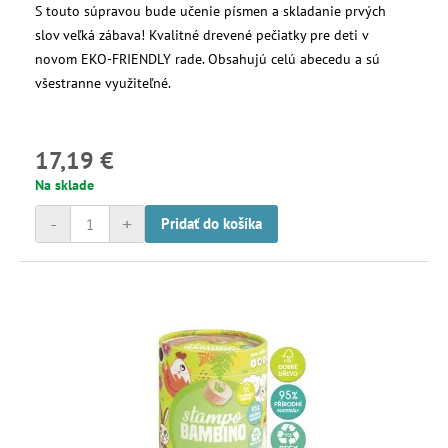
S touto súpravou bude učenie písmen a skladanie prvých
slov veľká zábava! Kvalitné drevené pečiatky pre deti v
novom EKO-FRIENDLY rade. Obsahujú celú abecedu a sú
všestranne využiteľné.
17,19 €
Na sklade
-
+
Pridať do košíka