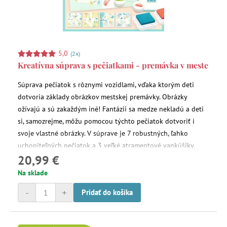
5,0
(2x)
Kreatívna súprava s pečiatkami - premávka v meste
Súprava pečiatok s rôznymi vozidlami, vďaka ktorým deti
dotvoria základy obrázkov mestskej premávky. Obrázky
ožívajú a sú zakaždým iné! Fantázii sa medze nekladú a deti
si, samozrejme, môžu pomocou týchto pečiatok dotvoriť i
svoje vlastné obrázky. V súprave je 7 robustných, ľahko
uchopiteľných pečiatok a 3 veľké atramentové vankúšiky.
20,99 €
Na sklade
-
+
Pridať do košíka