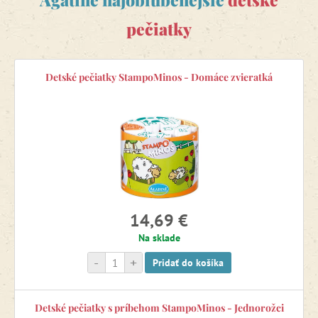
rozprávať.
pečiatky
Všetky naše
zábavné pečiatky
sú krásnym darčekom pre
kreatívne deti.
Detské pečiatky StampoMinos - Domáce zvieratká
14,69 €
Na sklade
-
+
Pridať do košíka
Detské pečiatky s príbehom StampoMinos - Jednorožci