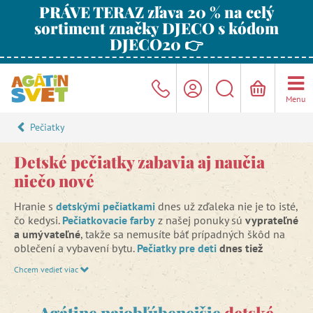
PRÁVE TERAZ zľava 20 % na celý
sortiment značky DJECO s kódom
DJECO20 👉
Menu
Pečiatky
Detské pečiatky zabavia aj naučia
niečo nové
Hranie s
detskými pečiatkami
dnes už zďaleka nie je to isté,
čo kedysi.
Pečiatkovacie farby
z našej ponuky sú
vyprateľné
a umývateľné
, takže sa nemusíte báť prípadných škôd na
oblečení a vybavení bytu.
Pečiatky pre deti
dnes tiež
ponúkajú oveľa viac, než len odtlačok obrázku:
súpravy
Chcem vedieť viac
pečiatok poslúžia ako
hravý nástroj na rozvoj slovnej
zásoby
. Nechajte svoje deti, aby za pomoci pečiatok
zachytili vlastný príbeh, o ktorom sa potom spolu budete
Agátine najobľúbenejšie
detské