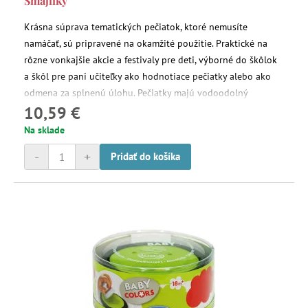
Smajlíky
Krásna súprava tematických pečiatok, ktoré nemusíte
namáčať, sú pripravené na okamžité použitie. Praktické na
rôzne vonkajšie akcie a festivaly pre deti, výborné do škôlok
a škôl pre pani učiteľky ako hodnotiace pečiatky alebo ako
odmena za splnenú úlohu. Pečiatky majú vodoodolný
10,59 €
atrament. Priemer pečiatky 2,5 cm, 10 ks v balení.
Na sklade
-
+
Pridať do košíka