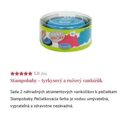
5,0
(3x)
Stampobaby - tyrkysový a ružový vankúšik
Sada 2 náhradných atramentových vankúšikov k pečiatkam
Stampobaby. Pečiatkovacia farba je vodou umývateľná,
vyprateľná a zdravotne nezávadná.