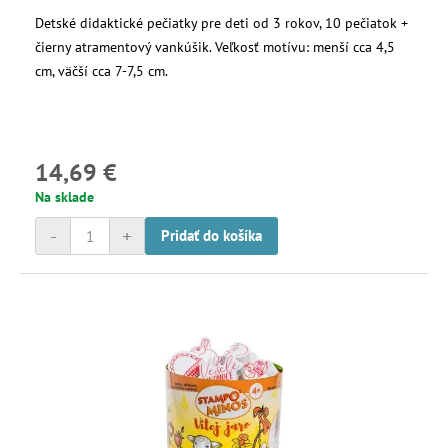
Detské didaktické pečiatky pre deti od 3 rokov, 10 pečiatok +
čierny atramentový vankúšik. Veľkosť motívu: menší cca 4,5
cm, väčší cca 7-7,5 cm.
14,69 €
Na sklade
-
+
Pridať do košíka