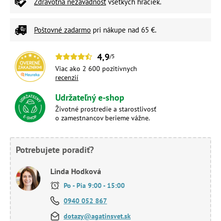
Zdravotná nezávadnosť
všetkých hračiek.
Poštovné zadarmo
pri nákupe nad 65 €.
4,9
/5
Viac ako 2 600 pozitívnych
recenzií
Udržateľný e-shop
Životné prostredie a starostlivosť
o zamestnancov berieme vážne.
Potrebujete poradiť?
Linda Hodková
Po - Pia 9:00 - 15:00
0940 052 867
dotazy@agatinsvet.sk