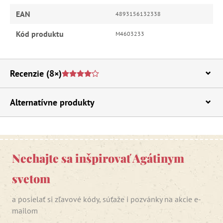
EAN
4893156132338
Kód produktu
M4603233
Recenzie
(8×)
Alternatívne produkty
Nechajte sa inšpirovať Agátinym
svetom
a posielať si zľavové kódy, súťaže i pozvánky na akcie e-
mailom