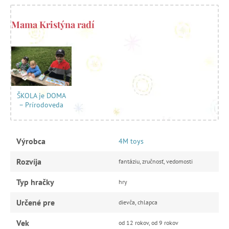
Mama Kristýna radí
ŠKOLA je DOMA
– Prírodoveda
Výrobca
4M toys
Rozvíja
fantáziu, zručnosť, vedomosti
Typ hračky
hry
Určené pre
dievča, chlapca
Vek
od 12 rokov, od 9 rokov