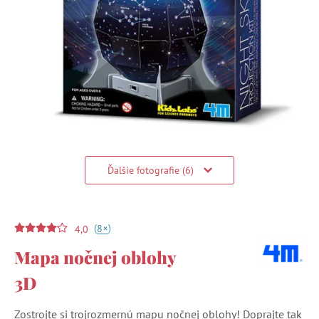
Ďalšie fotografie (6)
(
)
+
8
4,0
Mapa nočnej oblohy
3D
Zostrojte si trojrozmernú mapu nočnej oblohy! Doprajte tak