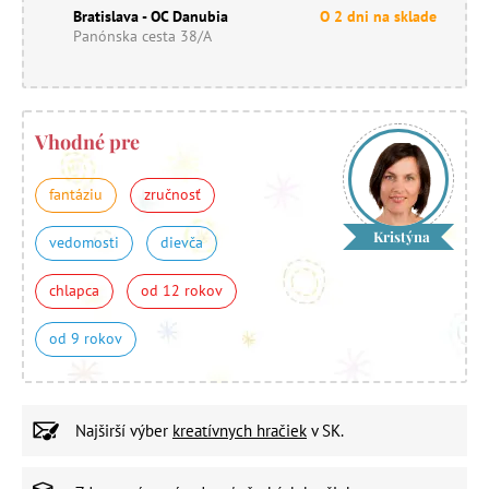
Bratislava - OC Danubia
O 2 dni na sklade
Panónska cesta 38/A
Vhodné pre
fantáziu
zručnosť
Kristýna
vedomosti
dievča
chlapca
od 12 rokov
od 9 rokov
Najširší výber
kreatívnych hračiek
v SK.