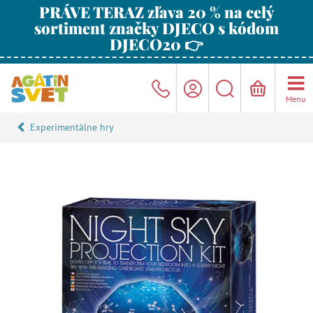
PRÁVE TERAZ zľava 20 % na celý
sortiment značky DJECO s kódom
DJECO20 👉
Menu
Experimentálne hry