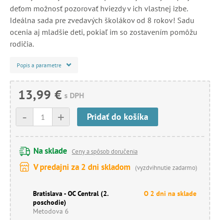
deťom možnosť pozorovať hviezdy v ich vlastnej izbe.
Ideálna sada pre zvedavých školákov od 8 rokov! Sadu
ocenia aj mladšie deti, pokiaľ im so zostavením pomôžu
rodičia.
Popis a parametre
13,99 €
s DPH
-
+
Pridať do košíka
Na sklade
Ceny a spôsob doručenia
V predajni za 2 dni skladom
(vyzdvihnutie zadarmo)
Bratislava - OC Central (2.
O 2 dni na sklade
poschodie)
Metodova 6