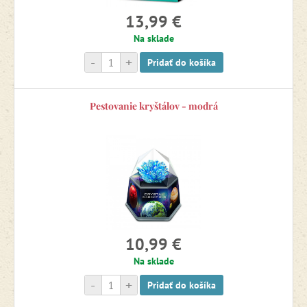
13,99 €
Na sklade
-
+
Pridať do košíka
Pestovanie kryštálov - modrá
10,99 €
Na sklade
-
+
Pridať do košíka