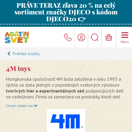
PRÁVE TERAZ zľava 20 % na celý
sortiment značky DJECO s kódom
DJECO20 👉
Menu
Prehľad značky
4M toys
Hongkonská spoločnosť 4M bola založená v roku 1993 a
rýchlo sa stala jedným z popredných svetových výrobcov
tvorivých hier a experimentálnych sád
podporujúcich deti
vo vzdelávaní. Firma sa zameriava na produkty, ktoré deti
rozvíjajú,
prebúdzajú v nich prirodzenú zvedavosť a chuť
Chcem vedieť viac
niečo vybádať, zostrojiť či vytvoriť vlastnými rukami.
Sortimentu spoločnosti 4M je obrovský. S
kreatívnymi
sadami
si deti precvičia svoju zručnosť a trpezlivosť. V tejto