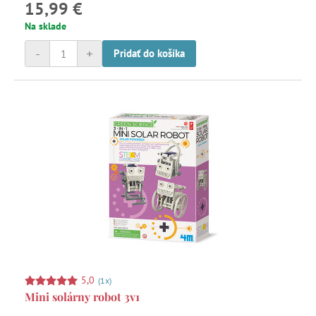
15,99 €
poteší všetkých malých budúcich vedcov!
Na sklade
-
+
Pridať do košíka
5,0
(1x)
Mini solárny robot 3v1