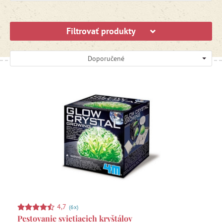
Filtrovať produkty
Doporučené
4,7
(6x)
Pestovanie svietiacich kryštálov