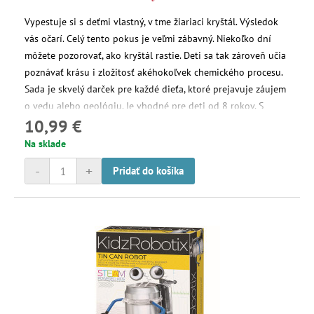
Vypestuje si s deťmi vlastný, v tme žiariaci kryštál. Výsledok
vás očarí. Celý tento pokus je veľmi zábavný. Niekoľko dní
môžete pozorovať, ako kryštál rastie. Deti sa tak zároveň učia
poznávať krásu i zložitosť akéhokoľvek chemického procesu.
Sada je skvelý darček pre každé dieťa, ktoré prejavuje záujem
o vedu alebo geológiu. Je vhodné pre deti od 8 rokov. S
10,99 €
pomocou rodičou si ale kryštál dokážu vypestovať i mladšie
deti.
Na sklade
-
+
Pridať do košíka