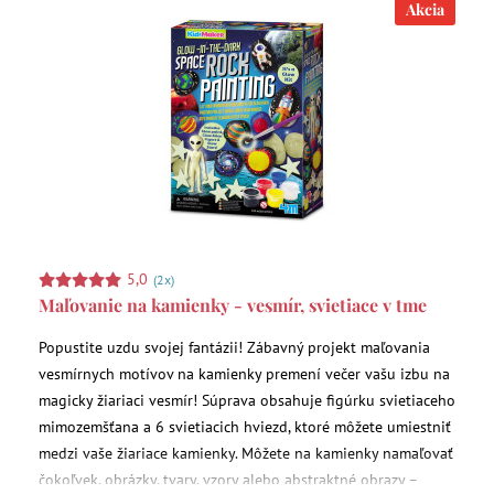
Akcia
5,0
(2x)
Maľovanie na kamienky - vesmír, svietiace v tme
Popustite uzdu svojej fantázii! Zábavný projekt maľovania
vesmírnych motívov na kamienky premení večer vašu izbu na
magicky žiariaci vesmír! Súprava obsahuje figúrku svietiaceho
mimozemšťana a 6 svietiacich hviezd, ktoré môžete umiestniť
medzi vaše žiariace kamienky. Môžete na kamienky namaľovať
čokoľvek, obrázky, tvary, vzory alebo abstraktné obrazy –