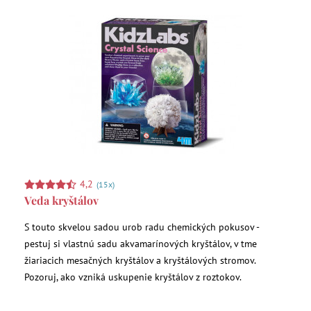
4,2
(15x)
Veda kryštálov
S touto skvelou sadou urob radu chemických pokusov -
pestuj si vlastnú sadu akvamarínových kryštálov, v tme
žiariacich mesačných kryštálov a kryštálových stromov.
Pozoruj, ako vzniká uskupenie kryštálov z roztokov.