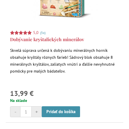
5,0
(3x)
Dobývanie kryštalických minerálov
Skvelá súprava určená k dobývaniu minerálnych horník
obsahuje kryštály rôznych farieb! Sádrový blok obsahuje 8
minerálnych kryštálov, zaliatych vnútri a ďalšie nevyhnutné
pomôcky pre malých bádateľov.
13,99 €
Na sklade
-
+
Pridať do košíka