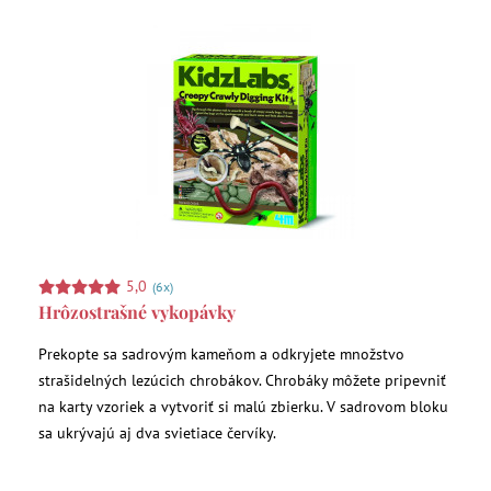
5,0
(6x)
Hrôzostrašné vykopávky
Prekopte sa sadrovým kameňom a odkryjete množstvo
strašidelných lezúcich chrobákov. Chrobáky môžete pripevniť
na karty vzoriek a vytvoriť si malú zbierku. V sadrovom bloku
sa ukrývajú aj dva svietiace červíky.