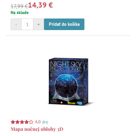
14,39 €
fantázii sa medze nekladú!
17,99 €
Na sklade
-
+
Pridať do košíka
4,0
(8x)
Mapa nočnej oblohy 3D