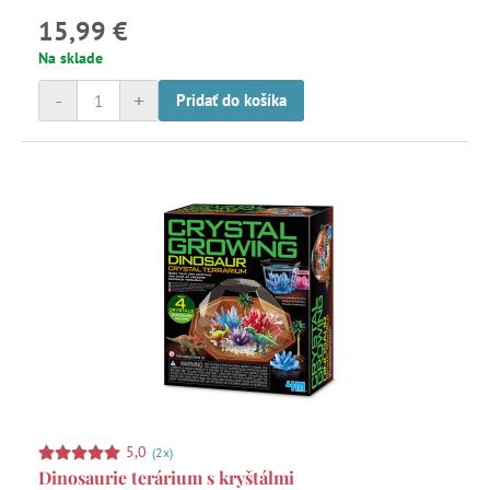
15,99 €
Na sklade
-
+
Pridať do košíka
5,0
(2x)
Dinosaurie terárium s kryštálmi