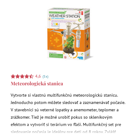
4,6
(5x)
Meteorologická stanica
Vytvorte si vlastnú multifunkčnú meteorologickú stanicu.
Jednoducho potom môžete sledovať a zaznamenávať počasie.
V stavebnici sú veterné lopatky a anemometer, teplomer a
zrážkomer. Tiež je možné urobiť pokus so skleníkovým
efektom a vytvoriť si terárium vo fľaši. Multifunkčný set pre
sledovanie počasia je ideálny pre deti od 8 rokov. Zvlášť