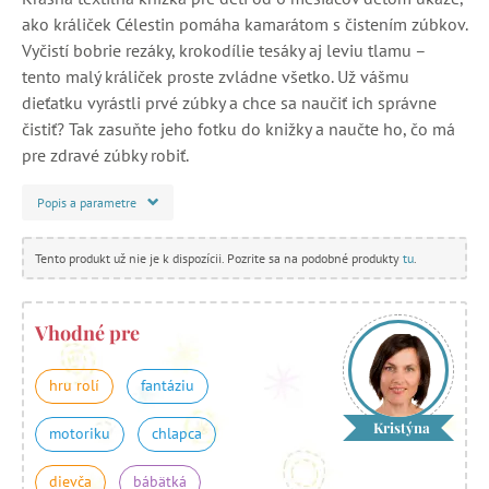
ako králiček Célestin pomáha kamarátom s čistením zúbkov.
Vyčistí bobrie rezáky, krokodílie tesáky aj leviu tlamu –
tento malý králiček proste zvládne všetko. Už vášmu
dieťatku vyrástli prvé zúbky a chce sa naučiť ich správne
čistiť? Tak zasuňte jeho fotku do knižky a naučte ho, čo má
pre zdravé zúbky robiť.
Popis a parametre
Tento produkt už nie je k dispozícii. Pozrite sa na podobné produkty
tu
.
Vhodné pre
hru rolí
fantáziu
Kristýna
motoriku
chlapca
dievča
bábätká