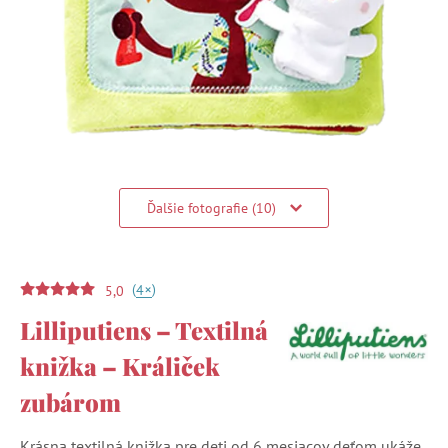
Ďalšie fotografie (10)
(
)
+
4
5,0
Lilliputiens – Textilná
knižka – Králiček
zubárom
Krásna textilná knižka pre deti od 6 mesiacov deťom ukáže,