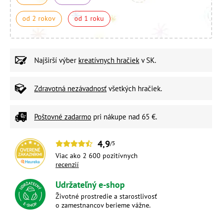
od 2 rokov
od 1 roku
Najširší výber
kreatívnych hračiek
v SK.
Zdravotná nezávadnosť
všetkých hračiek.
Poštovné zadarmo
pri nákupe nad 65 €.
4,9
/5
Viac ako 2 600 pozitívnych
recenzií
Udržateľný e-shop
Životné prostredie a starostlivosť
o zamestnancov berieme vážne.