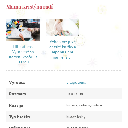
Mama Kristýna radí
Vyberáme prvé
Lilliputiens:
detské knižky a
Vyrobené so
leporelá pre
starostlivosťou a
najmenších
láskou
Výrobca
Lilliputiens
Rozmery
16 x 16 cm
Rozvíja
hru rolí, fantáziu, motoriku
Typ hračky
hračky, knihy
Určené pre
chlapca, dievča