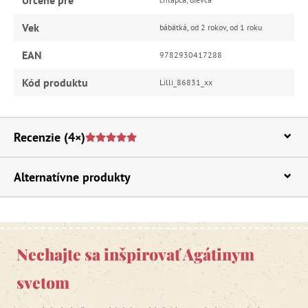
Vek
bábätká, od 2 rokov, od 1 roku
EAN
9782930417288
Kód produktu
Lilli_86831_xx
Recenzie
(4×)
Alternatívne produkty
Nechajte sa inšpirovať Agátinym
svetom