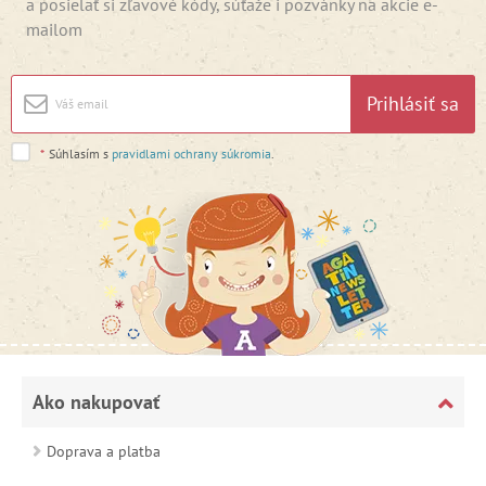
a posielať si zľavové kódy, súťaže i pozvánky na akcie e-
mailom
Prihlásiť sa
*
Súhlasím s
pravidlami ochrany súkromia
.
Ako nakupovať
Doprava a platba