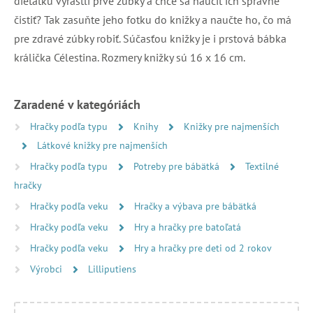
dieťatku vyrástli prvé zúbky a chce sa naučiť ich správne
čistiť? Tak zasuňte jeho fotku do knižky a naučte ho, čo má
pre zdravé zúbky robiť. Súčasťou knižky je i prstová bábka
králička Célestina. Rozmery knižky sú 16 x 16 cm.
Zaradené v kategóriách
Hračky podľa typu
Knihy
Knižky pre najmenších
Látkové knižky pre najmenších
Hračky podľa typu
Potreby pre bábätká
Textilné
hračky
Hračky podľa veku
Hračky a výbava pre bábätká
Hračky podľa veku
Hry a hračky pre batoľatá
Hračky podľa veku
Hry a hračky pre deti od 2 rokov
Výrobci
Lilliputiens