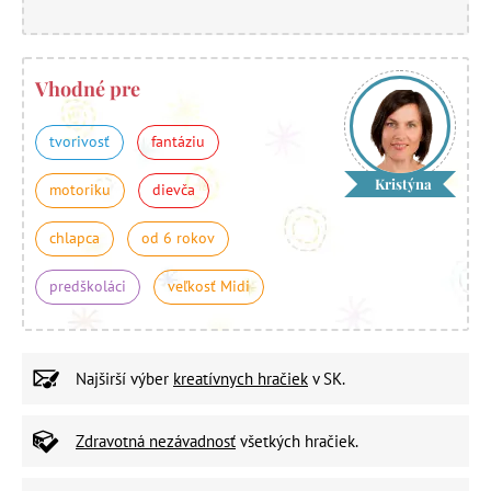
Vhodné pre
tvorivosť
fantáziu
Kristýna
motoriku
dievča
chlapca
od 6 rokov
predškoláci
veľkosť Midi
Najširší výber
kreatívnych hračiek
v SK.
Zdravotná nezávadnosť
všetkých hračiek.