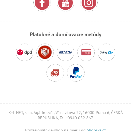
Platobné a doručovacie metódy
K+L NET, s.r.o. Agátin svět, Václavkova 22, 16000 Praha 6, ČESKÁ
REPUBLIKA, Tel.: 0940 052 867
Profesionálny e-shop na mieru od
Shopsys.cz