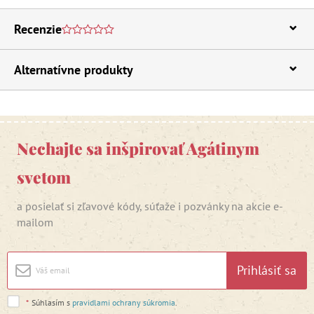
Recenzie
Alternatívne produkty
Nechajte sa inšpirovať Agátinym
svetom
a posielať si zľavové kódy, súťaže i pozvánky na akcie e-
mailom
Prihlásiť sa
*
Súhlasím s
pravidlami ochrany súkromia
.