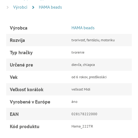
Výrobci
HAMA beads
Výrobca
HAMA beads
Rozvíja
tvorivosť, fantáziu, motoriku
Typ hračky
tvorenie
Určené pre
dievča, chlapca
Vek
od 6 rokov, predškoláci
Veľkosť korálok
veľkosť Midi
Vyrobené v Európe
áno
EAN
028178222000
Kód produktu
Hama_222TR