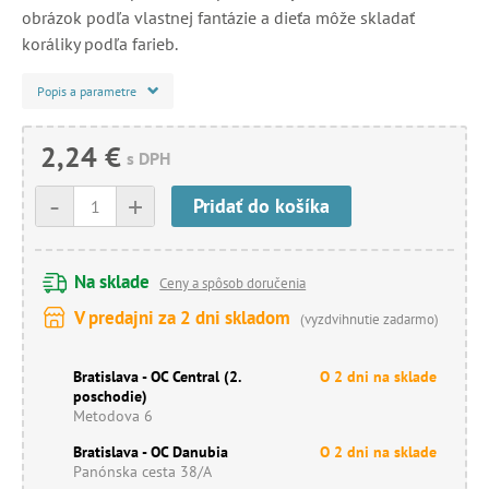
obrázok podľa vlastnej fantázie a dieťa môže skladať
koráliky podľa farieb.
Popis a parametre
2,24 €
s DPH
-
+
Pridať do košíka
Na sklade
Ceny a spôsob doručenia
V predajni za 2 dni skladom
(vyzdvihnutie zadarmo)
Bratislava - OC Central (2.
O 2 dni na sklade
poschodie)
Metodova 6
Bratislava - OC Danubia
O 2 dni na sklade
Panónska cesta 38/A