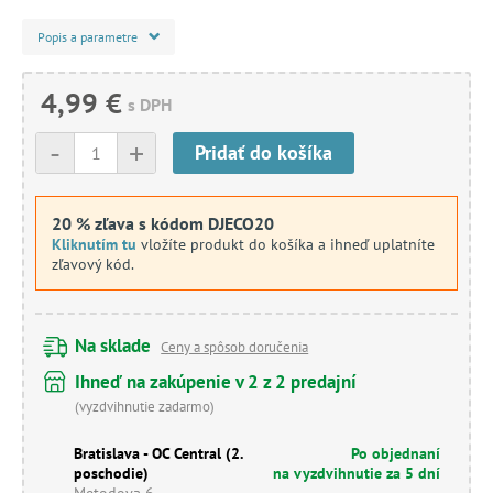
Popis a parametre
4,99 €
s DPH
-
+
Pridať do košíka
20 % zľava s kódom DJECO20
Kliknutím tu
vložíte produkt do košíka a ihneď uplatníte
zľavový kód.
Na sklade
Ceny a spôsob doručenia
Ihneď na zakúpenie v 2 z 2 predajní
(vyzdvihnutie zadarmo)
Bratislava - OC Central (2.
Po objednaní
poschodie)
na vyzdvihnutie za 5 dní
Metodova 6