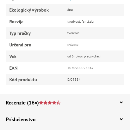
Ekologický výrobok
áno
Rozvíja
tvorivosť, fantáziu
Typ hračky
tvorenie
Určené pre
chlapca
Vek
od 6 rokov, predškoláci
EAN
3070900095847
Kód produktu
DJ09584
Recenzie
(16×)
Príslušenstvo