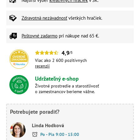
Najširší výber
kreatívnych hračiek
v SK.
Zdravotná nezávadnosť
všetkých hračiek.
Poštovné zadarmo
pri nákupe nad 65 €.
4,9
/5
Viac ako 2 600 pozitívnych
recenzií
Udržateľný e-shop
Životné prostredie a starostlivosť
o zamestnancov berieme vážne.
Potrebujete poradiť?
Linda Hodková
Po - Pia 9:00 - 15:00