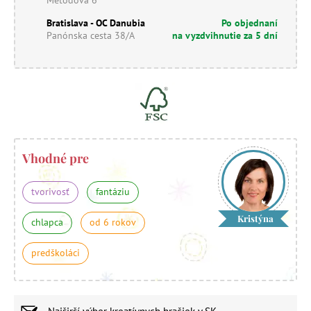
Bratislava - OC Danubia
Po objednaní
Panónska cesta 38/A
na vyzdvihnutie za 5 dní
Vhodné pre
tvorivosť
fantáziu
Kristýna
chlapca
od 6 rokov
predškoláci