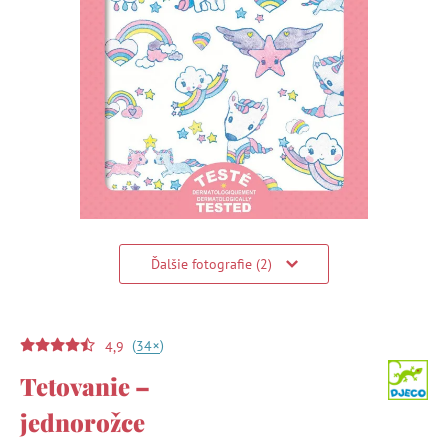
Ďalšie fotografie (2)
(
)
+
34
4,9
Tetovanie –
jednorožce