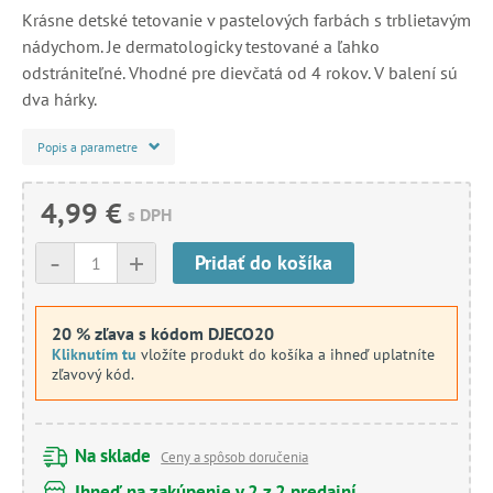
Krásne detské tetovanie v pastelových farbách s trblietavým
nádychom. Je dermatologicky testované a ľahko
odstrániteľné. Vhodné pre dievčatá od 4 rokov. V balení sú
dva hárky.
Popis a parametre
4,99 €
s DPH
-
+
Pridať do košíka
20 % zľava s kódom DJECO20
Kliknutím tu
vložíte produkt do košíka a ihneď uplatníte
zľavový kód.
Na sklade
Ceny a spôsob doručenia
Ihneď na zakúpenie v 2 z 2 predajní