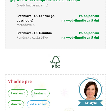
(vyzdvihnutie zadarmo)
Bratislava - OC Central (2.
Po objednaní
poschodie)
na vyzdvihnutie za 5 dní
Metodova 6
Bratislava - OC Danubia
Po objednaní
Panónska cesta 38/A
na vyzdvihnutie za 5 dní
Vhodné pre
tvorivosť
fantáziu
Kristýna
dievča
od 6 rokov