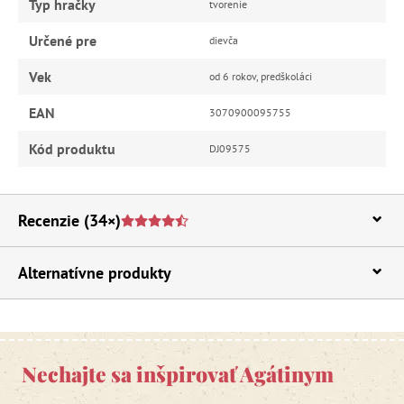
Typ hračky
tvorenie
Určené pre
dievča
Vek
od 6 rokov, predškoláci
EAN
3070900095755
Kód produktu
DJ09575
Recenzie
(34×)
Alternatívne produkty
Nechajte sa inšpirovať Agátinym