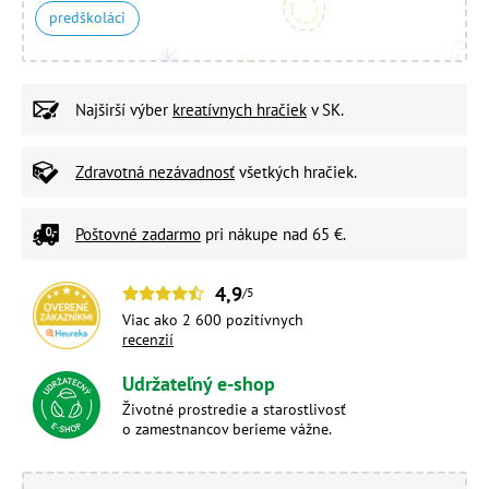
predškoláci
Najširší výber
kreatívnych hračiek
v SK.
Zdravotná nezávadnosť
všetkých hračiek.
Poštovné zadarmo
pri nákupe nad 65 €.
4,9
/5
Viac ako 2 600 pozitívnych
recenzií
Udržateľný e-shop
Životné prostredie a starostlivosť
o zamestnancov berieme vážne.