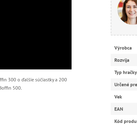
Výrobca
Rozvíja
Typ hračky
ffin 300 o ďalšie súčiastky a 200
Určené pr
offin 500.
Vek
EAN
Kód produ