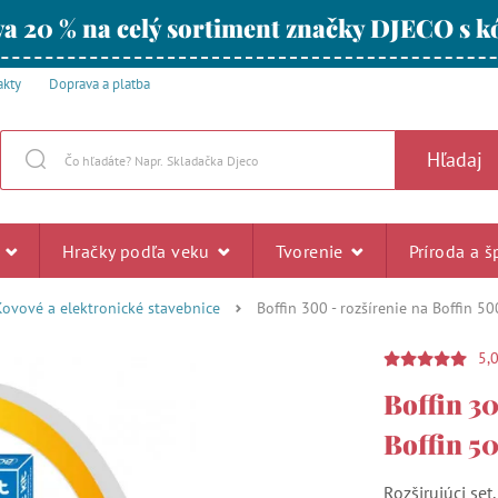
a 20 % na celý sortiment značky DJECO s
akty
Doprava a platba
Hľadaj
u
Hračky podľa veku
Tvorenie
Príroda a š
Kovové a elektronické stavebnice
Boffin 300 - rozšírenie na Boffin 50
5,
Boffin 30
Boffin 5
Rozširujúci set