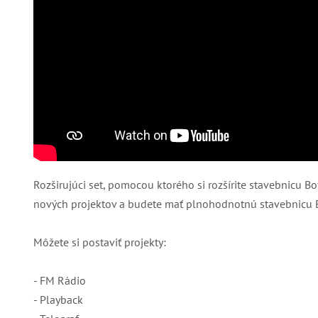
Rozširujúci set, pomocou ktorého si rozšírite stavebnicu Bo
nových projektov a budete mať plnohodnotnú stavebnicu B
Môžete si postaviť projekty:
- FM Rádio
- Playback