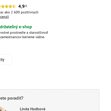
4,9
/5
iac ako 2 600 pozitívnych
ecenzií
držateľný e-shop
ivotné prostredie a starostlivosť
 zamestnancov berieme vážne.
kty
ete poradiť?
Linda Hodková