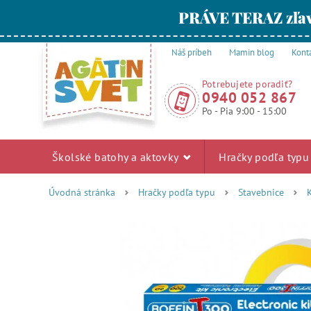
PRÁVE TERAZ zľav
Náš príbeh
Mamin blog
Kont
Potrebujete poradiť?
0940 052 867
Po - Pia 9:00 - 15:00
Školské batohy a aktovky
Hračky podľa typ
Úvodná stránka
Hračky podľa typu
Stavebnice