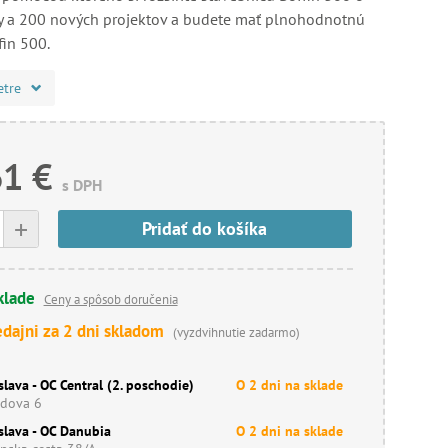
ky a 200 nových projektov a budete mať plnohodnotnú
fin 500.
etre
61 €
s DPH
+
Pridať do košíka
klade
Ceny a spôsob doručenia
edajni za 2 dni skladom
(vyzdvihnutie zadarmo)
slava - OC Central (2. poschodie)
O 2 dni na sklade
dova 6
slava - OC Danubia
O 2 dni na sklade