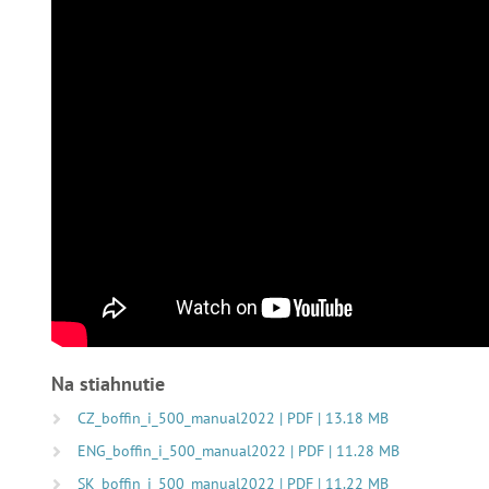
Na stiahnutie
CZ_boffin_i_500_manual2022 | PDF | 13.18 MB
ENG_boffin_i_500_manual2022 | PDF | 11.28 MB
SK_boffin_i_500_manual2022 | PDF | 11.22 MB