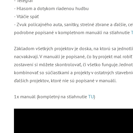
- Telegraf
- Hlasom a dotykom riadenou hudbu
- Vtáčie späť
- Zvuk policajného auta, sanitky, strelné zbrane a ďalšie, 
podrobne popísané v kompletnom manuáli na stiahnutie
Základom všetkých projektov je doska, na ktorú sa jednotl
nacvakávají. V manuáli je popísané, čo by projekt mal robi
zostavení si môžete skontrolovať, či všetko funguje. Jednot
kombinovať so súčiastkami a projekty v ostatných stavebnic
ďalších projektov, ktoré nie sú popísané v manuáli.
1x manuál (kompletný na stiahnutie
TU
)