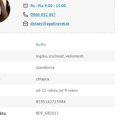
Po - Pia 9:00 - 15:00
0940 052 867
dotazy@agatinsvet.sk
Boffin
logiku, zručnosť, vedomosti
stavebnice
e
chlapca
od 12 rokov, od 9 rokov
8595142713984
ktu
BOF_GB2011