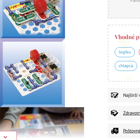
Panó
Vhodné p
logiku
chlapca
Najširší
Zdravot
Poštovn
)