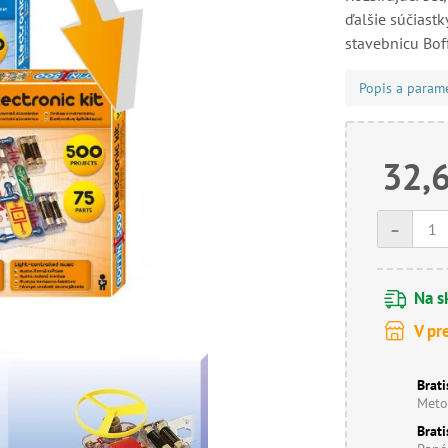
ďalšie súčiast
stavebnicu Bof
Popis a param
32,
-
Na s
V pr
Brati
Meto
Brati