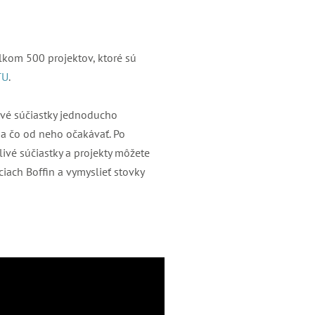
celkom 500 projektov, ktoré sú
TU
.
ivé súčiastky jednoducho
ť a čo od neho očakávať. Po
livé súčiastky a projekty môžete
iach Boffin a vymyslieť stovky