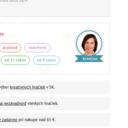
nska cesta 38/A
re
zručnosť
vedomosti
Kristýna
od 12 rokov
od 9 rokov
 výber
kreatívnych hračiek
v SK.
ná nezávadnosť
všetkých hračiek.
é zadarmo
pri nákupe nad 65 €.