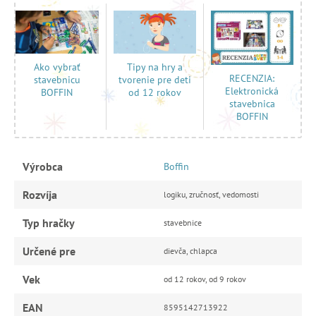
Tipy na hry a
Ako vybrať
RECENZIA:
tvorenie pre deti
stavebnicu
Elektronická
od 12 rokov
BOFFIN
stavebnica
BOFFIN
Výrobca
Boffin
Rozvíja
logiku, zručnosť, vedomosti
Typ hračky
stavebnice
Určené pre
dievča, chlapca
Vek
od 12 rokov, od 9 rokov
EAN
8595142713922