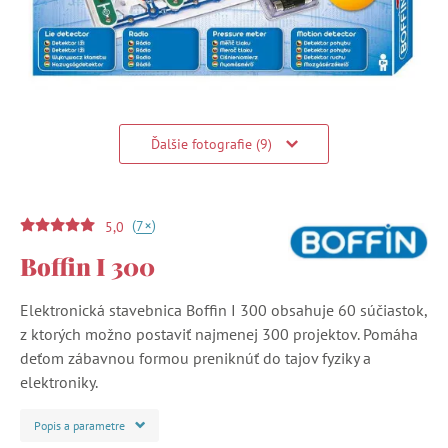
Ďalšie fotografie (9)
(
)
+
7
5,0
Boffin I 300
Elektronická stavebnica Boffin I 300 obsahuje 60 súčiastok,
z ktorých možno postaviť najmenej 300 projektov. Pomáha
deťom zábavnou formou preniknúť do tajov fyziky a
elektroniky.
Popis a parametre