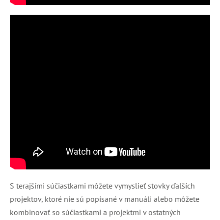
S terajšími súčiastkami môžete vymyslieť stovky ďalších
projektov, ktoré nie sú popísané v manuáli alebo môžete
kombinovať so súčiastkami a projektmi v ostatných