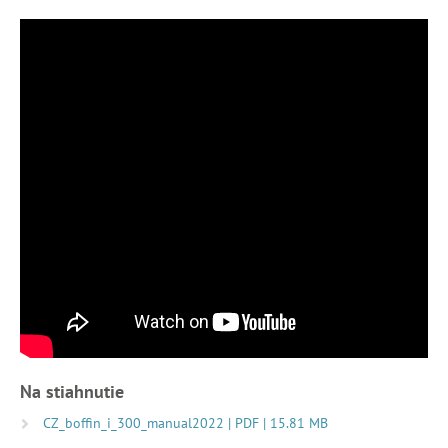
Na stiahnutie
CZ_boffin_i_300_manual2022 | PDF | 15.81 MB