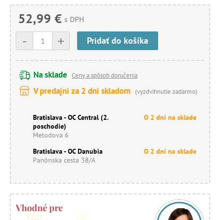
52,99 €
s DPH
-
+
Pridať do košíka
Na sklade
Ceny a spôsob doručenia
V predajni za 2 dni skladom
(vyzdvihnutie zadarmo)
Bratislava - OC Central (2.
O 2 dni na sklade
poschodie)
Metodova 6
Bratislava - OC Danubia
O 2 dni na sklade
Panónska cesta 38/A
Vhodné pre