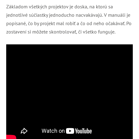
Základom všetkých projektov je doska, na ktorú sa
jednotlivé súčiastky jednoducho nacvakávajú. V manuáli je
popísané, čo by projekt mal robiť a čo od neho očakávať. Po
zostavení si môžete skontrolovať, či všetko funguje.