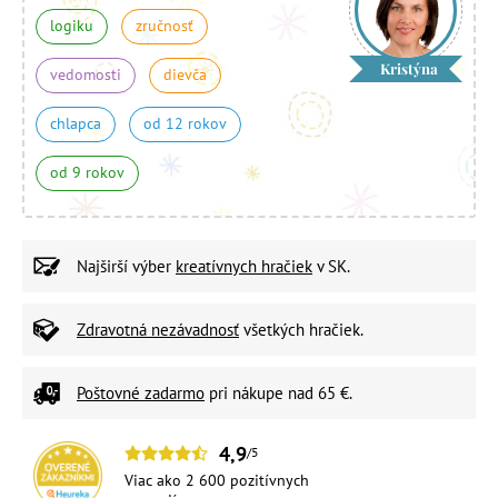
logiku
zručnosť
Kristýna
vedomosti
dievča
chlapca
od 12 rokov
od 9 rokov
Najširší výber
kreatívnych hračiek
v SK.
Zdravotná nezávadnosť
všetkých hračiek.
Poštovné zadarmo
pri nákupe nad 65 €.
4,9
/5
Viac ako 2 600 pozitívnych