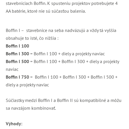
stavebniciach Boffin. K spusteniu projektov potrebujete 4
AA batérie, ktoré nie sú súčasťou balenia.
Boffin I – stavebnice na seba nadväzujú a vždy tá vyššia
obsahuje to isté, čo nižšia :
Boffin I 100
Boffin I 300
= Boffin I 100 + diely a projekty naviac
Boffin I 500
= Boffin I 100 + Boffin I 300 + diely a projekty
naviac
Boffin I 750
= Boffin I 100 + Boffin I 300 + Boffin I 500 +
diely a projekty naviac
Súčiastky medzi Boffin I a Boffin II sú kompatibilné a môžu
sa navzájom kombinovať.
Výhody: