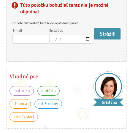
Túto položku bohužiaľ teraz nie je možné
objednať.
Chcete dať vedieť, keď bude opäť dostupná?
E-mail
*
Strážiť do
Strážiť
Vhodné pre
motoriku
fantáziu
Kristýna
chlapca
od 3 rokov
predškoláci