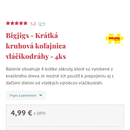
(
)
+
1
5,0
Bigjigs - Krátká
kruhová koľajnica
vláčikodráhy - 4ks
Balenie obsahuje 4 krátke zákruty, ktoré sú vyrobené z
kvalitného dreva. Je možné ich použiť k prepojeniu aj s
ďaľšími dielmi od všetkých výrobcov vláčikodráh.
Popis a parametre
4,99 €
s DPH