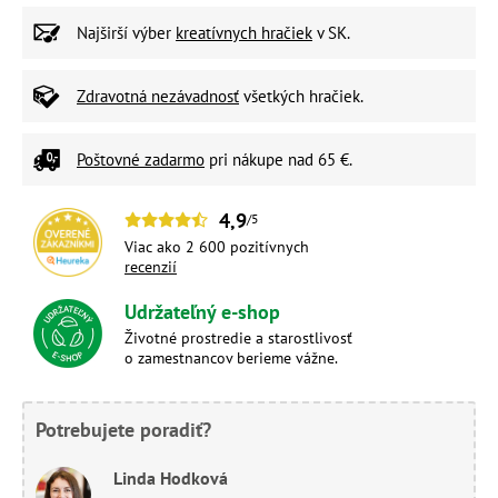
Najširší výber
kreatívnych hračiek
v SK.
Zdravotná nezávadnosť
všetkých hračiek.
Poštovné zadarmo
pri nákupe nad 65 €.
4,9
/5
Viac ako 2 600 pozitívnych
recenzií
Udržateľný e-shop
Životné prostredie a starostlivosť
o zamestnancov berieme vážne.
Potrebujete poradiť?
Linda Hodková