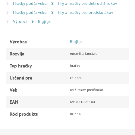
Hračky podľa veku
Hry a hračky pre deti od 3 rokov
Hračky podľa veku
Hry a hračky pre predškolákov
Výrobci
Bigjigs
Výrobca
Bigjigs
Rozvíja
motoriku, fantáziu
Typ hračky
hračky
Určené pre
chlapca
Vek
od 3 rokov, predškoláci
EAN
691621091104
Kód produktu
BJT110