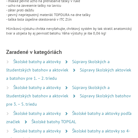
- mäkké pevné ucho na prenášanie tašky v ruke
- ucho na zavesenie tašky na lavicu
- záter proti dažďu
- pevný nepriepustný materiál TOPDURA na dne tašky
- taška bola úspešne otestovaná v ITC Zlín
Hliníkovú výstuhu chrbta nevyťahujte, chrbtový systém by tak stratil anatomický
tvar a utrpela by aj pevnosť batohu. Váha výstuhy je iba 0,06 kg!
Zaradené v kategóriách
Školské batohy a aktovky
Súpravy školských a
študentských batohov a aktoviek
Súpravy školských aktoviek
a batohov pre 1. – 2. triedu
Školské batohy a aktovky
Súpravy školských a
študentských batohov a aktoviek
Súpravy školských batohov
pre 3. – 5. triedu
Školské batohy a aktovky
Školské batohy a aktovky podľa
značiek
Školské batohy TOPGAL
Školské batohy a aktovky
Školské batohy a aktovky so 4-