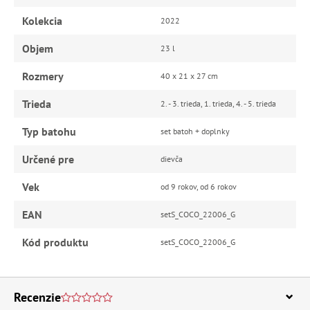
Kolekcia
2022
Objem
23 l
Rozmery
40 x 21 x 27 cm
Trieda
2. - 3. trieda, 1. trieda, 4. - 5. trieda
Typ batohu
set batoh + doplnky
Určené pre
dievča
Vek
od 9 rokov, od 6 rokov
EAN
setS_COCO_22006_G
Kód produktu
setS_COCO_22006_G
Recenzie