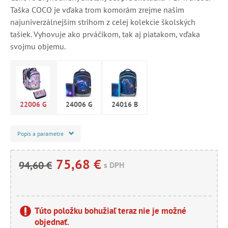
Taška COCO je vďaka trom komorám zrejme našim
najuniverzálnejším strihom z celej kolekcie školských
tašiek. Vyhovuje ako prváčikom, tak aj piatakom, vďaka
svojmu objemu.
22006 G
24006 G
24016 B
Popis a parametre
75,68 €
94,60 €
s DPH
Túto položku bohužiaľ teraz nie je možné
objednať.