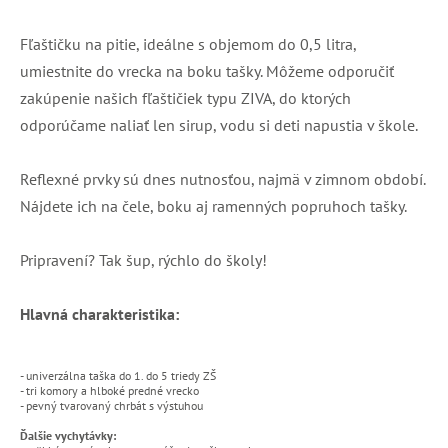
Fľaštičku na pitie, ideálne s objemom do 0,5 litra,
umiestnite do vrecka na boku tašky. Môžeme odporučiť
zakúpenie našich fľaštičiek typu ZIVA, do ktorých
odporúčame naliať len sirup, vodu si deti napustia v škole.
Reflexné prvky sú dnes nutnosťou, najmä v zimnom období.
Nájdete ich na čele, boku aj ramenných popruhoch tašky.
Pripravení? Tak šup, rýchlo do školy!
Hlavná charakteristika:
- univerzálna taška do 1. do 5 triedy ZŠ
- tri komory a hlboké predné vrecko
- pevný tvarovaný chrbát s výstuhou
Ďalšie vychytávky: