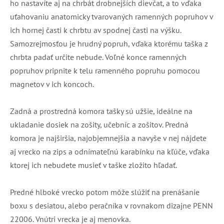
ho nastavíte aj na chrbát drobnejších dievčat, a to vďaka
uťahovaniu anatomicky tvarovaných ramenných popruhov v
ich hornej časti k chrbtu av spodnej časti na výšku.
Samozrejmosťou je hrudný popruh, vďaka ktorému taška z
chrbta padať určite nebude. Voľné konce ramenných
popruhov pripnite k telu ramenného popruhu pomocou
magnetov v ich koncoch.
Zadná a prostredná komora tašky sú užšie, ideálne na
ukladanie dosiek na zošity, učebníc a zošitov. Predná
komora je najširšia, najobjemnejšia a navyše v nej nájdete
aj vrecko na zips a odnímateľnú karabínku na kľúče, vďaka
ktorej ich nebudete musieť v taške zložito hľadať.
Predné hlboké vrecko potom môže slúžiť na prenášanie
boxu s desiatou, alebo peračníka v rovnakom dizajne PENN
22006. Vnútri vrecka je aj menovka.