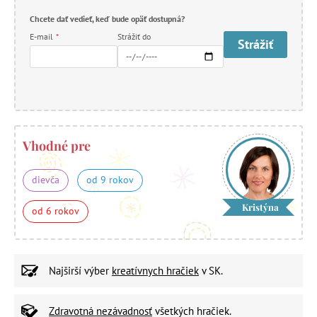
Chcete dať vedieť, keď bude opäť dostupná?
E-mail
*
Strážiť do
Strážiť
Vhodné pre
dievča
od 9 rokov
Kristýna
od 6 rokov
Najširší výber
kreatívnych hračiek
v SK.
Zdravotná nezávadnosť
všetkých hračiek.