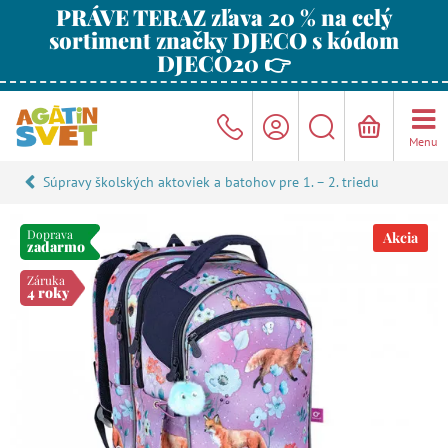
PRÁVE TERAZ zľava 20 % na celý
sortiment značky DJECO s kódom
DJECO20 👉
Menu
Súpravy školských aktoviek a batohov pre 1. – 2. triedu
Doprava
Akcia
zadarmo
Záruka
4 roky