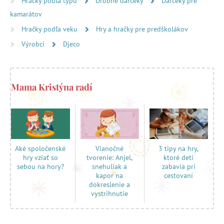
Hračky podľa typu
Drobné darčeky
Darčeky pre
kamarátov
Hračky podľa veku
Hry a hračky pre predškolákov
Výrobci
Djeco
Mama Kristýna radí
Vianočné
3 tipy na hry,
Aké spoločenské
tvorenie: Anjel,
ktoré deti
hry vziať so
snehuliak a
zabavia pri
sebou na hory?
kapor na
cestovaní
dokreslenie a
vystrihnutie