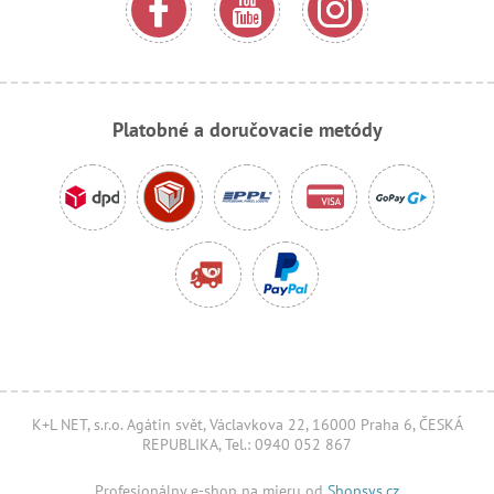
Platobné a doručovacie metódy
K+L NET, s.r.o. Agátin svět, Václavkova 22, 16000 Praha 6, ČESKÁ
REPUBLIKA, Tel.: 0940 052 867
Profesionálny e-shop na mieru od
Shopsys.cz