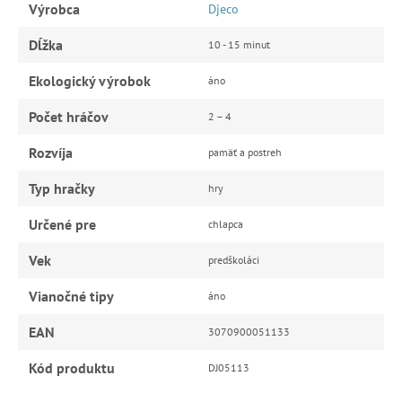
Výrobca
Djeco
Dĺžka
10 - 15 minut
Ekologický výrobok
áno
Počet hráčov
2 – 4
Rozvíja
pamäť a postreh
Typ hračky
hry
Určené pre
chlapca
Vek
predškoláci
Vianočné tipy
áno
EAN
3070900051133
Kód produktu
DJ05113