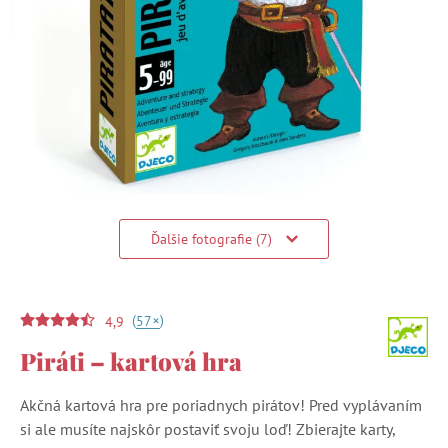
Ďalšie fotografie (7)
(
)
+
57
4,9
Piráti – kartová hra
Akčná kartová hra pre poriadnych pirátov! Pred vyplávaním
si ale musíte najskôr postaviť svoju loď! Zbierajte karty,