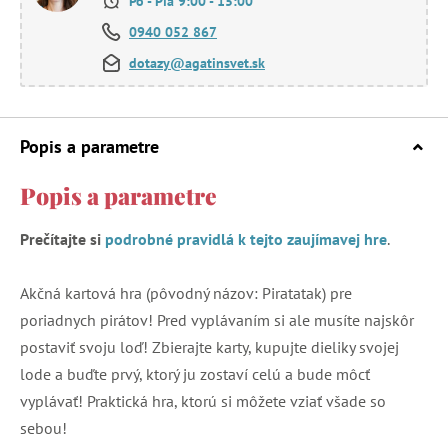
Po - Pia 9:00 - 15:00
0940 052 867
dotazy@agatinsvet.sk
Popis a parametre
Popis a parametre
Prečítajte si
podrobné pravidlá k tejto zaujímavej hre
.
Akčná kartová hra (pôvodný názov: Piratatak) pre
poriadnych pirátov! Pred vyplávaním si ale musíte najskôr
postaviť svoju loď! Zbierajte karty, kupujte dieliky svojej
lode a buďte prvý, ktorý ju zostaví celú a bude môcť
vyplávať! Praktická hra, ktorú si môžete vziať všade so
sebou!