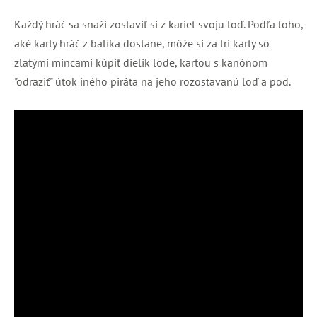
Každý hráč sa snaží zostaviť si z kariet svoju loď. Podľa toho,
aké karty hráč z balíka dostane, môže si za tri karty so
zlatými mincami kúpiť dielik lode, kartou s kanónom
"odraziť" útok iného piráta na jeho rozostavanú loď a pod.