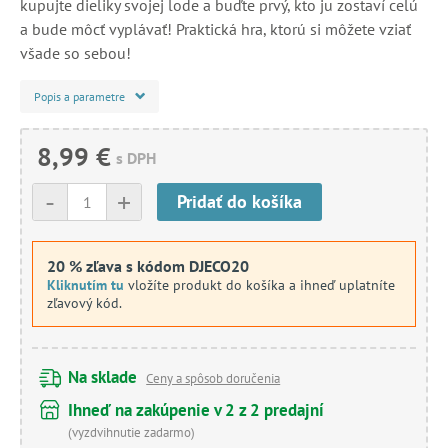
kupujte dieliky svojej lode a buďte prvý, kto ju zostaví celú
a bude môcť vyplávať! Praktická hra, ktorú si môžete vziať
všade so sebou!
Popis a parametre
8,99 €
s DPH
-
+
Pridať do košíka
20 % zľava s kódom DJECO20
Kliknutím tu
vložíte produkt do košíka a ihneď uplatníte
zľavový kód.
Na sklade
Ceny a spôsob doručenia
Ihneď na zakúpenie v 2 z 2 predajní
(vyzdvihnutie zadarmo)