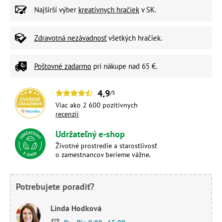
Najširší výber
kreatívnych hračiek
v SK.
Zdravotná nezávadnosť
všetkých hračiek.
Poštovné zadarmo
pri nákupe nad 65 €.
4,9
/5
Viac ako 2 600 pozitívnych
recenzií
Udržateľný e-shop
Životné prostredie a starostlivosť
o zamestnancov berieme vážne.
Potrebujete poradiť?
Linda Hodková