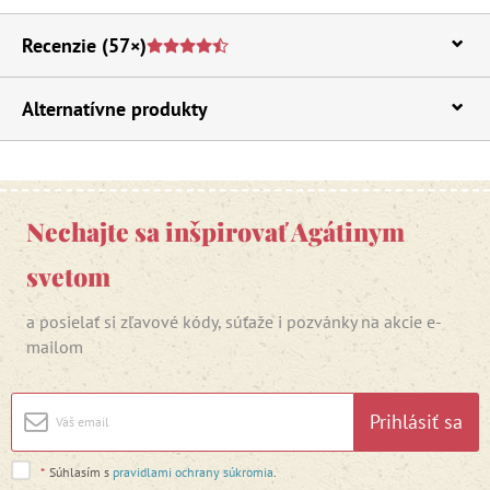
Recenzie
(57×)
Alternatívne produkty
Nechajte sa inšpirovať Agátinym
svetom
a posielať si zľavové kódy, súťaže i pozvánky na akcie e-
mailom
Prihlásiť sa
*
Súhlasím s
pravidlami ochrany súkromia
.