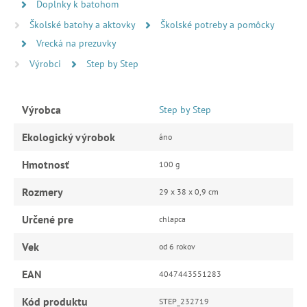
Doplnky k batohom
Školské batohy a aktovky
Školské potreby a pomôcky
Vrecká na prezuvky
Výrobci
Step by Step
Výrobca
Step by Step
Ekologický výrobok
áno
Hmotnosť
100 g
Rozmery
29 x 38 x 0,9 cm
Určené pre
chlapca
Vek
od 6 rokov
EAN
4047443551283
Kód produktu
STEP_232719