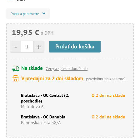
Popis a parametre
19,95 €
s DPH
-
+
Pridať do košíka
Na sklade
Ceny a spôsob doručenia
V predajni za 2 dni skladom
(vyzdvihnutie zadarmo)
Bratislava - OC Central (2.
O 2 dni na sklade
poschodie)
Metodova 6
Bratislava - OC Danubia
O 2 dni na sklade
Panónska cesta 38/A