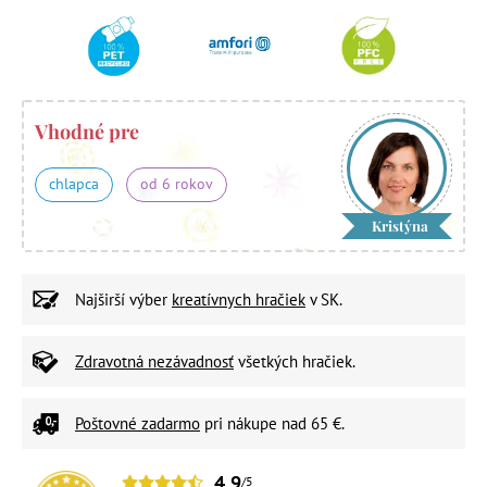
Vhodné pre
chlapca
od 6 rokov
Kristýna
Najširší výber
kreatívnych hračiek
v SK.
Zdravotná nezávadnosť
všetkých hračiek.
Poštovné zadarmo
pri nákupe nad 65 €.
4,9
/5