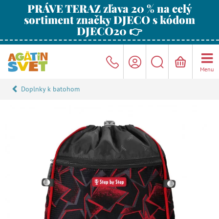
PRÁVE TERAZ zľava 20 % na celý
sortiment značky DJECO s kódom
DJECO20 👉
Menu
Doplnky k batohom