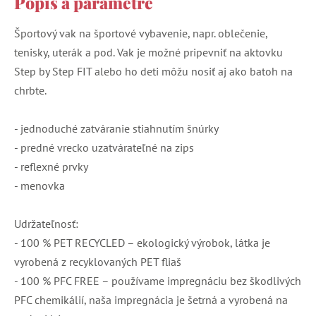
Popis a parametre
Športový vak na športové vybavenie, napr. oblečenie,
tenisky, uterák a pod. Vak je možné pripevniť na aktovku
Step by Step FIT alebo ho deti môžu nosiť aj ako batoh na
chrbte.
- jednoduché zatváranie stiahnutím šnúrky
- predné vrecko uzatvárateľné na zips
- reflexné prvky
- menovka
Udržateľnosť:
- 100 % PET RECYCLED – ekologický výrobok, látka je
vyrobená z recyklovaných PET fliaš
- 100 % PFC FREE – používame impregnáciu bez škodlivých
PFC chemikálií, naša impregnácia je šetrná a vyrobená na