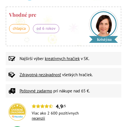
Vhodné pre
chlapca
od 6 rokov
Kristýna
Najširší výber
kreatívnych hračiek
v SK.
Zdravotná nezávadnosť
všetkých hračiek.
Poštovné zadarmo
pri nákupe nad 65 €.
4,9
/5
Viac ako 2 600 pozitívnych
recenzií