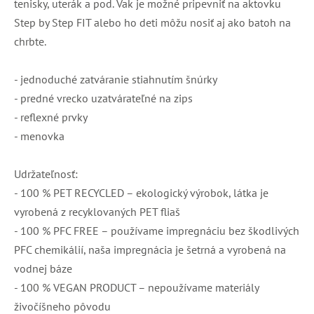
tenisky, uterák a pod. Vak je možné pripevniť na aktovku
Step by Step FIT alebo ho deti môžu nosiť aj ako batoh na
chrbte.
- jednoduché zatváranie stiahnutím šnúrky
- predné vrecko uzatvárateľné na zips
- reflexné prvky
- menovka
Udržateľnosť:
- 100 % PET RECYCLED – ekologický výrobok, látka je
vyrobená z recyklovaných PET fliaš
- 100 % PFC FREE – používame impregnáciu bez škodlivých
PFC chemikálií, naša impregnácia je šetrná a vyrobená na
vodnej báze
- 100 % VEGAN PRODUCT – nepoužívame materiály
živočíšneho pôvodu