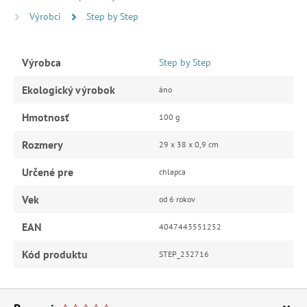
Výrobci
Step by Step
Výrobca
Step by Step
Ekologický výrobok
áno
Hmotnosť
100 g
Rozmery
29 x 38 x 0,9 cm
Určené pre
chlapca
Vek
od 6 rokov
EAN
4047443551252
Kód produktu
STEP_232716