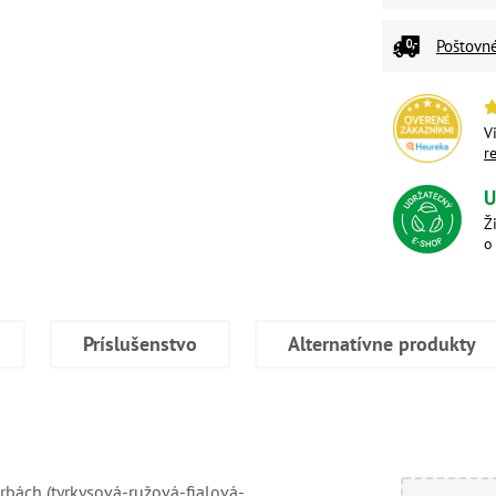
Poštovn
V
r
U
Ž
o
Príslušenstvo
Alternatívne produkty
rbách (tyrkysová-ružová-fialová-