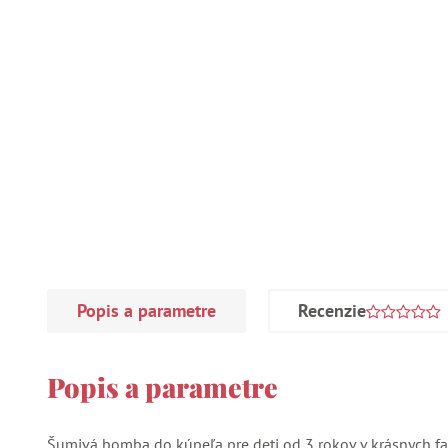
Popis a parametre
Recenzie
Popis a parametre
Šumivá bomba do kúpeľa pre deti od 3 rokov v krásnych fa