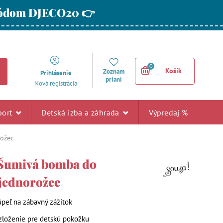
 kódom DJECO20 👉
0
Košík
Zoznam
Prihlásenie
prianí
Nová registrácia
port
Detská izba a záhrada
Výpredaj %
rožec
 Šumivá bomba do
 jednorožec
peľ na zábavný zážitok
loženie pre detskú pokožku