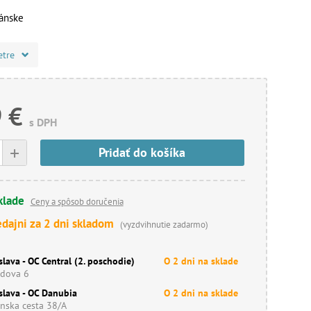
ánske
etre
 €
s DPH
+
Pridať do košíka
klade
Ceny a spôsob doručenia
edajni za 2 dni skladom
(vyzdvihnutie zadarmo)
slava - OC Central (2. poschodie)
O 2 dni na sklade
dova 6
slava - OC Danubia
O 2 dni na sklade
nska cesta 38/A