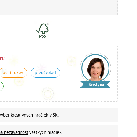
re
od 3 rokov
predškoláci
Kristýna
 výber
kreatívnych hračiek
v SK.
ná nezávadnosť
všetkých hračiek.