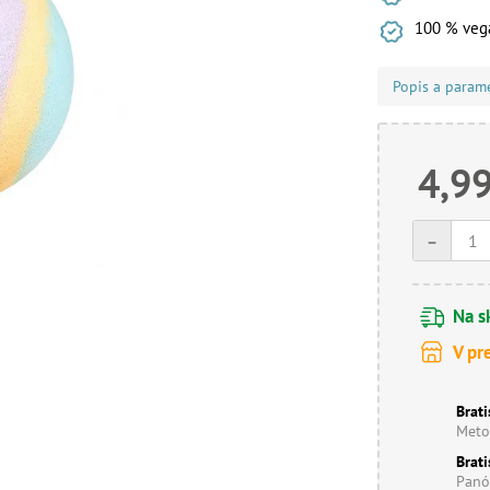
100 % veg
Popis a param
4,99
-
Na s
V pr
Brati
Meto
Brati
Panó