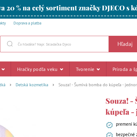
a 20 % na celý sortiment značky DJECO s
akty
Doprava a platba
Hľadaj
u
Hračky podľa veku
Tvorenie
Príroda a š
tká
Detská kozmetika
Souza! - Šumivá bomba do kúpeľa - jedno
Souza! -
kúpeľa -
premení kú
bezpečné z