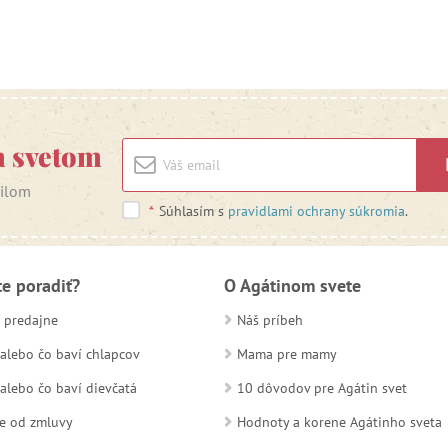
m svetom
ailom
*
Súhlasím s
pravidlami ochrany súkromia
.
te poradiť?
O Agátinom svete
 predajne
Náš príbeh
alebo čo baví chlapcov
Mama pre mamy
alebo čo baví dievčatá
10 dôvodov pre Agátin svet
e od zmluvy
Hodnoty a korene Agátinho sveta