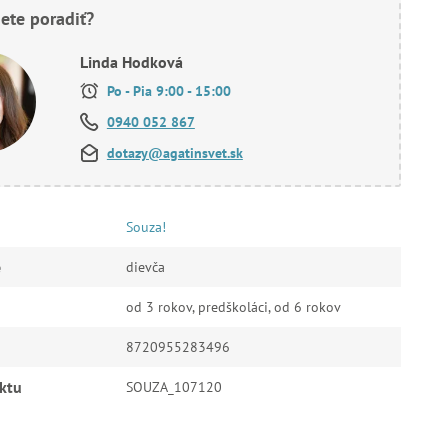
ete poradiť?
Linda Hodková
Po - Pia 9:00 - 15:00
0940 052 867
dotazy@agatinsvet.sk
Souza!
e
dievča
od 3 rokov, predškoláci, od 6 rokov
8720955283496
ktu
SOUZA_107120