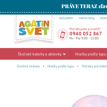
PRÁVE TERAZ zľav
Náš príbeh
Mamin blog
Kont
Potrebujete poradiť?
0940 052 867
Po - Pia 9:00 - 15:00
Školské batohy a aktovky
Hračky podľa typ
Úvodná stránka
Hračky podľa typu
Potreby pre bábä