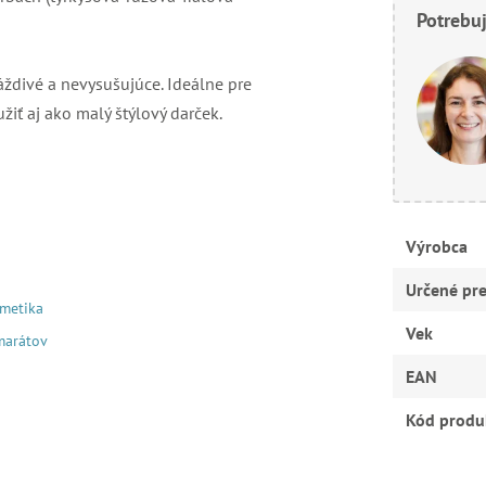
Potrebuj
ždivé a nevysušujúce. Ideálne pre
ť aj ako malý štýlový darček.
Výrobca
Určené pr
metika
Vek
marátov
EAN
Kód produ