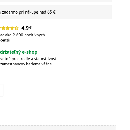
é zadarmo
pri nákupe nad 65 €.
4,9
/5
iac ako 2 600 pozitívnych
ecenzií
držateľný e-shop
ivotné prostredie a starostlivosť
 zamestnancov berieme vážne.