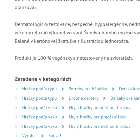
oranžová).
Dermatologicky testované, bezpečné, hypoalergénne, nedrá
večerný relaxačný kúpeľ vo vani. Šumivú bombu možno využi
Balené v kartónovej škatuľke s ilustráciou jednorožca.
Produkt je 100 % vegánsky a netestovaný na zvieratách.
Zaradené v kategóriách
Hračky podľa typu
Potreby pre bábätká
Detská koz
Hračky podľa typu
Drobné darčeky
Darčeky pre ka
Hračky podľa veku
Hry a hračky pre deti od 3 rokov
Hračky podľa veku
Hry a hračky pre predškolákov
Hračky podľa veku
Hry a hračky pre deti od 6 rokov
Výrobci
Souza!