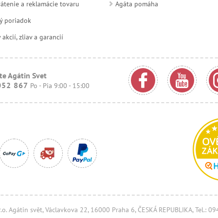
átenie a reklamácie tovaru
Agáta pomáha
ý poriadok
kcií, zliav a garancií
te Agátin Svet
052 867
Po - Pia 9:00 - 15:00
.r.o. Agátin svět, Václavkova 22, 16000 Praha 6, ČESKÁ REPUBLIKA, Tel.: 0