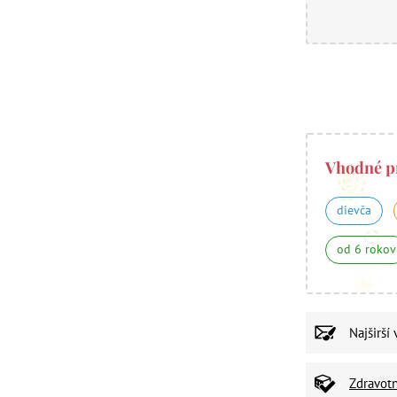
Vhodné p
dievča
od 6 rokov
Najširší
Zdravot