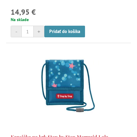
14,95 €
Na sklade
-
+
Pridať do košíka
Kapsička na krk Step by Step Mermaid Lola