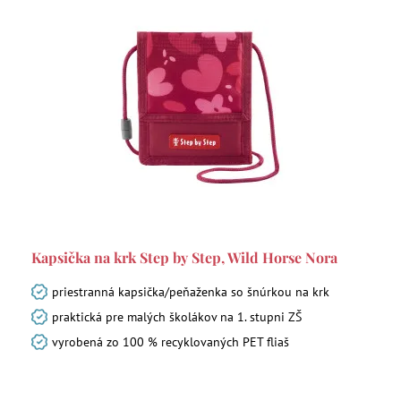
Kapsička na krk Step by Step, Wild Horse Nora
priestranná kapsička/peňaženka so šnúrkou na krk
praktická pre malých školákov na 1. stupni ZŠ
vyrobená zo 100 % recyklovaných PET fliaš