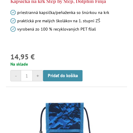
Kapsička na krk Step by Step, Dolphin Finja
priestranná kapsička/peňaženka so šnúrkou na krk
praktická pre malých školákov na 1. stupni ZŠ
vyrobená zo 100 % recyklovaných PET fliaš
14,95 €
Na sklade
-
+
Pridať do košíka