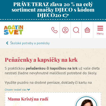
PRÁVE TERAZ zľava 20 % na celý
sortiment značky DJECO s kódom
DJECO20 👉
Menu
Školské potreby a pomôcky
Peňaženky a kapsičky na krk
S praktickou
peňaženkou či kapsičkou na krk
už vaše dieťa
nestratí žiadne nevyhnutné maličkosti potrebné do školy.
Využite puzdro na drobné peniaze, doklady či kartu na
obed.
Chcem vedieť viac
Mama Kristýna radí