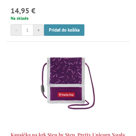
14,95 €
Na sklade
-
+
Pridať do košíka
Kapsička na krk Step by Step, Pretty Unicorn Nuala