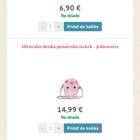
6,90 €
Na sklade
-
+
Pridať do košíka
Affenzahn detská peňaženka na krk - Jednorožec
14,99 €
Na sklade
-
+
Pridať do košíka