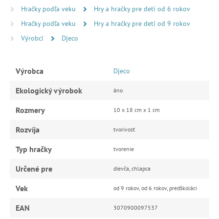
Hračky podľa veku
Hry a hračky pre deti od 6 rokov
Hračky podľa veku
Hry a hračky pre deti od 9 rokov
Výrobci
Djeco
Výrobca
Djeco
Ekologický výrobok
áno
Rozmery
10 x 18 cm x 1 cm
Rozvíja
tvorivosť
Typ hračky
tvorenie
Určené pre
dievča, chlapca
Vek
od 9 rokov, od 6 rokov, predškoláci
EAN
3070900097537