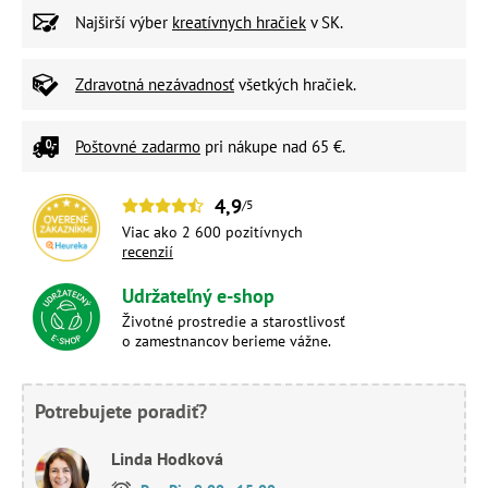
Najširší výber
kreatívnych hračiek
v SK.
Zdravotná nezávadnosť
všetkých hračiek.
Poštovné zadarmo
pri nákupe nad 65 €.
4,9
/5
Viac ako 2 600 pozitívnych
recenzií
Udržateľný e-shop
Životné prostredie a starostlivosť
o zamestnancov berieme vážne.
Potrebujete poradiť?
Linda Hodková