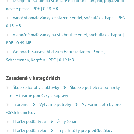
Disegni di Natale da scaricare e colorare - angelo, pupazzo di
neve e pesce | PDF | 0.48 MB
Vánoční omalovánky ke stažení: Anděl, sněhulák a kapr | JPEG |
0.15 MB
Vianočné maľovanky na stiahnutie: Anjel, snehuliak a kapor |
PDF | 0.49 MB
Weihnachtsausmalbild zum Herunterladen - Engel,
Schneemann, Karpfen | PDF | 0.49 MB
Zaradené v kategóriách
Školské batohy a aktovky
Školské potreby a pomôcky
Výtvarné pomôcky a súpravy
Tvorenie
Výtvarné potreby
Výtvarné potreby pre
väčších umelcov
Hračky podľa typu
Ženy ženám
Hračky podľa veku
Hry a hračky pre predškolákov