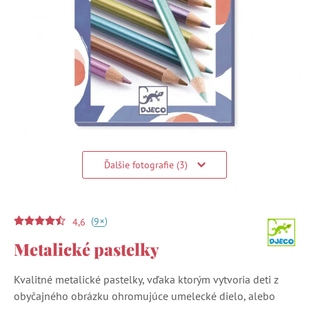
Ďalšie fotografie (3)
(
)
+
9
4,6
Metalické pastelky
Kvalitné metalické pastelky, vďaka ktorým vytvoria deti z
obyčajného obrázku ohromujúce umelecké dielo, alebo