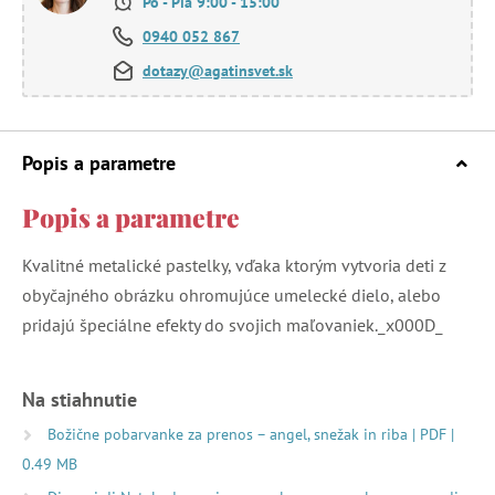
Po - Pia 9:00 - 15:00
0940 052 867
dotazy@agatinsvet.sk
Popis a parametre
Popis a parametre
Kvalitné metalické pastelky, vďaka ktorým vytvoria deti z
obyčajného obrázku ohromujúce umelecké dielo, alebo
pridajú špeciálne efekty do svojich maľovaniek._x000D_
Na stiahnutie
Božične pobarvanke za prenos – angel, snežak in riba | PDF |
0.49 MB