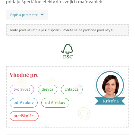
pridajú špeciálne efekty do svojich maľovaniek.
Popis a parametre
Tento produkt už nie je k dispozícii. Pozrite sa na podobné produkty
tu
.
Vhodné pre
tvorivosť
dievča
chlapca
Kristýna
od 9 rokov
od 6 rokov
predškoláci