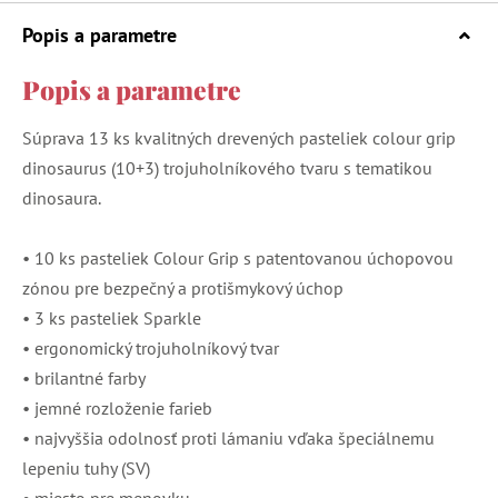
Popis a parametre
Popis a parametre
Súprava 13 ks kvalitných drevených pasteliek colour grip
dinosaurus (10+3) trojuholníkového tvaru s tematikou
dinosaura.
• 10 ks pasteliek Colour Grip s patentovanou úchopovou
zónou pre bezpečný a protišmykový úchop
• 3 ks pasteliek Sparkle
• ergonomický trojuholníkový tvar
• brilantné farby
• jemné rozloženie farieb
• najvyššia odolnosť proti lámaniu vďaka špeciálnemu
lepeniu tuhy (SV)
• miesto pre menovku