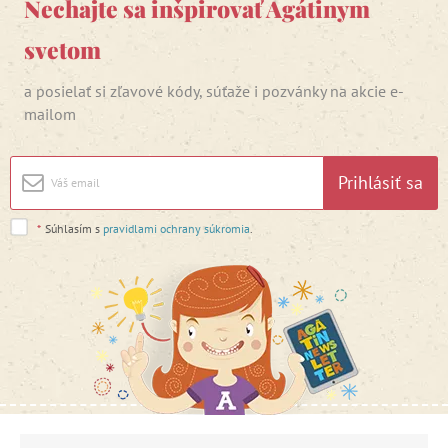
Nechajte sa inšpirovať Agátinym
svetom
a posielať si zľavové kódy, súťaže i pozvánky na akcie e-
mailom
Prihlásiť sa
*
Súhlasím s
pravidlami ochrany súkromia
.