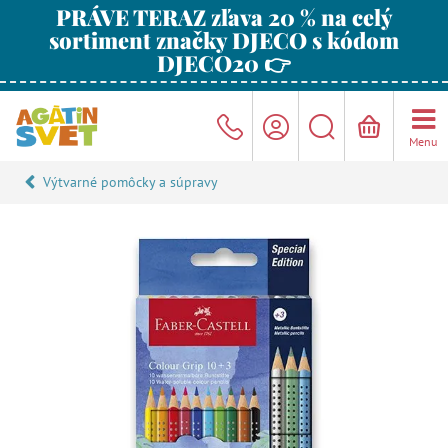
PRÁVE TERAZ zľava 20 % na celý
sortiment značky DJECO s kódom
DJECO20 👉
Menu
Výtvarné pomôcky a súpravy