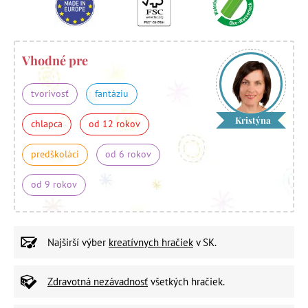
Vhodné pre
tvorivosť
fantáziu
Kristýna
chlapca
od 12 rokov
predškoláci
od 6 rokov
od 9 rokov
Najširší výber
kreatívnych hračiek
v SK.
Zdravotná nezávadnosť
všetkých hračiek.