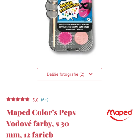
Ďalšie fotografie (2)
(
)
+
6
5,0
Maped Color’s Peps
Vodové farby, s 30
mm, 12 farieb