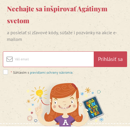
Nechajte sa inšpirovať Agátinym
svetom
a posielať si zľavové kódy, súťaže i pozvánky na akcie e-
mailom
Prihlásiť sa
*
Súhlasím s
pravidlami ochrany súkromia
.