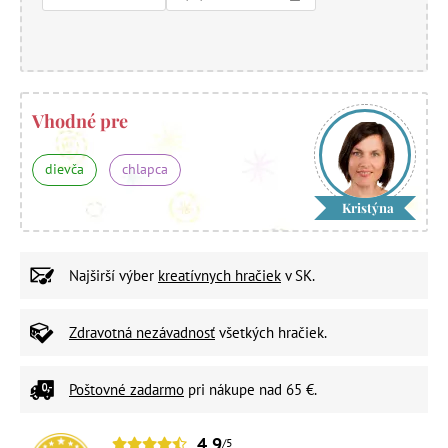
Vhodné pre
dievča
chlapca
Kristýna
Najširší výber
kreatívnych hračiek
v SK.
Zdravotná nezávadnosť
všetkých hračiek.
Poštovné zadarmo
pri nákupe nad 65 €.
4,9
/5