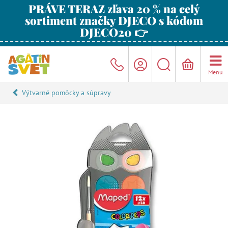
PRÁVE TERAZ zľava 20 % na celý
sortiment značky DJECO s kódom
DJECO20 👉
Menu
Výtvarné pomôcky a súpravy