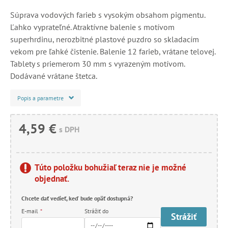
Súprava vodových farieb s vysokým obsahom pigmentu.
Ľahko vyprateľné. Atraktívne balenie s motívom
superhrdinu, nerozbitné plastové puzdro so skladacím
vekom pre ľahké čistenie. Balenie 12 farieb, vrátane telovej.
Tablety s priemerom 30 mm s vyrazeným motívom.
Dodávané vrátane štetca.
Popis a parametre
4,59 €
s DPH
Túto položku bohužiaľ teraz nie je možné
objednať.
Chcete dať vedieť, keď bude opäť dostupná?
E-mail
*
Strážiť do
Strážiť