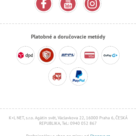
Platobné a doručovacie metódy
K+L NET, s.r.o. Agátin svět, Václavkova 22, 16000 Praha 6, ČESKÁ
REPUBLIKA, Tel.: 0940 052 867
Profesionálny e-shop na mieru od
Shopsys.cz