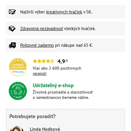
Najširší výber
kreatívnych hračiek
v SK.
Zdravotná nezávadnosť
všetkých hračiek.
Poštovné zadarmo
pri nákupe nad 65 €.
4,9
/5
Viac ako 2 600 pozitívnych
recenzií
Udržateľný e-shop
Životné prostredie a starostlivosť
o zamestnancov berieme vážne.
Potrebujete poradiť?
Linda Hodková