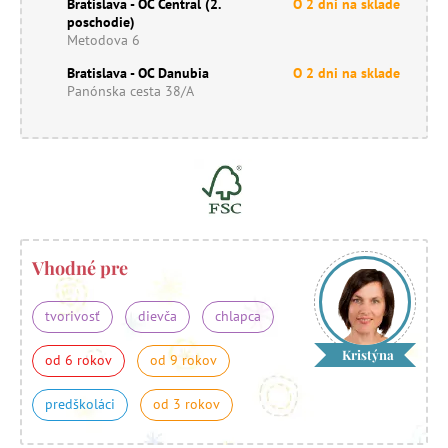
Bratislava - OC Central (2.
O 2 dni na sklade
poschodie)
Metodova 6
Bratislava - OC Danubia
O 2 dni na sklade
Panónska cesta 38/A
Vhodné pre
tvorivosť
dievča
chlapca
Kristýna
od 6 rokov
od 9 rokov
predškoláci
od 3 rokov