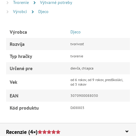
Tvorenie
Výtvarné potreby
Výrobci
Djeco
Výrobca
Djeco
Rozvíja
tvorivosť
Typ hračky
tvorenie
Určené pre
dievča, chlapca
od 6 rokov, od 9 rokov, predškoláci,
Vek
od 3 rokov
EAN
3070900088030
Kód produktu
DJ08803
Recenzie
(4×)