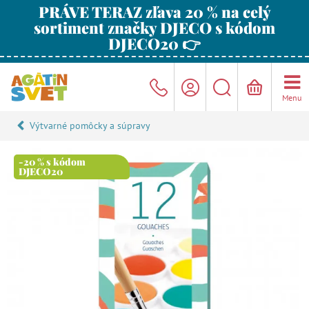
PRÁVE TERAZ zľava 20 % na celý
sortiment značky DJECO s kódom
DJECO20 👉
Menu
Výtvarné pomôcky a súpravy
-20 % s kódom
DJECO20