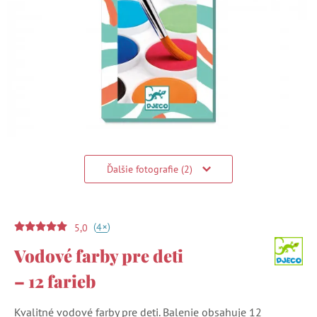
Ďalšie fotografie (2)
(
)
+
4
5,0
Vodové farby pre deti
– 12 farieb
Kvalitné vodové farby pre deti. Balenie obsahuje 12