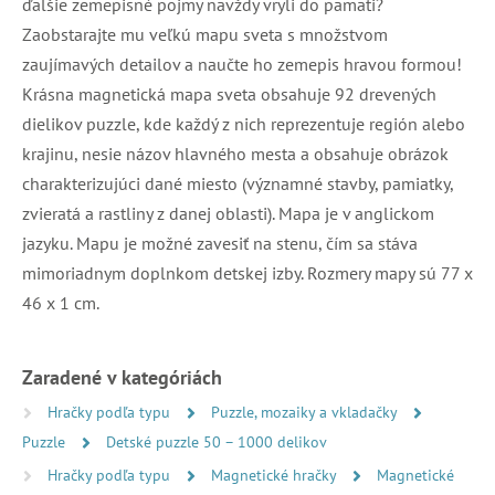
ďalšie zemepisné pojmy navždy vryli do pamäti?
Zaobstarajte mu veľkú mapu sveta s množstvom
zaujímavých detailov a naučte ho zemepis hravou formou!
Krásna magnetická mapa sveta obsahuje 92 drevených
dielikov puzzle, kde každý z nich reprezentuje región alebo
krajinu, nesie názov hlavného mesta a obsahuje obrázok
charakterizujúci dané miesto (významné stavby, pamiatky,
zvieratá a rastliny z danej oblasti). Mapa je v anglickom
jazyku. Mapu je možné zavesiť na stenu, čím sa stáva
mimoriadnym doplnkom detskej izby. Rozmery mapy sú 77 x
46 x 1 cm.
Zaradené v kategóriách
Hračky podľa typu
Puzzle, mozaiky a vkladačky
Puzzle
Detské puzzle 50 – 1000 delikov
Hračky podľa typu
Magnetické hračky
Magnetické