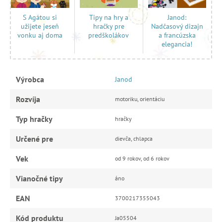
Tipy na hry a
Janod:
S Agátou si
hračky pre
Nadčasový dizajn
užijete jeseň
predškolákov
a francúzska
vonku aj doma
elegancia!
Výrobca
Janod
Rozvíja
motoriku, orientáciu
Typ hračky
hračky
Určené pre
dievča, chlapca
Vek
od 9 rokov, od 6 rokov
Vianočné tipy
áno
EAN
3700217355043
Kód produktu
Ja05504