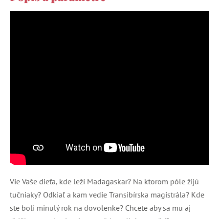
Vie Vaše dieťa, kde leží Madagaskar? Na ktorom póle žijú
tučniaky? Odkiaľ a kam vedie Transibírska magistrála? Kde
ste boli minulý rok na dovolenke? Chcete aby sa mu aj