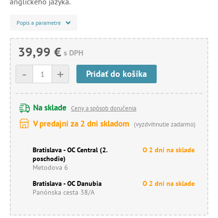
anglického jazyka.
Popis a parametre
39,99 €
s DPH
-
+
Pridať do košíka
Na sklade
Ceny a spôsob doručenia
V predajni za 2 dni skladom
(vyzdvihnutie zadarmo)
Bratislava - OC Central (2.
O 2 dni na sklade
poschodie)
Metodova 6
Bratislava - OC Danubia
O 2 dni na sklade
Panónska cesta 38/A