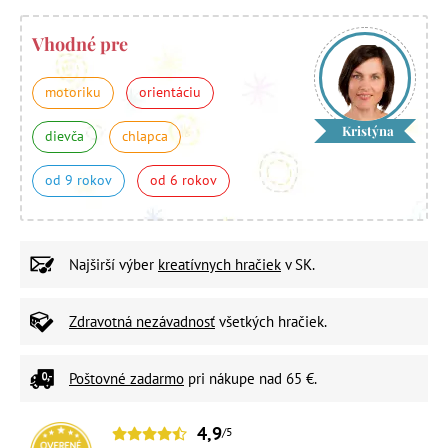
Vhodné pre
motoriku
orientáciu
Kristýna
dievča
chlapca
od 9 rokov
od 6 rokov
Najširší výber
kreatívnych hračiek
v SK.
Zdravotná nezávadnosť
všetkých hračiek.
Poštovné zadarmo
pri nákupe nad 65 €.
4,9
/5