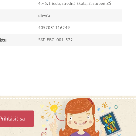
4. - 5. trieda, stredná škola, 2. stupeň ZŠ
e
dievča
4057081116249
ktu
SAT_EBO_001_572
Prihlásiť sa