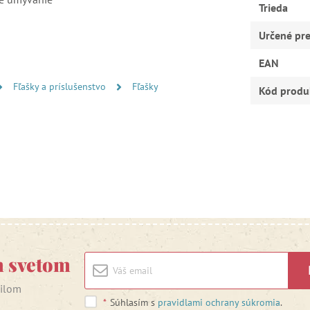
Trieda
Určené pr
EAN
Fľašky a príslušenstvo
Fľašky
Kód produ
m svetom
ailom
*
Súhlasím s
pravidlami ochrany súkromia
.