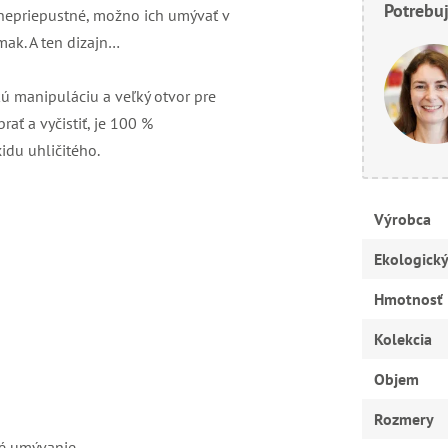
Potrebuj
 nepriepustné, možno ich umývať v
ak. A ten dizajn…
kú manipuláciu a veľký otvor pre
ať a vyčistiť, je 100 %
du uhličitého.
Výrobca
Ekologick
Hmotnosť
Kolekcia
Objem
Rozmery
né umývanie