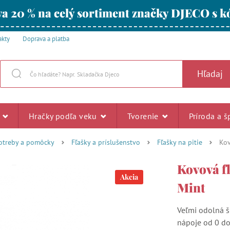
a 20 % na celý sortiment značky DJECO s
akty
Doprava a platba
Hľadaj
u
Hračky podľa veku
Tvorenie
Príroda a š
otreby a pomôcky
Fľašky a príslušenstvo
Fľašky na pitie
Kov
Kovová fľ
Akcia
Mint
Veľmi odolná š
nápoje od 0 do 