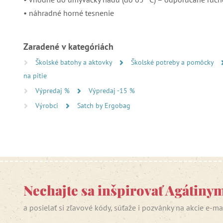
• náhradné horné tesnenie
Zaradené v kategóriách
Školské batohy a aktovky
Školské potreby a pomôcky
na pitie
Výpredaj %
Výpredaj -15 %
Výrobci
Satch by Ergobag
Nechajte sa inšpirovať Agátiny
a posielať si zľavové kódy, súťaže i pozvánky na akcie e-m