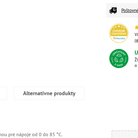
Poštovn
V
r
U
Ž
o
Alternatívne produkty
enou pre nápoje od 0 do 85 °C.