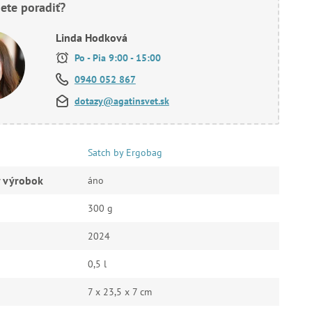
ete poradiť?
Linda Hodková
Po - Pia 9:00 - 15:00
0940 052 867
dotazy@agatinsvet.sk
Satch by Ergobag
ý výrobok
áno
300 g
2024
0,5 l
7 x 23,5 x 7 cm