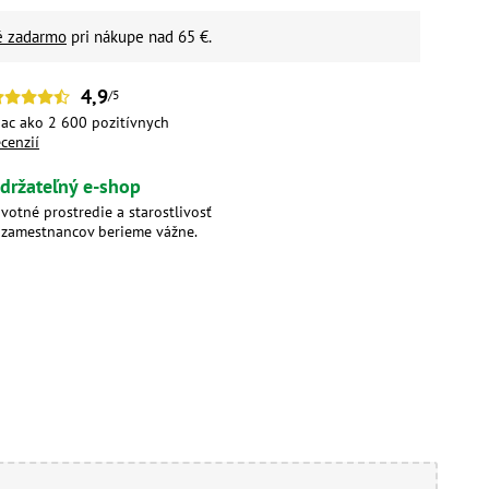
é zadarmo
pri nákupe nad 65 €.
4,9
/5
iac ako 2 600 pozitívnych
ecenzií
držateľný e-shop
ivotné prostredie a starostlivosť
 zamestnancov berieme vážne.