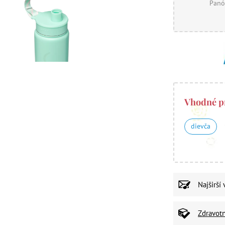
Panó
Vhodné p
dievča
Najširší
Zdravot