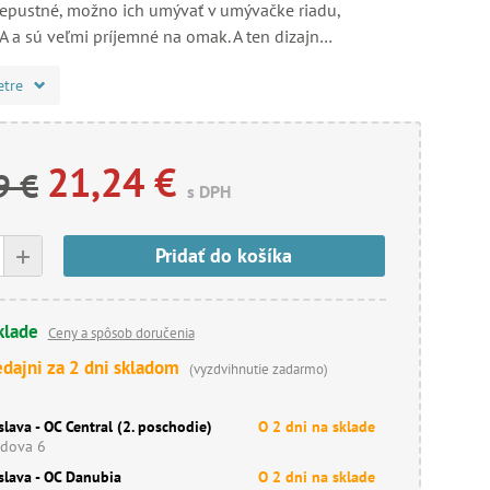
epustné, možno ich umývať v umývačke riadu,
 a sú veľmi príjemné na omak. A ten dizajn…
etre
21,24 €
9 €
s DPH
+
Pridať do košíka
klade
Ceny a spôsob doručenia
edajni za 2 dni skladom
(vyzdvihnutie zadarmo)
slava - OC Central (2. poschodie)
O 2 dni na sklade
dova 6
slava - OC Danubia
O 2 dni na sklade