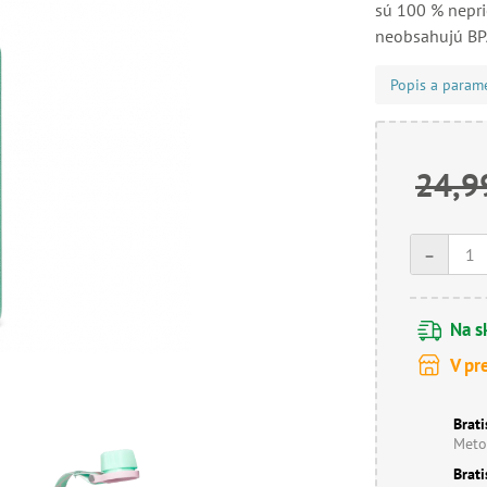
sú 100 % nepri
neobsahujú BPA
Popis a param
24,9
-
Na s
V pr
Brati
Meto
Brati