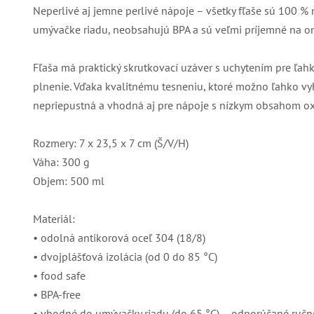
Neperlivé aj jemne perlivé nápoje – všetky fľaše sú 100 %
umývačke riadu, neobsahujú BPA a sú veľmi príjemné na om
Fľaša má praktický skrutkovací uzáver s uchytením pre ľah
plnenie. Vďaka kvalitnému tesneniu, ktoré možno ľahko vybr
nepriepustná a vhodná aj pre nápoje s nízkym obsahom oxi
Rozmery: 7 x 23,5 x 7 cm (Š/V/H)
Váha: 300 g
Objem: 500 ml
Materiál:
• odolná antikorová oceľ 304 (18/8)
• dvojplášťová izolácia (od 0 do 85 °C)
• food safe
• BPA-free
• vhodné do umývačky riadu (do 65 °C) – odporúčané ruč