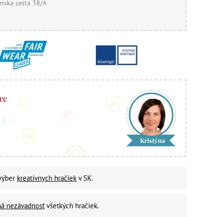
nska cesta 38/A
re
Kristýna
 výber
kreatívnych hračiek
v SK.
ná nezávadnosť
všetkých hračiek.