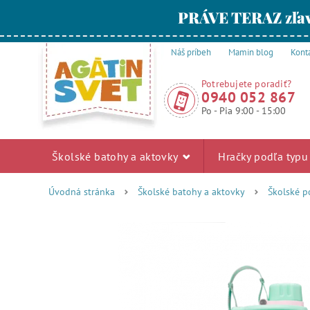
PRÁVE TERAZ zľav
Náš príbeh
Mamin blog
Kont
Potrebujete poradiť?
0940 052 867
Po - Pia 9:00 - 15:00
Školské batohy a aktovky
Hračky podľa typ
Úvodná stránka
Školské batohy a aktovky
Školské p