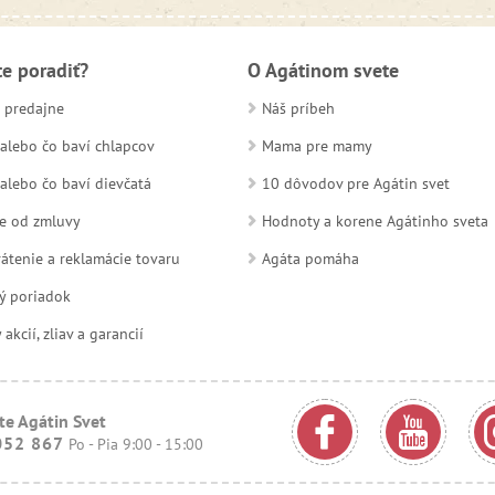
te poradiť?
O Agátinom svete
 predajne
Náš príbeh
alebo čo baví chlapcov
Mama pre mamy
alebo čo baví dievčatá
10 dôvodov pre Agátin svet
e od zmluvy
Hodnoty a korene Agátinho sveta
átenie a reklamácie tovaru
Agáta pomáha
ý poriadok
kcií, zliav a garancií
te Agátin Svet
052 867
Po - Pia 9:00 - 15:00