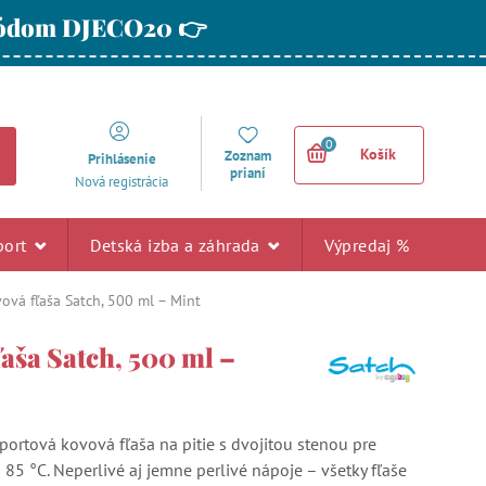
 kódom DJECO20 👉
0
Košík
Zoznam
Prihlásenie
prianí
Nová registrácia
port
Detská izba a záhrada
Výpredaj %
ová fľaša Satch, 500 ml – Mint
aša Satch, 500 ml –
portová kovová fľaša na pitie s dvojitou stenou pre
85 °C. Neperlivé aj jemne perlivé nápoje – všetky fľaše