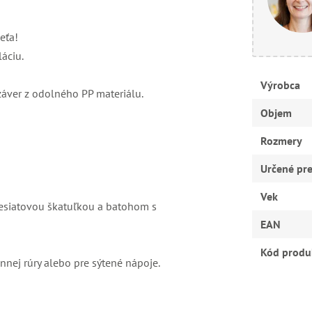
eťa!
áciu.
Výrobca
uzáver z odolného PP materiálu.
Objem
Rozmery
Určené pr
Vek
desiatovou škatuľkou a batohom s
EAN
Kód produ
nej rúry alebo pre sýtené nápoje.