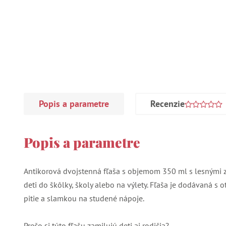
Popis a parametre
Recenzie
Popis a parametre
Antikorová dvojstenná fľaša s objemom 350 ml s lesnými z
deti do škôlky, školy alebo na výlety. Fľaša je dodávaná 
pitie a slamkou na studené nápoje.
Prečo si túto fľašu zamilujú deti aj rodičia?