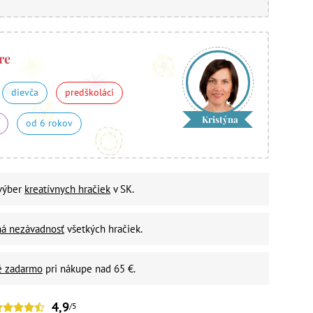
re
dievča
predškoláci
Kristýna
od 6 rokov
 výber
kreatívnych hračiek
v SK.
ná nezávadnosť
všetkých hračiek.
é zadarmo
pri nákupe nad 65 €.
4,9
/5