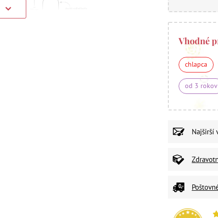
)
Vhodné p
chlapca
od 3 rokov
Najširší
Zdravot
Poštovn