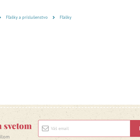
Fľašky a príslušenstvo
Fľašky
m svetom
ailom