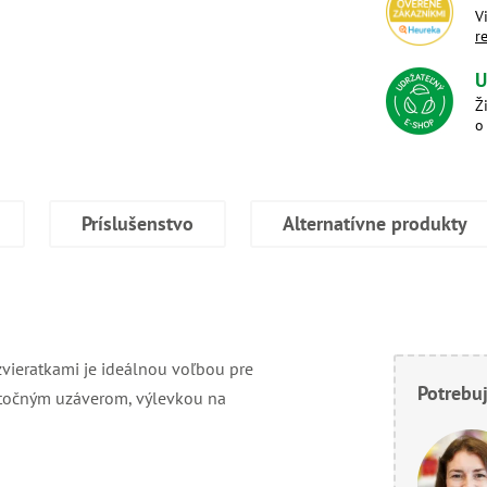
V
r
U
Ž
o
Príslušenstvo
Alternatívne produkty
vieratkami je ideálnou voľbou pre
Potrebuj
s otočným uzáverom, výlevkou na