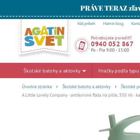
PRÁVE TERAZ zľav
Náš príbeh
Mamin blog
Kont
Potrebujete poradiť?
0940 052 867
Po - Pia 9:00 - 15:00
Školské batohy a aktovky
Hračky podľa typ
Úvodná stránka
Školské batohy a aktovky
Školské p
A Little Lovely Company - antikorová fľaša na pitie, 350 ml - k