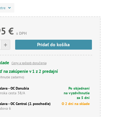
etre
95 €
s DPH
+
Pridať do košíka
klade
Ceny a spôsob doručenia
ď na zakúpenie v 1 z 2 predajní
vihnutie zadarmo)
slava - OC Danubia
Po objednaní
nska cesta 38/A
na vyzdvihnutie
za 5 dní
slava - OC Central (2. poschodie)
O 2 dni na sklade
dova 6