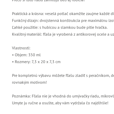
Praktická a krásna: veselá potlač okamžite zaujme každé di
Funkčný dizajn: dvojstenná konštrukcia pre maximálnu izol
Ľahké použitie: s hubicou a slamkou bude pitie hračka.
Kvalitný materiál: fľaša je vyrobená z antikorovej ocele a 
Vlastnosti:
• Objem: 350 ml
• Rozmery: 7,3 x 20 x 7,3 cm
Pre kompletnú výbavu môžete fľašu zladiť s peračníkom, 
rovnakým motívom!
Poznámka: Fľaša nie je vhodná do umývačky riadu, mikrovln
Umyte ju ručne a osušte, aby vám vydržala čo najdlhšie!