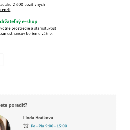
iac ako 2 600 pozitívnych
ecenzií
držateľný e-shop
ivotné prostredie a starostlivosť
 zamestnancov berieme vážne.
ete poradiť?
Linda Hodková
Po - Pia 9:00 - 15:00