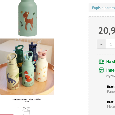
Popis a param
20,
-
Na s
Ihne
(vyzd
Brati
Panó
Brati
Meto