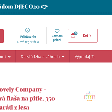
 kódom DJECO20 👉
0
Košík
Zoznam
Prihlásenie
prianí
Nová registrácia
port
Detská izba a záhrada
Výpredaj %
 Lovely Company -
á fľaša na pitie, 350
ráti z lesa