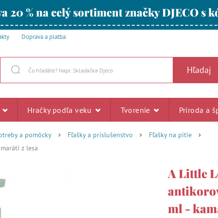
a 20 % na celý sortiment značky DJECO s
akty
Doprava a platba
Hľadaj
u
Hračky podľa veku
Tvorenie
Príroda a š
otreby a pomôcky
Fľašky a príslušenstvo
Fľašky na pitie
amaráti z lesa
A Little
antikorov
ml - kama