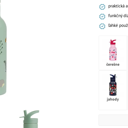
praktická a
funkčný di
ľahké použ
čerešne
jahody