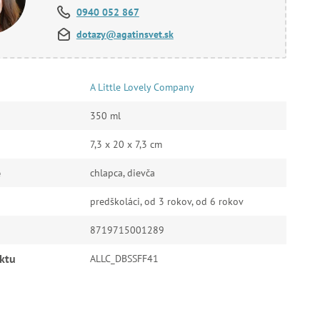
0940 052 867
dotazy@agatinsvet.sk
A Little Lovely Company
350 ml
7,3 x 20 x 7,3 cm
e
chlapca, dievča
predškoláci, od 3 rokov, od 6 rokov
8719715001289
ktu
ALLC_DBSSFF41