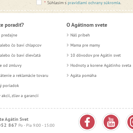
*
Súhlasím s
pravidlami ochrany súkromia
.
te poradiť?
O Agátinom svete
 predajne
Náš príbeh
alebo čo baví chlapcov
Mama pre mamy
alebo čo baví dievčatá
10 dôvodov pre Agátin svet
e od zmluvy
Hodnoty a korene Agátinho sveta
átenie a reklamácie tovaru
Agáta pomáha
ý poriadok
kcií, zliav a garancií
te Agátin Svet
052 867
Po - Pia 9:00 - 15:00