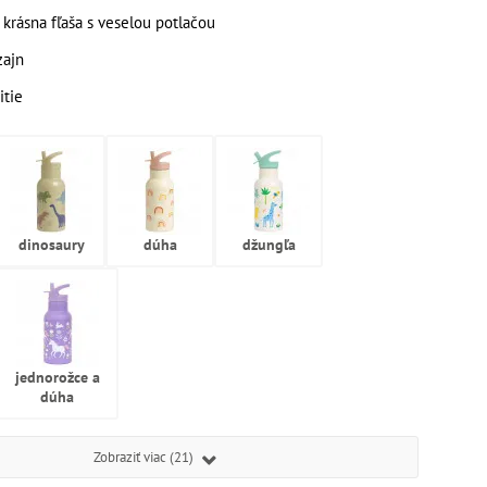
 krásna fľaša s veselou potlačou
zajn
itie
dinosaury
dúha
džungľa
jednorožce a
dúha
Zobraziť viac (21)