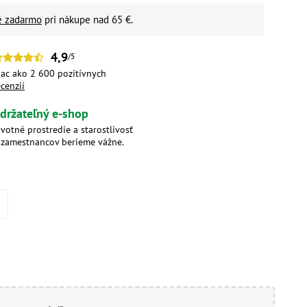
é zadarmo
pri nákupe nad 65 €.
4,9
/5
iac ako 2 600 pozitívnych
ecenzií
držateľný e-shop
ivotné prostredie a starostlivosť
 zamestnancov berieme vážne.