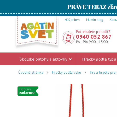
PRÁVE TERAZ zľav
Náš príbeh
Mamin blog
Kont
Potrebujete poradiť?
0940 052 867
Po - Pia 9:00 - 15:00
Školské batohy a aktovky
Hračky podľa typ
Úvodná stránka
Hračky podľa veku
Hry a hračky pre
Doprava
zadarmo