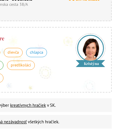
nska cesta 38/A
re
dievča
chlapca
Kristýna
predškoláci
 výber
kreatívnych hračiek
v SK.
ná nezávadnosť
všetkých hračiek.