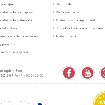
 predajne
Náš príbeh
alebo čo baví chlapcov
Mama pre mamy
alebo čo baví dievčatá
10 dôvodov pre Agátin svet
e od zmluvy
Hodnoty a korene Agátinho sveta
átenie a reklamácie tovaru
Agáta pomáha
ý poriadok
kcií, zliav a garancií
te Agátin Svet
052 867
Po - Pia 9:00 - 15:00