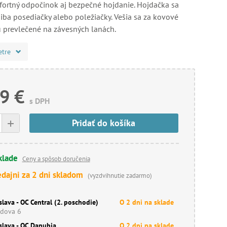
rtný odpočinok aj bezpečné hojdanie. Hojdačka sa
iba posediačky alebo poležiačky. Vešia sa za kovové
sú prevlečené na závesných lanách.
etre
9 €
s DPH
+
Pridať do košíka
klade
Ceny a spôsob doručenia
edajni za 2 dni skladom
(vyzdvihnutie zadarmo)
slava - OC Central (2. poschodie)
O 2 dni na sklade
dova 6
slava - OC Danubia
O 2 dni na sklade