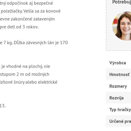
Potrebuj
rtný odpočinok aj bezpečné
poležiačky. Vešia sa za kovové
ú pevne zakončené zataveným
pre deti od 3 rokov.
je 7 kg. Dĺžka závesných lán je 170
Výrobca
 je vhodné na plochý, nie
odstupom 2 m od možných
Hmotnosť
lizňové šnúry alebo elektrické
Rozmery
Rozvíja
13.
Typ hračky
Určené pr