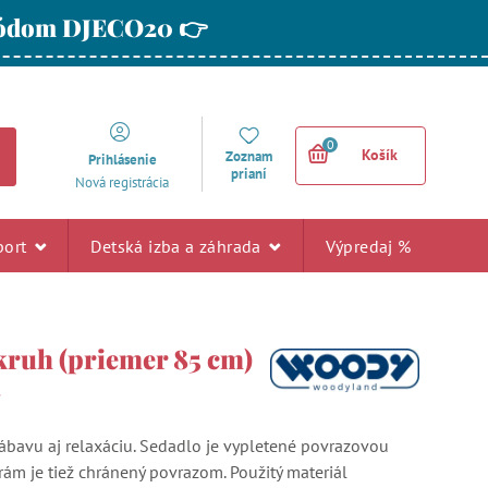
 kódom DJECO20 👉
0
Košík
Zoznam
Prihlásenie
prianí
Nová registrácia
port
Detská izba a záhrada
Výpredaj %
kruh (priemer 85 cm)
ý
ábavu aj relaxáciu. Sedadlo je vypletené povrazovou
rám je tiež chránený povrazom. Použitý materiál