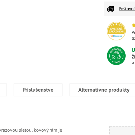
Poštovn
V
r
U
Ž
o
Príslušenstvo
Alternatívne produkty
vrazovou sieťou, kovový rám je