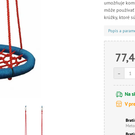
umožňuje komfo
môže používať 
krúžky, ktoré 
Popis a param
77,4
-
Na s
V pr
Brati
Meto
Brati