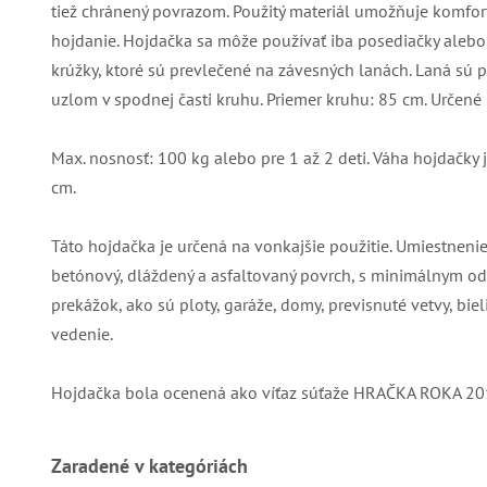
tiež chránený povrazom. Použitý materiál umožňuje komfo
hojdanie. Hojdačka sa môže používať iba posediačky alebo 
krúžky, ktoré sú prevlečené na závesných lanách. Laná s
uzlom v spodnej časti kruhu. Priemer kruhu: 85 cm. Určené 
Max. nosnosť: 100 kg alebo pre 1 až 2 deti. Váha hojdačky 
cm.
Táto hojdačka je určená na vonkajšie použitie. Umiestnenie
betónový, dláždený a asfaltovaný povrch, s minimálnym 
prekážok, ako sú ploty, garáže, domy, previsnuté vetvy, bie
vedenie.
Hojdačka bola ocenená ako víťaz súťaže HRAČKA ROKA 20
Zaradené v kategóriách