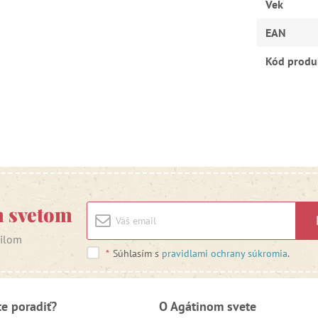
Vek
EAN
Kód produ
m svetom
ailom
*
Súhlasím s
pravidlami ochrany súkromia
.
te poradiť?
O Agátinom svete