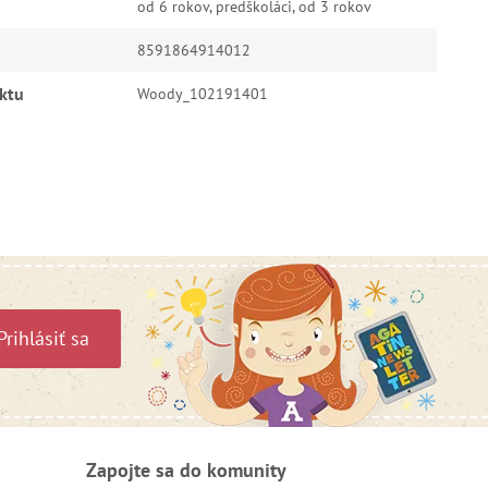
od 6 rokov, predškoláci, od 3 rokov
8591864914012
ktu
Woody_102191401
Prihlásiť sa
Zapojte sa do komunity