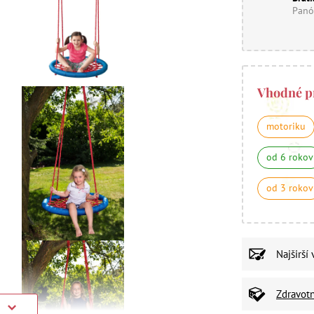
Panó
Vhodné p
motoriku
od 6 rokov
od 3 rokov
Najširší
Zdravot
)