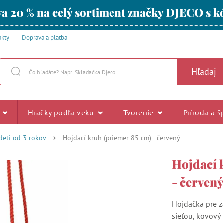
a 20 % na celý sortiment značky DJECO s
akty
Doprava a platba
Hľadaj
u
Hračky podľa veku
Tvorenie
Príroda a š
 deti od 3 rokov
Hojdací kruh (priemer 85 cm) - červený
Hojdací 
- červen
Hojdačka pre z
sieťou, kovový 