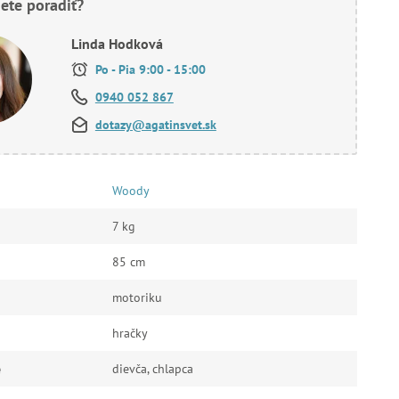
ete poradiť?
Linda Hodková
Po - Pia 9:00 - 15:00
0940 052 867
dotazy@agatinsvet.sk
Woody
7 kg
85 cm
motoriku
hračky
e
dievča, chlapca